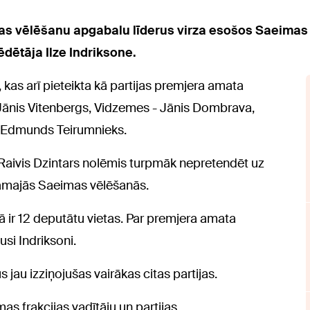
as vēlēšanu apgabalu līderus virza esošos Saeimas 
dētāja Ilze Indriksone.
kas arī pieteikta kā partijas premjera amata
 Jānis Vitenbergs, Vidzemes - Jānis Dombrava,
- Edmunds Teirumnieks.
s Raivis Dzintars nolēmis turpmāk nepretendēt uz
āmajās Saeimas vēlēšanās.
ā ir 12 deputātu vietas. Par premjera amata
si Indriksoni.
jau izziņojušas vairākas citas partijas.
as frakcijas vadītāju un partijas