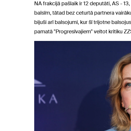
NA frakcijā pašlaik ir 12 deputāti, AS - 13,
balsīm, tātad bez ceturtā partnera vair
bijuši arī balsojumi, kur šī trijotne balso
pamatā "Progresīvajiem" veltot kritiku ZZ