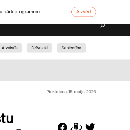
ūsu pārluprogrammu.
Aizvērt
Ārvalstīs
Dzīvnieki
Sabiedrība
Dārzs
Piektdiena, 15. maijs, 2026
stu