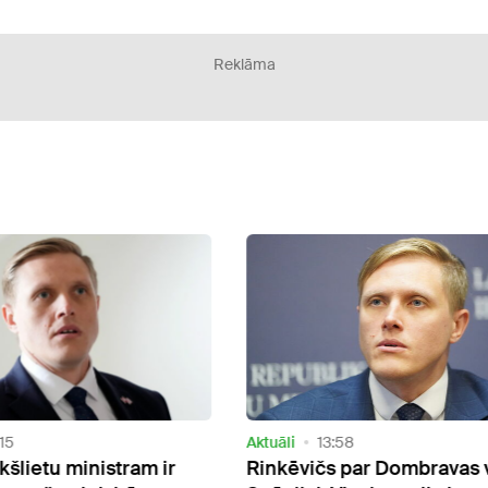
Reklāma
Aktuāli
13:58
Aktuāl
r
Rinkēvičs par Dombravas vēstuli
Prem