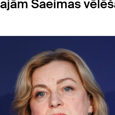
majām Saeimas vēlē