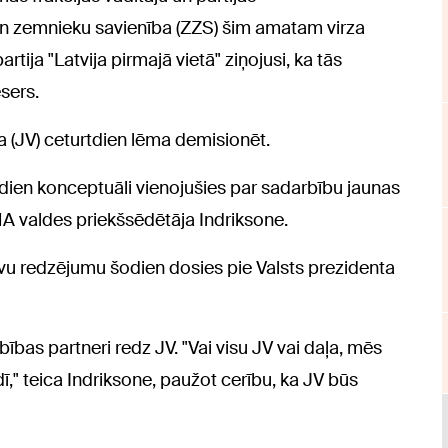
 un zemnieku savienība (ZZS) šim amatam virza
rtija "Latvija pirmajā vietā" ziņojusi, ka tās
sers.
ņa (JV) ceturtdien lēma demisionēt.
dien konceptuāli vienojušies par sadarbību jaunas
A valdes priekšsēdētāja Indriksone.
savu redzējumu šodien dosies pie Valsts prezidenta
ības partneri redz JV. "Vai visu JV vai daļa, mēs
dī," teica Indriksone, paužot cerību, ka JV būs