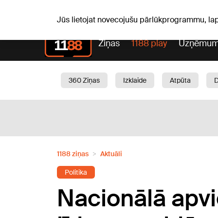
Pk, 07.08.2026.
+16
°C
Alfrēds, Fredis, Madars
Jūs lietojat novecojušu pārlūkprogrammu, la
Ziņas
1188 play
Uzņēmum
360 Ziņas
Izklaide
Atpūta
Aktuāli
Satiksme
Skaistumam
1188 ziņas
Aktuāli
Politika
Nacionālā apvi