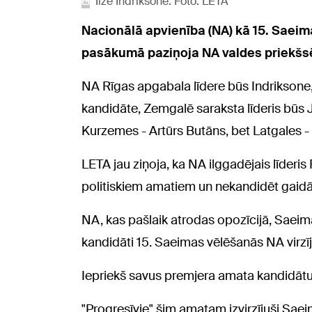
Ilze Indriksone. Foto: LETA
Nacionālā apvienība (NA) kā 15. Saeim
pasākumā paziņoja NA valdes priekšsē
NA Rīgas apgabala līdere būs Indriksone, 
kandidāte, Zemgalē saraksta līderis būs
Kurzemes - Artūrs Butāns, bet Latgales 
LETA jau ziņoja, ka NA ilggadējais līderi
politiskiem amatiem un nekandidēt gaid
NA, kas pašlaik atrodas opozīcijā, Saeim
kandidāti 15. Saeimas vēlēšanās NA virzīju
Iepriekš savus premjera amata kandidātus 
"Progresīvie" šim amatam izvirzījuši Saeim