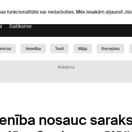
Laika ziņas
Horoskopi
pas funkcionalitāte var nedarboties. Mēs iesakām atjaunot J
i
Satiksme
Domas
Veselība
Testi
Māja
Receptes
Bērni
Auto
1188 play
Sports
Bizness
Reklāma
enība nosauc sarak