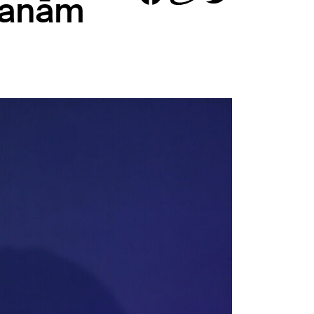
šanām