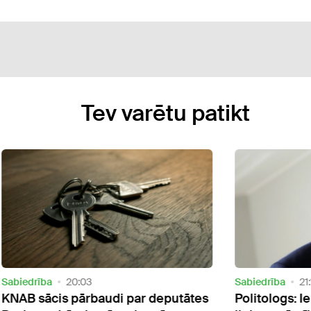
Tev varētu patikt
Sabiedrība
21:15
udi par deputātes
Politologs: Iekšlietu ministram i