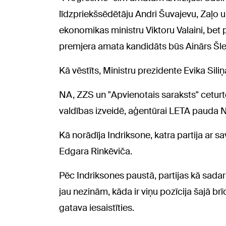
līdzpriekšsēdētāju Andri Šuvajevu, Zaļo
ekonomikas ministru Viktoru Valaini, bet pa
premjera amata kandidāts būs Ainārs Šle
Kā vēstīts, Ministru prezidente Evika Sili
NA, ZZS un "Apvienotais saraksts" ceturt
valdības izveidē, aģentūrai LETA pauda N
Kā norādīja Indriksone, katra partija ar 
Edgara Rinkēviča.
Pēc Indriksones paustā, partijas kā sadarb
jau nezinām, kāda ir viņu pozīcija šajā brī
gatava iesaistīties.