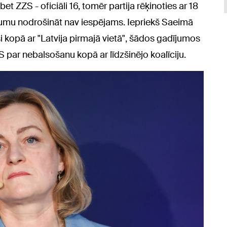
 bet ZZS - oficiāli 16, tomēr partija rēķinoties ar 18
ākumu nodrošināt nav iespējams. Iepriekš Saeimā
jusi kopā ar "Latvija pirmajā vietā", šādos gadījumos
S par nebalsošanu kopā ar līdzšinējo koalīciju.