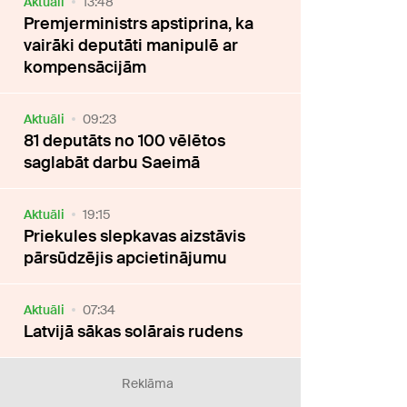
Aktuāli
13:48
Premjerministrs apstiprina, ka
vairāki deputāti manipulē ar
kompensācijām
Aktuāli
09:23
81 deputāts no 100 vēlētos
saglabāt darbu Saeimā
Aktuāli
19:15
Priekules slepkavas aizstāvis
pārsūdzējis apcietinājumu
Aktuāli
07:34
Latvijā sākas solārais rudens
Reklāma