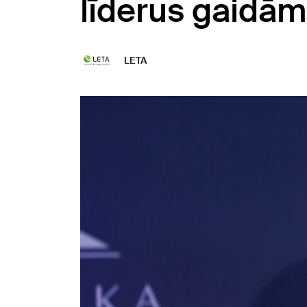
līderus gaidā
LETA