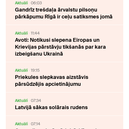
Aktuāli
06:03
Gandrīz trešdaļa ārvalstu pilsoņu
pārkāpumu Rīgā ir ceļu satiksmes jomā
Aktuāli
11:44
Avoti: Notikusi slepena Eiropas un
Krievijas pārstāvju tikšanās par kara
izbeigšanu Ukrainā
Aktuāli
19:15
Priekules slepkavas aizstāvis
pārsūdzējis apcietinājumu
Aktuāli
07:34
Latvijā sākas solārais rudens
Aktuāli
07:14