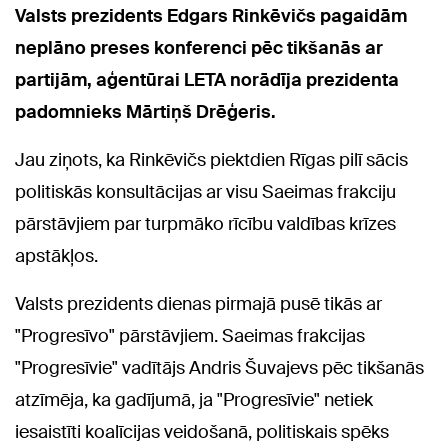
Valsts prezidents Edgars Rinkēvičs pagaidām
neplāno preses konferenci pēc tikšanās ar
partijām, aģentūrai LETA norādīja prezidenta
padomnieks Mārtiņš Drēģeris.
Jau ziņots, ka Rinkēvičs piektdien Rīgas pilī sācis
politiskās konsultācijas ar visu Saeimas frakciju
pārstāvjiem par turpmāko rīcību valdības krīzes
apstākļos.
Valsts prezidents dienas pirmajā pusē tikās ar
"Progresīvo" pārstāvjiem. Saeimas frakcijas
"Progresīvie" vadītājs Andris Šuvajevs pēc tikšanās
atzīmēja, ka gadījumā, ja "Progresīvie" netiek
iesaistīti koalīcijas veidošanā, politiskais spēks