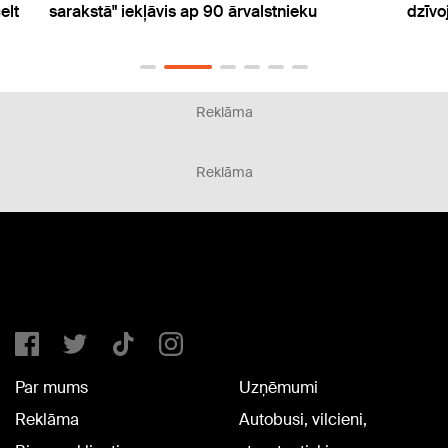
dzīvojamās telpas īres izdevumu kompensāciju
apņēm
malā
Reklāma
Reklāma
Par mums
Uzņēmumi
Reklāma
Autobusi, vilcieni,