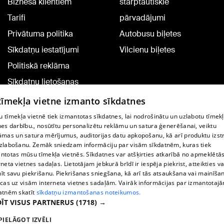
Biznesa klientiem
starptautiskie
Tarifi
pārvadājumi
Privātuma politika
Autobusu biļetes
Sīkdatņu iestatījumi
Vilcienu biļetes
Politiskā reklāma
Sīkdatņu lietošanas
noteikumi
 tīmekļa vietne izmanto sīkdatnes
Komentāru pievienošana
 tīmekļa vietnē tiek izmantotas sīkdatnes, lai nodrošinātu un uzlabotu tīmek
nes darbību., nosūtītu personalizētu reklāmu un satura ģenerēšanai, veiktu
āmas un satura mērījumus, auditorijas datu apkopošanu, kā arī produktu izst
TV programma
zlabošanu. Zemāk sniedzam informāciju par visām sīkdatnēm, kuras tiek
Līguma noteikumi
ntotas mūsu tīmekļa vietnēs. Sīkdatnes var atšķirties atkarībā no apmeklētā
rneta vietnes sadaļas. Lietotājam jebkurā brīdī ir iespēja piekrist, atteikties va
360 Ziņu kontakti
īt savu piekrišanu. Piekrišanas sniegšana, kā arī tās atsaukšana vai mainīša
ecas uz visām interneta vietnes sadaļām. Vairāk informācijas par izmantotaj
Helio Media
atnēm skatīt
sīkdatņu izmantošanas noteikumos.
ĪT VISUS PARTNERUS
(1718) →
Portāla palīdzības dienests: e-pasts -
info@1188.lv
PIELĀGOT IZVĒLI