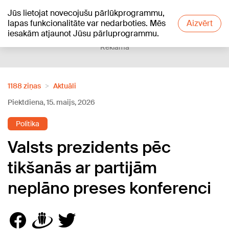
Jūs lietojat novecojušu pārlūkprogrammu,
+18
°C
lapas funkcionalitāte var nedarboties. Mēs
Aizvērt
iesakām atjaunot Jūsu pārluprogrammu.
Reklāma
1188 ziņas
Aktuāli
Piektdiena, 15. maijs, 2026
Politika
Valsts prezidents pēc
tikšanās ar partijām
neplāno preses konferenci