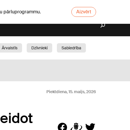
ūsu pārluprogrammu.
Aizvērt
Ārvalstīs
Dzīvnieki
Sabiedrība
Dārzs
Piektdiena, 15. maijs, 2026
veidot