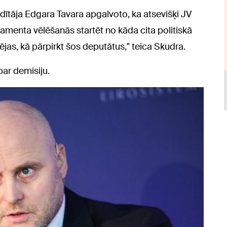
dītāja Edgara Tavara apgalvoto, ka atsevišķi JV
amenta vēlēšanās startēt no kāda cita politiskā
ējas, kā pārpirkt šos deputātus," teica Skudra.
par demisiju.