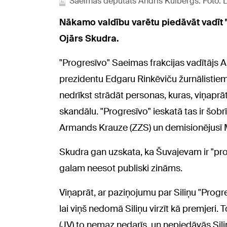
Saeimas deputāts Andris Kulbergs. Foto: 
Nākamo valdību varētu piedāvāt vadīt
Ojārs Skudra.
"Progresīvo" Saeimas frakcijas vadītājs A
prezidentu Edgaru Rinkēviču žurnālistiem
nedrīkst strādāt personas, kuras, viņaprāt
skandālu. "Progresīvo" ieskatā tas ir šob
Armands Krauze (ZZS) un demisionējusī Min
Skudra gan uzskata, ka Šuvajevam ir "probl
galam neesot publiski zināms.
Viņaprāt, ar paziņojumu par Siliņu "Progre
lai viņš nedomā Siliņu virzīt kā premjeri
(JV) to nemaz nedarīs, un nepiedāvās Sil