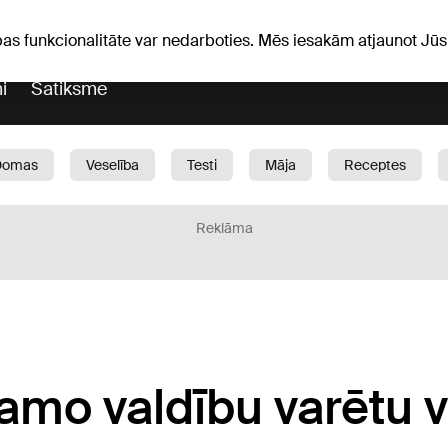
Laika ziņas
Horoskopi
pas funkcionalitāte var nedarboties. Mēs iesakām atjaunot J
i
Satiksme
Domas
Veselība
Testi
Māja
Receptes
Bērni
Auto
1188 play
Sports
Bizness
Reklāma
kamo valdību varētu 