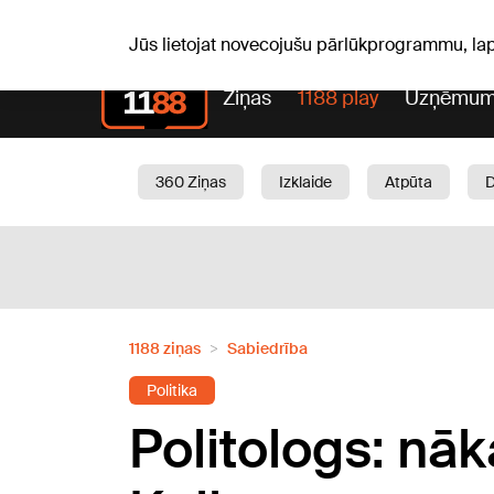
Pk, 07.08.2026.
+18
°C
Alfrēds, Fredis, Madars
Jūs lietojat novecojušu pārlūkprogrammu, la
Ziņas
1188 play
Uzņēmum
360 Ziņas
Izklaide
Atpūta
Aktuāli
Satiksme
Skaistumam
1188 ziņas
Sabiedrība
Politika
Politologs: nā