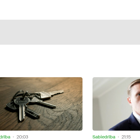
drība
21:15
Aktuāli
13:58