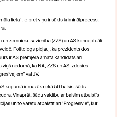
la lieta", jo pret viņu ir sākts kriminālprocess,
ra.
ļo un zemnieku savienība (ZZS) un AS konceptuāli
veidē. Politologs pieļauj, ka prezidents dos
kurš ir AS premjera amata kandidāts arī
s viņš nedomā, ka NA, ZZS un AS izdosies
gresīvajiem" vai JV.
 AS kopumā ir mazāk nekā 50 balsis, šāds
ra. Viņaprāt, šādu valdību ar balsīm atbalstīs
ijas un to varētu atbalstīt arī "Progresīvie", kuri