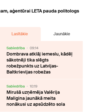
gam, aģentūrai LETA pauda politologs
Lasītākie
Jaunākie
Sabiedrība
09:14
Dombrava atklāj iemeslu, kādēļ
sākotnēji tika slēgts
robežpunkts uz Latvijas-
Baltkrievijas robežas
Sabiedrība
10:19
Mirušā uzņēmēja Valērija
Maligina jaunākā meita
nonākusi uz apsūdzēto sola