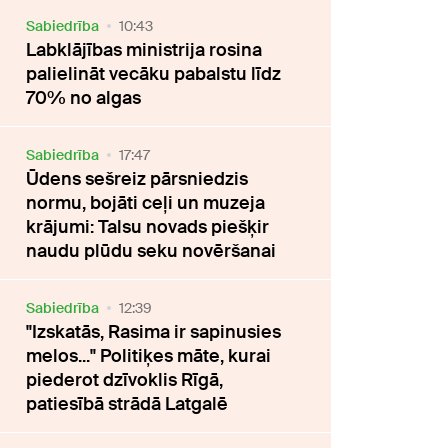
Sabiedrība
10:43
Labklājības ministrija rosina
palielināt vecāku pabalstu līdz
70% no algas
Sabiedrība
17:47
Ūdens sešreiz pārsniedzis
normu, bojāti ceļi un muzeja
krājumi: Talsu novads piešķir
naudu plūdu seku novēršanai
Sabiedrība
12:39
"Izskatās, Rasima ir sapinusies
melos..." Politiķes māte, kurai
piederot dzīvoklis Rīgā,
patiesībā strādā Latgalē