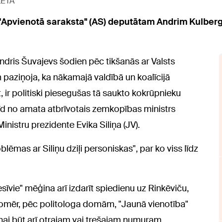
LETA
 "Apvienotā saraksta" (AS) deputātam Andrim Kulber
ndris Šuvajevs šodien pēc tikšanās ar Valsts
 paziņoja, ka nākamajā valdībā un koalīcijā
, ir politiski piesegušas tā saukto kokrūpnieku
rīd no amata atbrīvotais zemkopības ministrs
istru prezidente Evika Siliņa (JV).
ēmas ar Siliņu dziļi personiskas", par ko viss līdz
sīvie" mēģina arī izdarīt spiedienu uz Rinkēviču,
. Tomēr, pēc politologa domām, "Jaunā vienotība"
iņai būt arī otrajam vai trešajam numuram