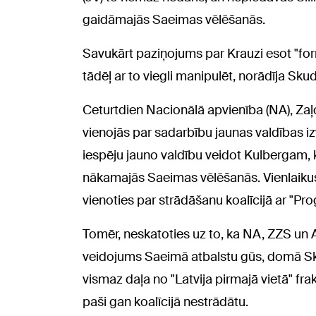
gaidāmajās Saeimas vēlēšanās.
Savukārt paziņojums par Krauzi esot "formā
tādēļ ar to viegli manipulēt, norādīja Skud
Ceturtdien Nacionālā apvienība (NA), Za
vienojās par sadarbību jaunas valdības iz
iespēju jauno valdību veidot Kulbergam, 
nākamajās Saeimas vēlēšanās. Vienlaiku
vienoties par strādāšanu koalīcijā ar "Pro
Tomēr, neskatoties uz to, ka NA, ZZS un
veidojums Saeimā atbalstu gūs, domā Skud
vismaz daļa no "Latvija pirmajā vietā" frakc
paši gan koalīcijā nestrādātu.