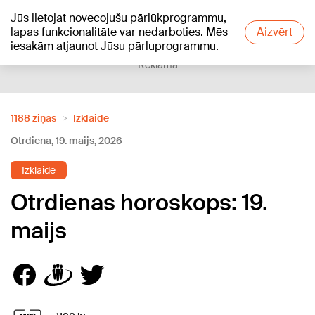
Jūs lietojat novecojušu pārlūkprogrammu,
+18
°C
lapas funkcionalitāte var nedarboties. Mēs
Aizvērt
iesakām atjaunot Jūsu pārluprogrammu.
Reklāma
1188 ziņas
Izklaide
Otrdiena, 19. maijs, 2026
Izklaide
Otrdienas horoskops: 19.
maijs