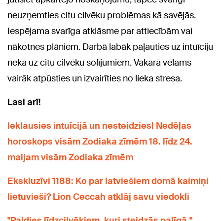
neuzņemties citu cilvēku problēmas kā savējās.
Iespējama svarīga atklāsme par attiecībām vai
nākotnes plāniem. Darbā labāk paļauties uz intuīciju
nekā uz citu cilvēku solījumiem. Vakarā vēlams
vairāk atpūsties un izvairīties no lieka stresa.
Lasi arī!
Ieklausies intuīcijā un nesteidzies! Nedēļas
horoskops visām Zodiaka zīmēm 18. līdz 24.
maijam visām Zodiaka zīmēm
Ekskluzīvi 1188: Ko par latviešiem domā kaimiņi
lietuvieši? Lion Ceccah atklāj savu viedokli
"Paldies līdzcilvēkiem, kuri steidzās palīgā."