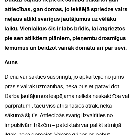
attiecības, gan domas, jo iekšējā spriedze vairs
neļaus atlikt svarīgus jautājumus uz vēlāku
laiku. Vienlaikus šis ir labs brīdis, lai atgrieztos
pie sen atliktiem plāniem, pieņemtu drosmīgus
lēmumus un beidzot vairāk domātu arī par sevi.
Auns
Diena var sākties saspringti, jo apkārtējie no jums
prasīs vairāk uzmanības, nekā būsiet gatavi dot.
Darba jautājumos iespējama neliela neskaidrība vai
pārpratumi, taču viss atrisināsies ātrāk, nekā
sākumā šķitīs. Attiecībās svarīgi izvairīties no
impulsīvām frāzēm – pateiktais var palikt atmiņā
ilgāk, nekā domājat. Vakarā gribēsies pabūt