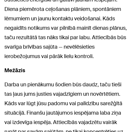
Diena piemērota ceļošanas plāniem, spontāniem
lēmumiem un jaunu kontaktu veidošanai. Kāds
negaidīts notikums var pilnībā mainīt dienas plānus,
taču rezultātā tas nāks tikai par labu. Attiecībās būs
svarīga brīvības sajūta — nevēlēsieties
ierobežojumus vai pārāk lielu kontroli.
Mežāzis
Darba un pienākumu šodien būs daudz, taču tieši
tas ļaus jums justies vajadzīgiem un novērtētiem.
Kāds var lūgt jūsu padomu vai palīdzību sarežģītā
situācijā. Finanšu jautājumos iespējama laba ziņa
vai izdevīga iespēja. Attiecībās vajadzētu vairāk
runāt par savām sajūtām, ne tikai koncentrēties uz