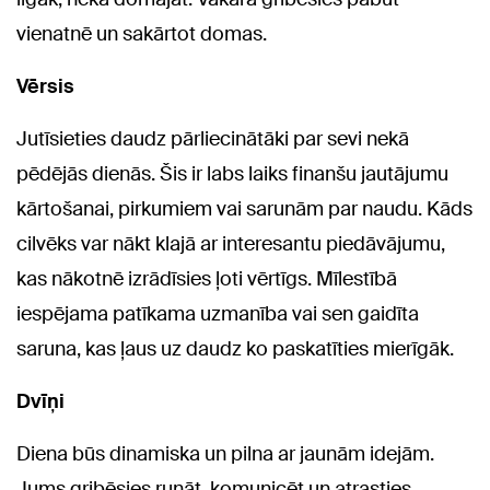
vienatnē un sakārtot domas.
Vērsis
Jutīsieties daudz pārliecinātāki par sevi nekā
pēdējās dienās. Šis ir labs laiks finanšu jautājumu
kārtošanai, pirkumiem vai sarunām par naudu. Kāds
cilvēks var nākt klajā ar interesantu piedāvājumu,
kas nākotnē izrādīsies ļoti vērtīgs. Mīlestībā
iespējama patīkama uzmanība vai sen gaidīta
saruna, kas ļaus uz daudz ko paskatīties mierīgāk.
Dvīņi
Diena būs dinamiska un pilna ar jaunām idejām.
Jums gribēsies runāt, komunicēt un atrasties