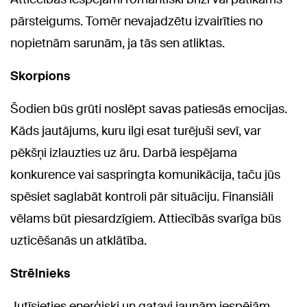
pārsteigums. Tomēr nevajadzētu izvairīties no
nopietnām sarunām, ja tās sen atliktas.
Skorpions
Šodien būs grūti noslēpt savas patiesās emocijas.
Kāds jautājums, kuru ilgi esat turējuši sevī, var
pēkšņi izlauzties uz āru. Darbā iespējama
konkurence vai saspringta komunikācija, taču jūs
spēsiet saglabāt kontroli pār situāciju. Finansiāli
vēlams būt piesardzīgiem. Attiecībās svarīga būs
uzticēšanās un atklātība.
Strēlnieks
Jutīsieties enerģiski un gatavi jaunām iespējām.