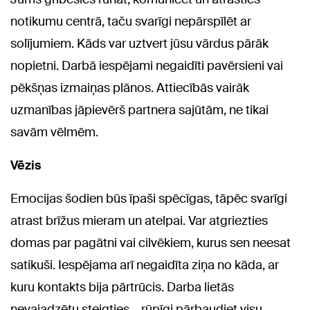
notikumu centrā, taču svarīgi nepārspīlēt ar
solījumiem. Kāds var uztvert jūsu vārdus pārāk
nopietni. Darbā iespējami negaidīti pavērsieni vai
pēkšņas izmaiņas plānos. Attiecībās vairāk
uzmanības jāpievērš partnera sajūtām, ne tikai
savām vēlmēm.
Vēzis
Emocijas šodien būs īpaši spēcīgas, tāpēc svarīgi
atrast brīžus mieram un atelpai. Var atgriezties
domas par pagātni vai cilvēkiem, kurus sen neesat
satikuši. Iespējama arī negaidīta ziņa no kāda, ar
kuru kontakts bija pārtrūcis. Darba lietās
nevajadzētu steigties – rūpīgi pārbaudiet visu