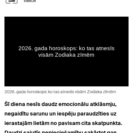
1188.lv
2026. gada horoskops: ko tas atnesīs visām Zodiaka zīmēm
Šī diena nesīs daudz emocionālu atklāsmju,
negaidītu sarunu un iespēju paraudzīties uz
ierastajām lietām no pavisam cita skatpunkta.
Daudzi sajutīs nepieciešamību sakārtot gan