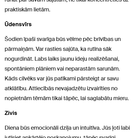
praktiskām lietām.
Ūdensvīrs
Šodien īpaši svarīga būs vēlme pēc brīvības un
pārmaiņām. Var rasties sajūta, ka rutīna sāk
nogurdināt. Labs laiks jaunu ideju realizēšanai,
spontāniem plāniem vai neparastām sarunām.
Kāds cilvēks var jūs patīkami pārsteigt ar savu
atklātību. Attiecībās nevajadzētu izvairīties no
nopietnām tēmām tikai tāpēc, lai saglabātu mieru.
Zivis
Diena būs emocionāli dziļa un intuitīva. Jūs ļoti labi
jutīsiet apkārtējo noskaņojumu, tāpēc svarīgi