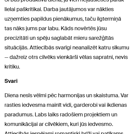
lielai paškritikai. Darba jautājumos var nākties
uzņemties papildus pienākumus, taču ilgtermiņā
tas nāks jums par labu. Kāds novērtēs jūsu
precizitāti un spēju saglabāt mieru sarežģītās
situācijās. Attiecībās svarīgi neanalizēt katru sīkumu
— dažreiz otrs cilvēks vienkārši vēlas sapratni, nevis
kritiku.
Svari
Diena nesīs vēlmi pēc harmonijas un skaistuma. Var
rasties iedvesma mainīt vidi, garderobi vai ikdienas
paradumus. Labs laiks radošiem projektiem un
komunikācijai ar cilvēkiem, kuri jūs iedvesmo.
Attiecībās iespējami romantiski brīži vai patīkams