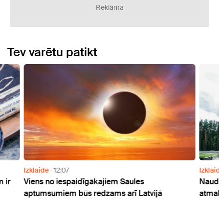
Reklāma
Tev varētu patikt
Izklaide
12:07
Izklai
 ir
Viens no iespaidīgākajiem Saules
Naudu
aptumsumiem būs redzams arī Latvijā
atmak