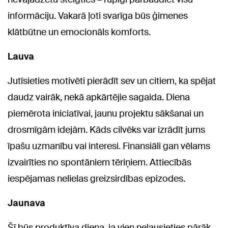
informāciju. Vakarā ļoti svarīga būs ģimenes
klātbūtne un emocionāls komforts.
Lauva
Jutīsieties motivēti pierādīt sev un citiem, ka spējat
daudz vairāk, nekā apkārtējie sagaida. Diena
piemērota iniciatīvai, jaunu projektu sākšanai un
drosmīgām idejām. Kāds cilvēks var izrādīt jums
īpašu uzmanību vai interesi. Finansiāli gan vēlams
izvairīties no spontāniem tēriņiem. Attiecībās
iespējamas nelielas greizsirdības epizodes.
Jaunava
Šī būs produktīva diena, ja vien neļausieties pārāk