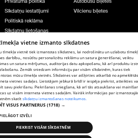
Privātuma politika
Autobusu biļetes
Sīkdatņu iestatījumi
Vilcienu biļetes
Politiskā reklāma
Sīkdatņu lietošanas
noteikumi
 tīmekļa vietne izmanto sīkdatnes
Komentāru pievienošana
 tīmekļa vietnē tiek izmantotas sīkdatnes, lai nodrošinātu un uzlabotu tīmek
nes darbību., nosūtītu personalizētu reklāmu un satura ģenerēšanai, veiktu
āmas un satura mērījumus, auditorijas datu apkopošanu, kā arī produktu izst
TV programma
zlabošanu. Zemāk sniedzam informāciju par visām sīkdatnēm, kuras tiek
Līguma noteikumi
ntotas mūsu tīmekļa vietnēs. Sīkdatnes var atšķirties atkarībā no apmeklētā
rneta vietnes sadaļas. Lietotājam jebkurā brīdī ir iespēja piekrist, atteikties va
360 Ziņu kontakti
īt savu piekrišanu. Piekrišanas sniegšana, kā arī tās atsaukšana vai mainīša
ecas uz visām interneta vietnes sadaļām. Vairāk informācijas par izmantotaj
Helio Media
atnēm skatīt
sīkdatņu izmantošanas noteikumos.
ĪT VISUS PARTNERUS
(1718) →
Portāla palīdzības dienests: e-pasts -
info@1188.lv
PIELĀGOT IZVĒLI
Copyright © 2004-2026 SIA HELIO MEDIA.
All rights reserved.
PIEKRIST VISĀM SĪKDATNĒM