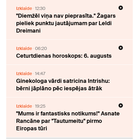
Izklaide
12:30
"Diemžēl viņa nav pieprasīta." Žagars
pieliek punktu jautājumam par Leldi
Dreimani
Izklaide
06:20
Ceturtdienas horoskops: 6. augusts
Izklaide
14:47
Ginekologa vārdi satricina Intrishu:
bērni jāplāno pēc iespējas ātrāk
Izklaide
19:25
"Mums ir fantastisks notikums!" Asnate
Rancāne par "Tautumeitu" pirmo
Eiropas tūri