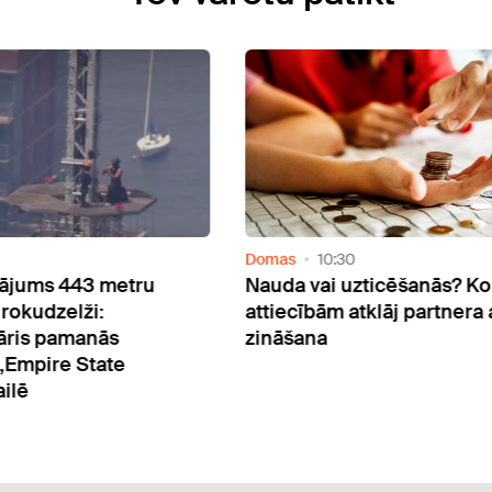
Domas
10:30
ms 443 metru
Nauda vai uzticēšanās? Ko par
dzelži:
attiecībām atklāj partnera alga
 pamanās
zināšana
ire State