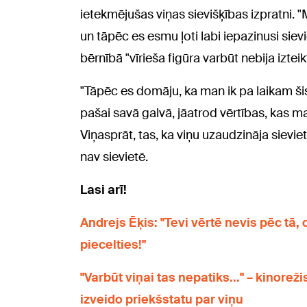
ietekmējušas viņas sievišķības izpratni. "
un tāpēc es esmu ļoti labi iepazinusi siev
bērnībā "vīrieša figūra varbūt nebija izteik
"Tāpēc es domāju, ka man ik pa laikam šis 
pašai savā galvā, jāatrod vērtības, kas ma
Viņasprāt, tas, ka viņu uzaudzināja sievietes
nav sievietē.
Lasi arī!
Andrejs Ēķis: "Tevi vērtē nevis pēc tā, 
piecelties!"
"Varbūt viņai tas nepatiks..." – kinore
izveido priekšstatu par viņu