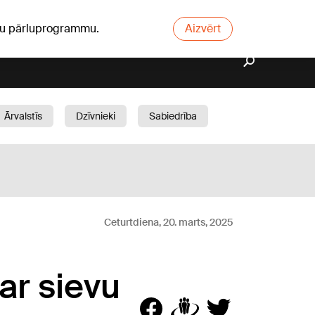
ūsu pārluprogrammu.
Aizvērt
Ārvalstīs
Dzīvnieki
Sabiedrība
Dārzs
Ceturtdiena, 20. marts, 2025
 ar sievu