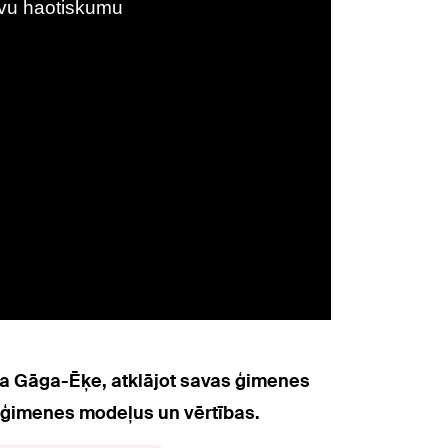
ina Gāga-Ēķe, atklājot savas ģimenes
us ģimenes modeļus un vērtības.