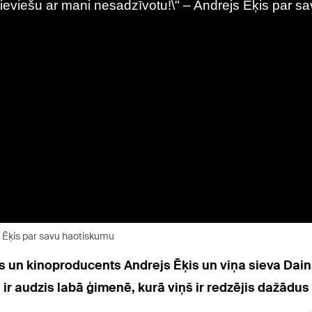
s Ēķis par savu haotiskumu
ors un kinoproducents Andrejs Ēķis un viņa sieva Da
ka ir audzis labā ģimenē, kurā viņš ir redzējis dažād