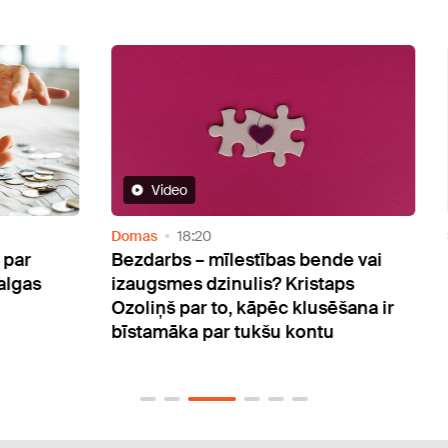
Video
Domas
18:20
Sabie
Bezdarbs – mīlestības bende vai
Māte
s
izaugsmes dzinulis? Kristaps
miri
Ozoliņš par to, kāpēc klusēšana ir
mēne
bīstamāka par tukšu kontu
info