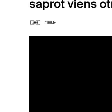
saprot viens ot
1188.lv