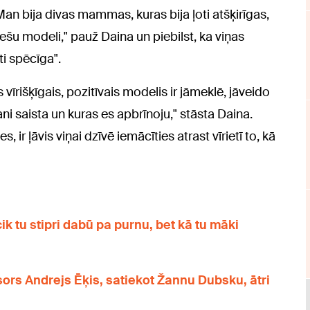
Man bija divas mammas, kuras bija ļoti atšķirīgas,
iešu modeli," pauž Daina un piebilst, ka viņas
ti spēcīga".
vīrišķīgais, pozitīvais modelis ir jāmeklē, jāveido
ni saista un kuras es apbrīnoju," stāsta Daina.
, ir ļāvis viņai dzīvē iemācīties atrast vīrietī to, kā
cik tu stipri dabū pa purnu, bet kā tu māki
žisors Andrejs Ēķis, satiekot Žannu Dubsku, ātri