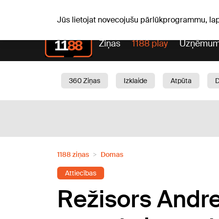
S, 08.08.2026.
+19
°C
Mudīte, Vladislava, Vladisl
Jūs lietojat novecojušu pārlūkprogrammu, la
Ziņas
1188 play
Uzņēmum
360 Ziņas
Izklaide
Atpūta
Aktuāli
Satiksme
Skaistumam
1188 ziņas
Domas
Attiecības
Režisors Andrej