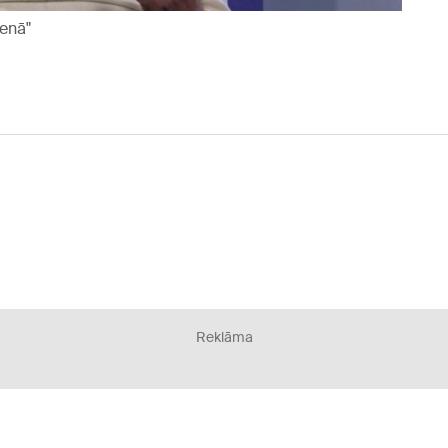
ienā"
Reklāma