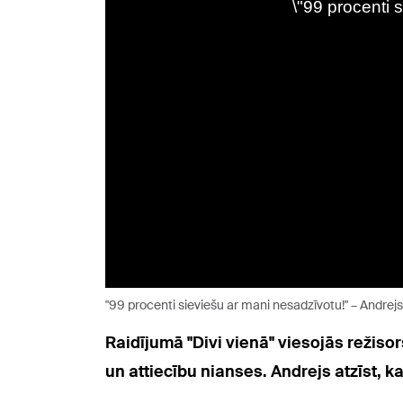
"99 procenti sieviešu ar mani nesadzīvotu!" – Andrej
Raidījumā "Divi vienā" viesojās režis
un attiecību nianses. Andrejs atzīst, 