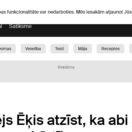
Laika ziņas
Horoskopi
avs
pas funkcionalitāte var nedarboties. Mēs iesakām atjaunot J
i
Satiksme
Domas
Veselība
Testi
Māja
Receptes
Bērni
Auto
1188 play
Sports
Bizness
Reklāma
s Ēķis atzīst, ka abi