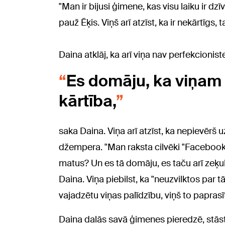
"Man ir bijusi ģimene, kas visu laiku ir dzī
pauž Ēķis. Viņš arī atzīst, ka ir nekārtīgs
Daina atklāj, ka arī viņa nav perfekcionis
Es domāju, ka viņam t
kārtība,
saka Daina. Viņa arī atzīst, ka nepievēr
džempera. "Man raksta cilvēki "Faceboo
matus? Un es tā domāju, es taču arī zeķu
Daina. Viņa piebilst, ka "neuzvilktos par
vajadzētu viņas palīdzību, viņš to paprasī
Daina dalās savā ģimenes pieredzē, stā