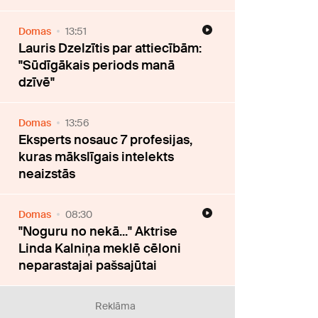
Domas
13:51
Lauris Dzelzītis par attiecībām:
"Sūdīgākais periods manā
dzīvē"
Domas
13:56
Eksperts nosauc 7 profesijas,
kuras mākslīgais intelekts
neaizstās
Domas
08:30
"Noguru no nekā..." Aktrise
Linda Kalniņa meklē cēloni
neparastajai pašsajūtai
Reklāma