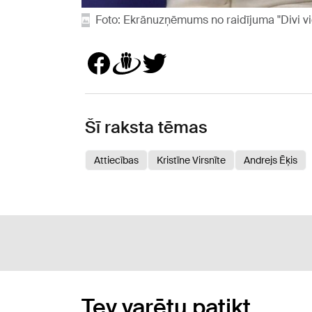
Foto: Ekrānuzņēmums no raidījuma "Divi v
Šī raksta tēmas
Attiecības
Kristīne Virsnīte
Andrejs Ēķis
Tev varētu patikt