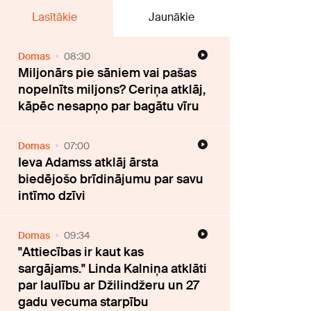
Lasītākie
Jaunākie
Domas
08:30
Miljonārs pie sāniem vai pašas
nopelnīts miljons? Ceriņa atklāj,
kāpēc nesapņo par bagātu vīru
Domas
07:00
Ieva Adamss atklāj ārsta
biedējošo brīdinājumu par savu
intīmo dzīvi
Domas
09:34
"Attiecības ir kaut kas
sargājams." Linda Kalniņa atklāti
par laulību ar Džilindžeru un 27
gadu vecuma starpību