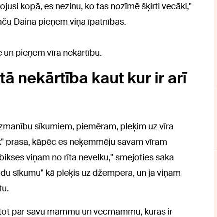
vojusi kopā, es nezinu, ko tas nozīmē šķirti vecāki,"
, taču Daina pieņem viņa īpatnības.
te un pieņem vīra nekārtību.
ā nekārtība kaut kur ir arī
š uzmanību sīkumiem, piemēram, pleķim uz vīra
k" prasa, kāpēc es neķemmēju savam vīram
bikses viņam no rīta nevelku," smejoties saka
 tādu sīkumu" kā pleķis uz džempera, un ja viņam
tu.
stot par savu mammu un vecmammu, kuras ir