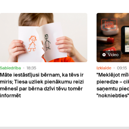
Video
drība
18:35
Izklaide
09:15
 iestāstījusi bērnam, ka tēvs ir
"Meklējot mīlestīb
s; Tiesa uzliek pienākumu reizi
pieredze – cik ziņu
sī par bērna dzīvi tēvu tomēr
saņemtu piedāvā
rmēt
"nokniebties"