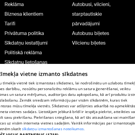
Reklāma
Autobusi, vilcieni,
Biznesa klientiem
starptautiskie
Tarifi
pārvadājumi
Privātuma politika
Autobusu biļetes
Sīkdatņu iestatījumi
Vilcienu biļetes
Politiskā reklāma
Sīkdatņu lietošanas
noteikumi
 tīmekļa vietne izmanto sīkdatnes
Komentāru pievienošana
 tīmekļa vietnē tiek izmantotas sīkdatnes, lai nodrošinātu un uzlabotu tīmek
nes darbību., nosūtītu personalizētu reklāmu un satura ģenerēšanai, veiktu
āmas un satura mērījumus, auditorijas datu apkopošanu, kā arī produktu izst
TV programma
zlabošanu. Zemāk sniedzam informāciju par visām sīkdatnēm, kuras tiek
Līguma noteikumi
ntotas mūsu tīmekļa vietnēs. Sīkdatnes var atšķirties atkarībā no apmeklētā
rneta vietnes sadaļas. Lietotājam jebkurā brīdī ir iespēja piekrist, atteikties va
360 Ziņu kontakti
īt savu piekrišanu. Piekrišanas sniegšana, kā arī tās atsaukšana vai mainīša
ecas uz visām interneta vietnes sadaļām. Vairāk informācijas par izmantotaj
Helio Media
atnēm skatīt
sīkdatņu izmantošanas noteikumos.
ĪT VISUS PARTNERUS
(1718) →