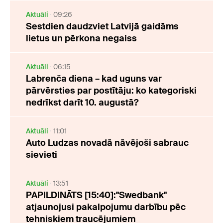
Aktuāli
09:26
Sestdien daudzviet Latvijā gaidāms
lietus un pērkona negaiss
Aktuāli
06:15
Labrenča diena – kad uguns var
pārvērsties par postītāju: ko kategoriski
nedrīkst darīt 10. augustā?
Aktuāli
11:01
Auto Ludzas novadā nāvējoši sabrauc
sievieti
Aktuāli
13:51
PAPILDINĀTS [15:40]:"Swedbank"
atjaunojusi pakalpojumu darbību pēc
tehniskiem traucējumiem