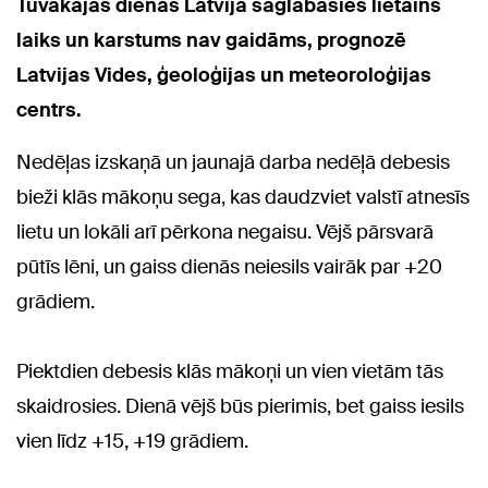
Tuvākajās dienās Latvijā saglabāsies lietains
laiks un karstums nav gaidāms, prognozē
Latvijas Vides, ģeoloģijas un meteoroloģijas
centrs.
Nedēļas izskaņā un jaunajā darba nedēļā debesis
bieži klās mākoņu sega, kas daudzviet valstī atnesīs
lietu un lokāli arī pērkona negaisu. Vējš pārsvarā
pūtīs lēni, un gaiss dienās neiesils vairāk par +20
grādiem.
Piektdien debesis klās mākoņi un vien vietām tās
skaidrosies. Dienā vējš būs pierimis, bet gaiss iesils
vien līdz +15, +19 grādiem.