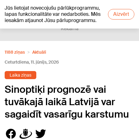
Jūs lietojat novecojušu pārlūkprogrammu,
+18
°C
lapas funkcionalitāte var nedarboties. Mēs
Aizvērt
iesakām atjaunot Jūsu pārluprogrammu.
Reklāma
1188 ziņas
Aktuāli
Ceturtdiena, 11. jūnijs, 2026
Laika ziņas
Sinoptiķi prognozē vai
tuvākajā laikā Latvijā var
sagaidīt vasarīgu karstumu