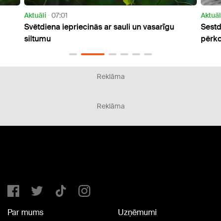
Aktuāli
09:26
Ak
īgu
Sestdien daudzviet Latvijā gaidāms lietus un
S
pērkona negaiss
Reklāma
Reklāma
Par mums
Uzņēmumi