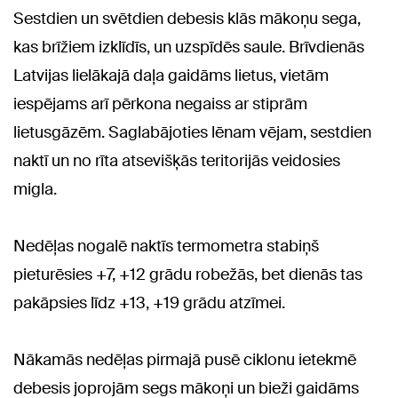
Sestdien un svētdien debesis klās mākoņu sega,
kas brīžiem izklīdīs, un uzspīdēs saule. Brīvdienās
Latvijas lielākajā daļa gaidāms lietus, vietām
iespējams arī pērkona negaiss ar stiprām
lietusgāzēm. Saglabājoties lēnam vējam, sestdien
naktī un no rīta atsevišķās teritorijās veidosies
migla.
Nedēļas nogalē naktīs termometra stabiņš
pieturēsies +7, +12 grādu robežās, bet dienās tas
pakāpsies līdz +13, +19 grādu atzīmei.
Nākamās nedēļas pirmajā pusē ciklonu ietekmē
debesis joprojām segs mākoņi un bieži gaidāms