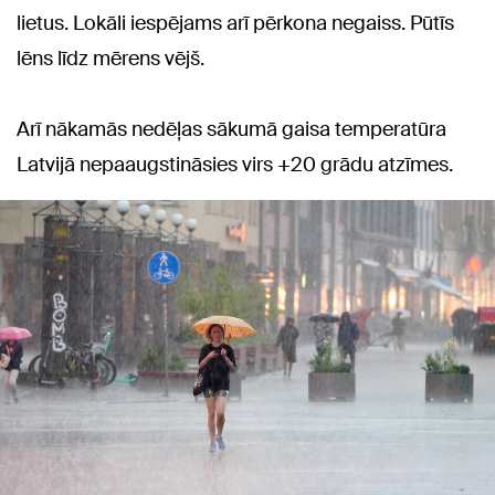
lietus. Lokāli iespējams arī pērkona negaiss. Pūtīs
lēns līdz mērens vējš.
Arī nākamās nedēļas sākumā gaisa temperatūra
Latvijā nepaaugstināsies virs +20 grādu atzīmes.