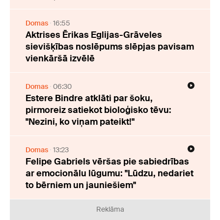
Domas
16:55
Aktrises Ērikas Eglijas-Grāveles
sievišķības noslēpums slēpjas pavisam
vienkāršā izvēlē
Domas
06:30
Estere Bindre atklāti par šoku,
pirmoreiz satiekot bioloģisko tēvu:
"Nezini, ko viņam pateikt!"
Domas
13:23
Felipe Gabriels vēršas pie sabiedrības
ar emocionālu lūgumu: "Lūdzu, nedariet
to bērniem un jauniešiem"
Reklāma