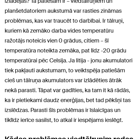
izlādējas? Tā patiešām ir – viedtālruņiem un
planšetdatoriem aukstumā var rasties zināmas
problēmas, kas var traucēt to darbībai. Ir tālruņi,
kuriem kā zemāko darba vides temperatūru
ražotājs noteicis vien 0 grādus, citiem – šī
temperatūra noteikta zemāka, pat līdz -20 grādu
temperatūrai pēc Celsija. Ja litija - jonu akumulatori
tiek pakļauti aukstumam, to veiktspēja patiešām
cieš un tālruņa akumulators var izlādēties ātrāk
nekā parasti. Tāpat var gadīties, ka tam it kā rādās,
ka ir pietiekami daudz enerģijas, bet tad pēkšņi tas
izslēdzas. Parasti šīs problēmas ir īslaicīgas un
tiklīdz ierīce sasilst, to atkal ir iespējams ieslēgt.