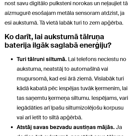
nost savu digitālo pulksteni norokas un neļaujiet tā
aizmugurē esošajam metāla sensoram atdzist, ja
esi aukstumā. Tā vietā labāk turi to zem apģērba.
Ko darīt, lai aukstumā tālruņa
baterija ilgāk saglabā enerģiju?
Turi tālruni siltumā.
Lai telefons neciestu no
aukstuma, neatstāj to automašīnā vai
mugursomā, kad esi ārā ziemā. Vislabāk turi
kādā kabatā pēc iespējas tuvāk ķermenim, lai
tas saņemtu ķermeņa siltumu. Iespējams, vari
iegādāties arī īpašu siltumizolējošu korpusu
vai arī ietīt to siltā apģērbā.
Atstāj savas bezvadu austiņas mājās.
Ja