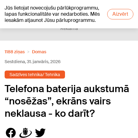
Jūs lietojat novecojušu pārlūkprogrammu,
+22
°C
lapas funkcionalitāte var nedarboties. Mēs
Aizvērt
iesakām atjaunot Jūsu pārluprogrammu.
Reklāma
1188 ziņas
Domas
Sestdiena, 31. janvāris, 2026
Sadzīves tehnika/ Tehnika
Telefona baterija aukstumā
“nosēžas”, ekrāns vairs
neklausa - ko darīt?