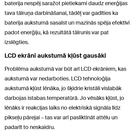
baterija nespēj saražot pietiekami daudz enerģijas
tava tālruņa darbināšanai, tādēļ var gadīties ka
baterija aukstumā sasalst un mazinās spēja efektīvi
padot enerģiju, kā rezultātā tālrunis var pat
izslēgties.
LCD ekrāni aukstumā kļūst gausāki
Problēma aukstumā var būt arī LCD ekrāniem, kas
aukstumā var nedarboties. LCD tehnoloģija
aukstumā kļūst lēnāka, jo šķidrie kristāli vislabāk
darbojas istabas temperatūrā. Jo vēsāks kļūst, jo
lēnāks ir reakcijas laiks no elektriskā signāla līdz
pikseļu pārejai – tas var arī pasliktināt attēlu un
padarīt to neskaidru.