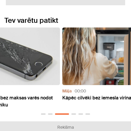
Tev varētu patikt
Māja
00:00
Aktuāl
ot
Kāpēc cilvēki bez iemesla virina ledusskapi
Latvi
Reklāma