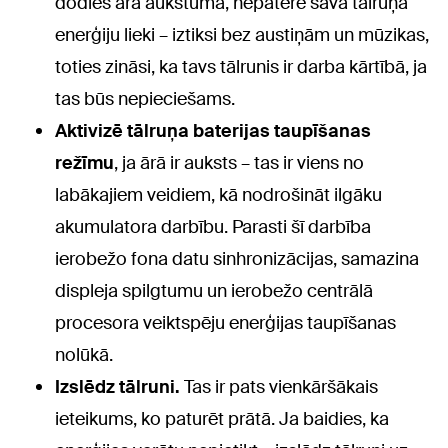
dodies ārā aukstumā, nepatērē sava tālruņa
enerģiju lieki – iztiksi bez austiņām un mūzikas,
toties zināsi, ka tavs tālrunis ir darba kārtībā, ja
tas būs nepieciešams.
Aktivizē tālruņa baterijas taupīšanas
režīmu
, ja ārā ir auksts – tas ir viens no
labākajiem veidiem, kā nodrošināt ilgāku
akumulatora darbību. Parasti šī darbība
ierobežo fona datu sinhronizācijas, samazina
displeja spilgtumu un ierobežo centrālā
procesora veiktspēju enerģijas taupīšanas
nolūkā.
Izslēdz tālruni.
Tas ir pats vienkāršākais
ieteikums, ko paturēt prātā. Ja baidies, ka