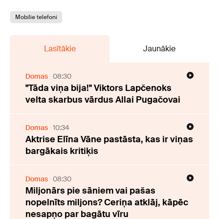
Mobilie telefoni
Lasītākie
Jaunākie
Domas
08:30
"Tāda viņa bija!" Viktors Lapčenoks
velta skarbus vārdus Allai Pugačovai
Domas
10:34
Aktrise Elīna Vāne pastāsta, kas ir viņas
bargākais kritiķis
Domas
08:30
Miljonārs pie sāniem vai pašas
nopelnīts miljons? Ceriņa atklāj, kāpēc
nesapņo par bagātu vīru