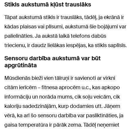
Stikls aukstumā kļūst trauslāks
Tāpat aukstumā stikls ir trauslāks, tādēļ, ja ekrānā ir
kādas plaisas vai plīsumi, aukstumā šie bojājumi var
palielināties. Ja aukstā laikā telefons dabūs
triecienu, ir daudz lielākas iespējas, ka stikls saplīsīs.
Sensoru darbība aukstumā var būt
apgrūtināta
Mūsdienās bieži vien tālruņi ir savienoti ar virkni
citām ierīcēm – fitnesa aprocēm u.c., kas apkopo
informāciju un norāda mums, cik soļu veicām, cik
kaloriju sadedzinājām, kurp dodamies utt. Jāņem
vērā, ka arī šo sensoru darbība var pasliktināties, ja
gaisa temperatūra ir pārāk zema. Tādēļ neņemiet