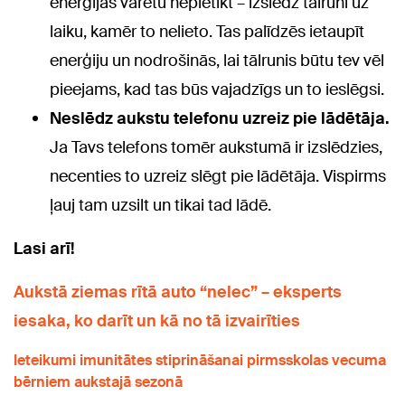
enerģijas varētu nepietikt – izslēdz tālruni uz
laiku, kamēr to nelieto. Tas palīdzēs ietaupīt
enerģiju un nodrošinās, lai tālrunis būtu tev vēl
pieejams, kad tas būs vajadzīgs un to ieslēgsi.
Neslēdz aukstu telefonu uzreiz pie lādētāja.
Ja Tavs telefons tomēr aukstumā ir izslēdzies,
necenties to uzreiz slēgt pie lādētāja. Vispirms
ļauj tam uzsilt un tikai tad lādē.
Lasi arī!
Aukstā ziemas rītā auto “nelec” – eksperts
iesaka, ko darīt un kā no tā izvairīties
Ieteikumi imunitātes stiprināšanai pirmsskolas vecuma
bērniem aukstajā sezonā