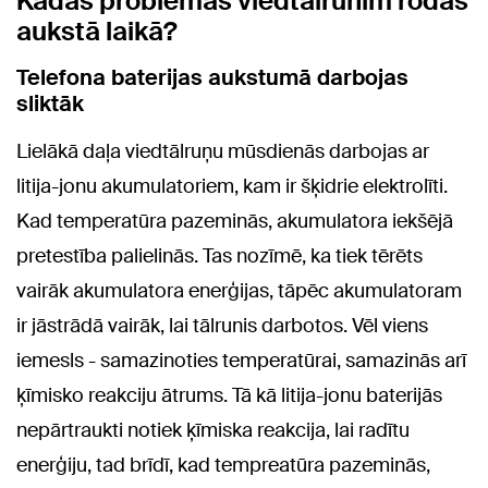
Kādas problēmas viedtālrunim rodas
aukstā laikā?
Telefona baterijas aukstumā darbojas
sliktāk
Lielākā daļa viedtālruņu mūsdienās darbojas ar
litija-jonu akumulatoriem, kam ir šķidrie elektrolīti.
Kad temperatūra pazeminās, akumulatora iekšējā
pretestība palielinās. Tas nozīmē, ka tiek tērēts
vairāk akumulatora enerģijas, tāpēc akumulatoram
ir jāstrādā vairāk, lai tālrunis darbotos. Vēl viens
iemesls - samazinoties temperatūrai, samazinās arī
ķīmisko reakciju ātrums. Tā kā litija-jonu baterijās
nepārtraukti notiek ķīmiska reakcija, lai radītu
enerģiju, tad brīdī, kad tempreatūra pazeminās,