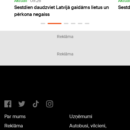
Aktuāli
14:40
Aktu
us un
Sestdien daudzviet gaidāms lietus
Tuv
liet
Reklāma
Reklāma
Par mums
Uzņēmumi
Reklāma
Autobusi, vilcieni,