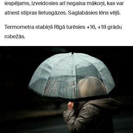
iespējams, izveidosies arī negaisa mākoņi, kas var
atnest stipras lietusgāzes. Saglabāsies lēns vējš.
Termometra stabiņš Rīgā turēsies +16, +18 grādu
robežās.