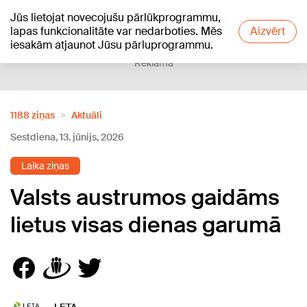
Jūs lietojat novecojušu pārlūkprogrammu,
+22
°C
lapas funkcionalitāte var nedarboties. Mēs
Aizvērt
iesakām atjaunot Jūsu pārluprogrammu.
Reklāma
1188 ziņas
Aktuāli
Sestdiena, 13. jūnijs, 2026
Laika ziņas
Valsts austrumos gaidāms
lietus visas dienas garumā