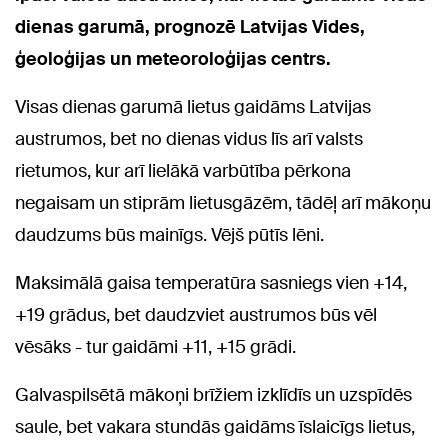
dienas garumā, prognozē Latvijas Vides,
ģeoloģijas un meteoroloģijas centrs.
Visas dienas garumā lietus gaidāms Latvijas
austrumos, bet no dienas vidus līs arī valsts
rietumos, kur arī lielākā varbūtība pērkona
negaisam un stiprām lietusgāzēm, tādēļ arī mākoņu
daudzums būs mainīgs. Vējš pūtīs lēni.
Maksimālā gaisa temperatūra sasniegs vien +14,
+19 grādus, bet daudzviet austrumos būs vēl
vēsāks - tur gaidāmi +11, +15 grādi.
Galvaspilsētā mākoņi brīžiem izklīdīs un uzspīdēs
saule, bet vakara stundās gaidāms īslaicīgs lietus,