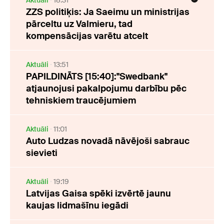
Aktuāli
18:31
ZZS politiķis: Ja Saeimu un ministrijas
pārceltu uz Valmieru, tad
kompensācijas varētu atcelt
Aktuāli
13:51
PAPILDINĀTS [15:40]:"Swedbank"
atjaunojusi pakalpojumu darbību pēc
tehniskiem traucējumiem
Aktuāli
11:01
Auto Ludzas novadā nāvējoši sabrauc
sievieti
Aktuāli
19:19
Latvijas Gaisa spēki izvērtē jaunu
kaujas lidmašīnu iegādi