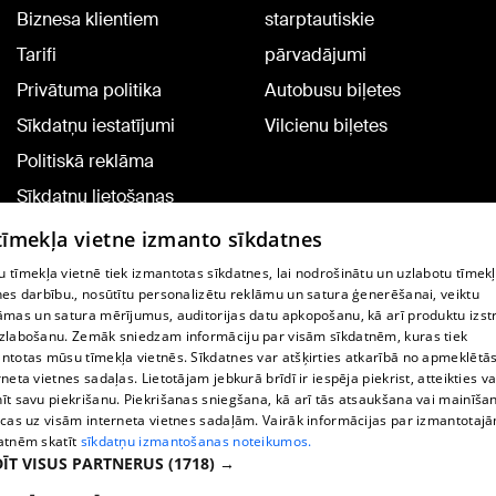
Biznesa klientiem
starptautiskie
Tarifi
pārvadājumi
Privātuma politika
Autobusu biļetes
Sīkdatņu iestatījumi
Vilcienu biļetes
Politiskā reklāma
Sīkdatņu lietošanas
noteikumi
 tīmekļa vietne izmanto sīkdatnes
Komentāru pievienošana
 tīmekļa vietnē tiek izmantotas sīkdatnes, lai nodrošinātu un uzlabotu tīmek
nes darbību., nosūtītu personalizētu reklāmu un satura ģenerēšanai, veiktu
āmas un satura mērījumus, auditorijas datu apkopošanu, kā arī produktu izst
TV programma
zlabošanu. Zemāk sniedzam informāciju par visām sīkdatnēm, kuras tiek
Līguma noteikumi
ntotas mūsu tīmekļa vietnēs. Sīkdatnes var atšķirties atkarībā no apmeklētā
rneta vietnes sadaļas. Lietotājam jebkurā brīdī ir iespēja piekrist, atteikties va
360 Ziņu kontakti
īt savu piekrišanu. Piekrišanas sniegšana, kā arī tās atsaukšana vai mainīša
ecas uz visām interneta vietnes sadaļām. Vairāk informācijas par izmantotaj
Helio Media
atnēm skatīt
sīkdatņu izmantošanas noteikumos.
ĪT VISUS PARTNERUS
(1718) →
Portāla palīdzības dienests: e-pasts -
info@1188.lv