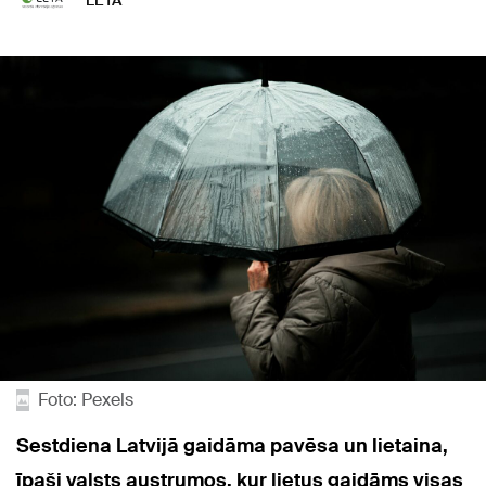
LETA
Foto: Pexels
Sestdiena Latvijā gaidāma pavēsa un lietaina,
īpaši valsts austrumos, kur lietus gaidāms visas