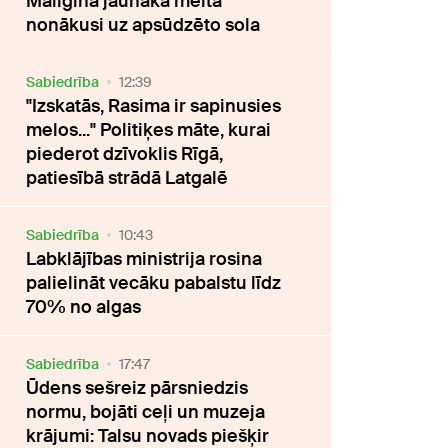
Maligina jaunākā meita
nonākusi uz apsūdzēto sola
Sabiedrība
12:39
"Izskatās, Rasima ir sapinusies
melos..." Politiķes māte, kurai
piederot dzīvoklis Rīgā,
patiesībā strādā Latgalē
Sabiedrība
10:43
Labklājības ministrija rosina
palielināt vecāku pabalstu līdz
70% no algas
Sabiedrība
17:47
Ūdens sešreiz pārsniedzis
normu, bojāti ceļi un muzeja
krājumi: Talsu novads piešķir