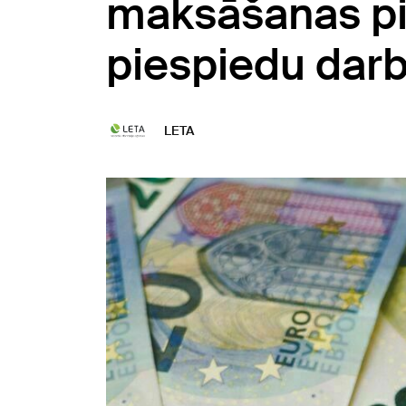
maksāšanas pi
piespiedu dar
LETA