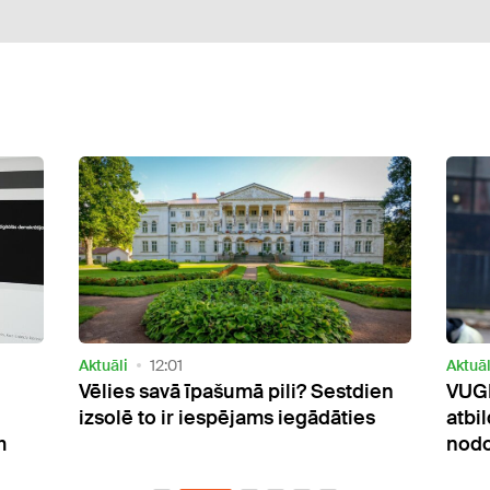
Aktuāli
13:31
Sabie
ien
VUGD amatpersonu lūdz saukt pie
Rosi
s
atbildības par izvairīšanos no
prat
nodokļu nomaksas