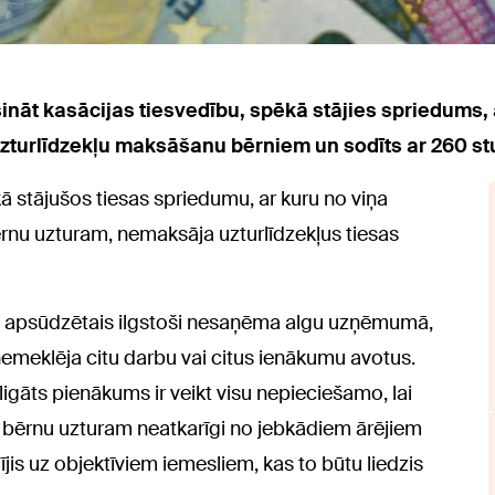
sināt kasācijas tiesvedību, spēkā stājies spriedums, ar
zturlīdzekļu maksāšanu bērniem un sodīts ar 260 st
 stājušos tiesas spriedumu, ar kuru no viņa
bērnu uzturam, nemaksāja uzturlīdzekļus tiesas
 ka apsūdzētais ilgstoši nesaņēma algu uzņēmumā,
emeklēja citu darbu vai citus ienākumu avotus.
igāts pienākums ir veikt visu nepieciešamo, lai
 bērnu uzturam neatkarīgi no jebkādiem ārējiem
jis uz objektīviem iemesliem, kas to būtu liedzis