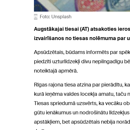
Foto: Unsplash
Augstākajai tiesai (AT) atsakoties iero
izvairīšanos no tiesas nolēmuma par u
Apsūdzētais, būdams informēts par spēkā
piedzīti uzturlīdzekļi divu nepilngadīgu 
noteiktajā apmērā.
Rīgas rajona tiesa atzina par pierādītu,
kurā ieņēma valdes locekļa amatu, taču n
Tiesas spriedumā uzsvērts, ka vecāku obl
gūtu ienākumus un nodrošinātu līdzekļus
apstākļiem, bet apsūdzētais nebija norādī