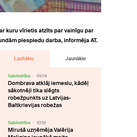
 kuru vīrietis atzīts par vainīgu par
undām piespiedu darba, informēja AT.
Lasītākie
Jaunākie
Sabiedrība
09:14
Dombrava atklāj iemeslu, kādēļ
sākotnēji tika slēgts
robežpunkts uz Latvijas-
Baltkrievijas robežas
Sabiedrība
10:19
Mirušā uzņēmēja Valērija