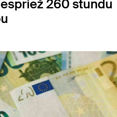
espriež 260 stundu
bu