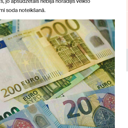
ts, jo apsūdzētais nebija norādījis veikto
mi soda noteikšanā.