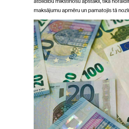
atbildību mīkstinošu apstākli, tika noraidī
maksājumu apmēru un pamatojis tā nozī