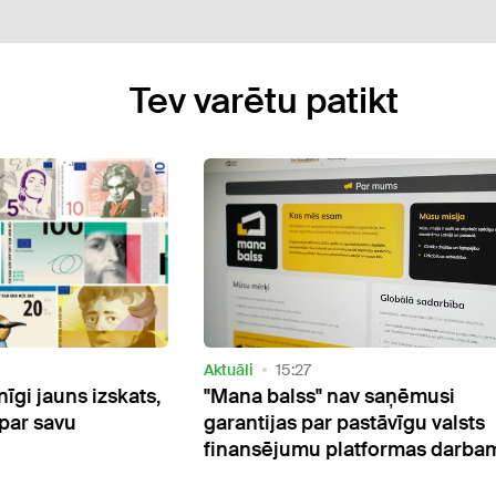
Tev varētu patikt
Aktuāli
12:01
 saņēmusi
Vēlies savā īpašumā pili? Sestd
tāvīgu valsts
izsolē to ir iespējams iegādātie
formas darbam