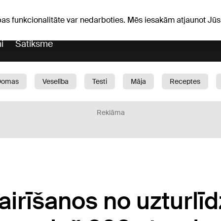
Laika ziņas
Horoskopi
pas funkcionalitāte var nedarboties. Mēs iesakām atjaunot J
i
Satiksme
Domas
Veselība
Testi
Māja
Receptes
Bērni
Auto
1188 play
Sports
Bizness
Reklāma
vairīšanos no uzturlī