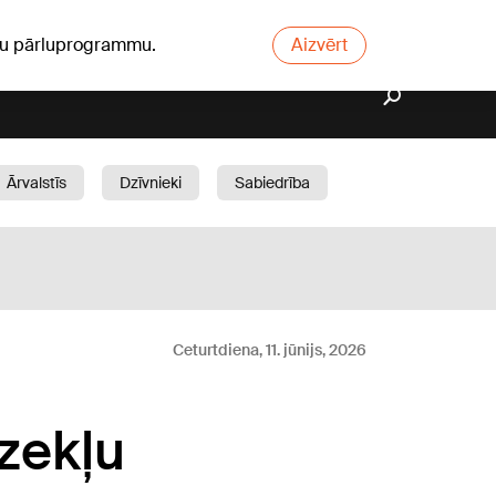
ūsu pārluprogrammu.
Aizvērt
Ārvalstīs
Dzīvnieki
Sabiedrība
Dārzs
Ceturtdiena, 11. jūnijs, 2026
dzekļu