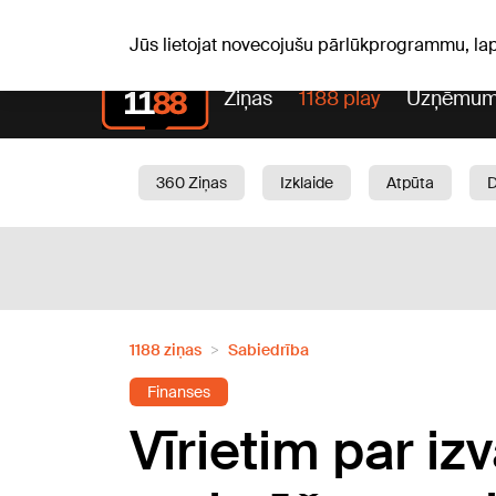
Pk, 07.08.2026.
+17
°C
Alfrēds, Fredis, Madars
Jūs lietojat novecojušu pārlūkprogrammu, la
Ziņas
1188 play
Uzņēmum
360 Ziņas
Izklaide
Atpūta
Aktuāli
Satiksme
Skaistumam
1188 ziņas
Sabiedrība
Finanses
Vīrietim par iz