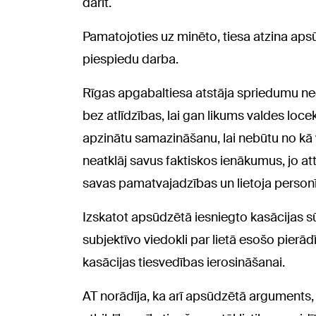
darīt.
Pamatojoties uz minēto, tiesa atzina aps
piespiedu darba.
Rīgas apgabaltiesa atstāja spriedumu ne
bez atlīdzības, lai gan likums valdes loc
apzinātu samazināšanu, lai nebūtu no kā 
neatklāj savus faktiskos ienākumus, jo a
savas pamatvajadzības un lietoja perso
Izskatot apsūdzētā iesniegto kasācijas sū
subjektīvo viedokli par lietā esošo pier
kasācijas tiesvedības ierosināšanai.
AT norādīja, ka arī apsūdzētā arguments, 