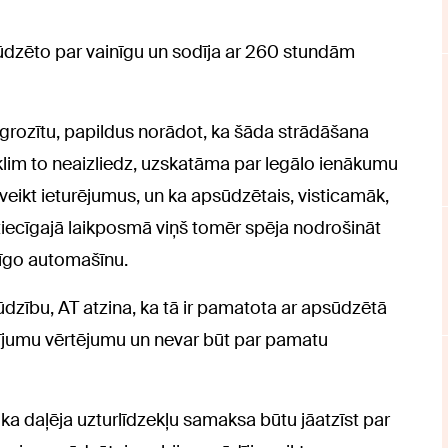
ūdzēto par vainīgu un sodīja ar 260 stundām
grozītu, papildus norādot, ka šāda strādāšana
eklim to neaizliedz, uzskatāma par legālo ienākumu
veikt ieturējumus, un ka apsūdzētais, visticamāk,
ttiecīgajā laikposmā viņš tomēr spēja nodrošināt
nīgo automašīnu.
dzību, AT atzina, ka tā ir pamatota ar apsūdzētā
ādījumu vērtējumu un nevar būt par pamatu
ka daļēja uzturlīdzekļu samaksa būtu jāatzīst par