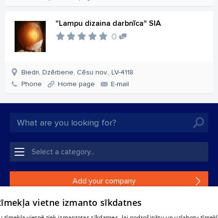
"Lampu dizaina darbnīca" SIA
0
Biedri, Dzērbene, Cēsu nov., LV-4118
Phone
Home page
E-mail
Add your company
 tīmekļa vietne izmanto sīkdatnes
If your company is not in our database, please fill in a
simple form.
 tīmekļa vietnē tiek izmantotas sīkdatnes, lai nodrošinātu un uzlabotu tīmek