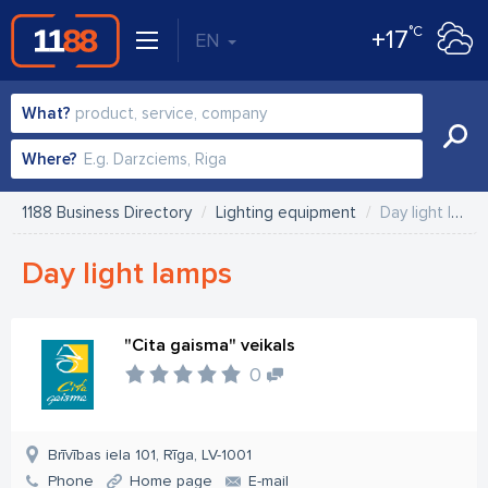
°C
+17
EN
What?
Where?
1188 Business Directory
Lighting equipment
Day light lamps
Day light lamps
"Cita gaisma" veikals
0
Brīvības iela 101, Rīga, LV-1001
Phone
Home page
E-mail