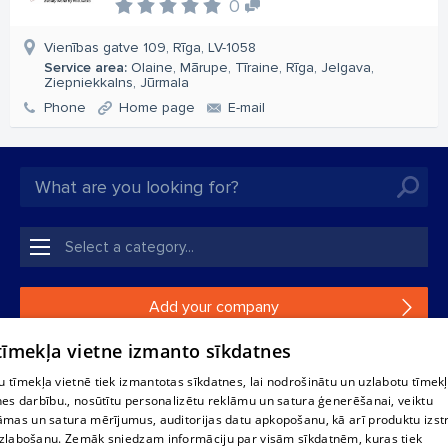
0
Vienības gatve 109, Rīga, LV-1058
Service area:
Olaine, Mārupe, Tīraine, Rīga, Jelgava,
Ziepniekkalns, Jūrmala
Phone
Home page
E-mail
Add your company
 tīmekļa vietne izmanto sīkdatnes
If your company is not in our database, please fill in a
simple form.
 tīmekļa vietnē tiek izmantotas sīkdatnes, lai nodrošinātu un uzlabotu tīmek
nes darbību., nosūtītu personalizētu reklāmu un satura ģenerēšanai, veiktu
āmas un satura mērījumus, auditorijas datu apkopošanu, kā arī produktu izst
Reproduction, or distribution of 1188 database, its parts or the
zlabošanu. Zemāk sniedzam informāciju par visām sīkdatnēm, kuras tiek
information contained in the database, or parts of information in