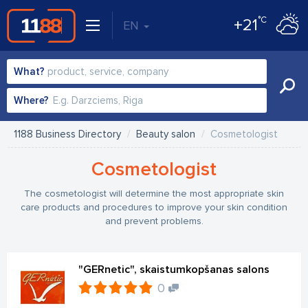
°C
+21
EN
What?
Where?
1188 Business Directory
Beauty salon
Cosmetologist
Cosmetologist
The cosmetologist will determine the most appropriate skin
care products and procedures to improve your skin condition
and prevent problems.
"GERnetic", skaistumkopšanas salons
0