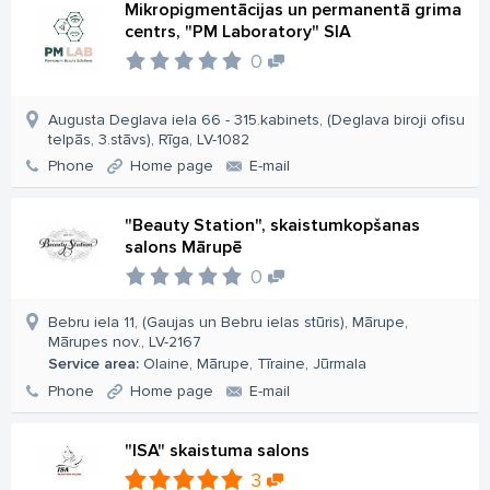
Mikropigmentācijas un permanentā grima
centrs, "PM Laboratory" SIA
0
Augusta Deglava iela 66 - 315.kabinets, (Deglava biroji ofisu
telpās, 3.stāvs), Rīga, LV-1082
Phone
Home page
E-mail
"Beauty Station", skaistumkopšanas
salons Mārupē
0
Bebru iela 11, (Gaujas un Bebru ielas stūris), Mārupe,
Mārupes nov., LV-2167
Service area:
Olaine, Mārupe, Tīraine, Jūrmala
Phone
Home page
E-mail
"ISA" skaistuma salons
3