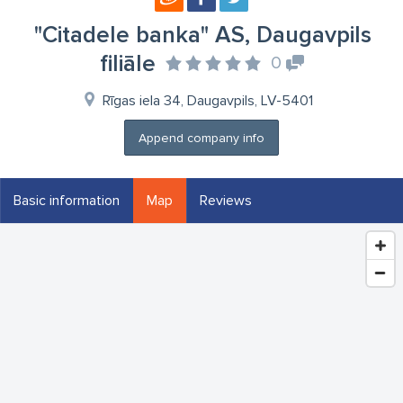
"Citadele banka" AS, Daugavpils
filiāle
0
Rīgas iela 34, Daugavpils, LV-5401
Append company info
Basic information
Map
Reviews