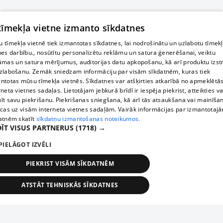
 tīmekļa vietne izmanto sīkdatnes
 tīmekļa vietnē tiek izmantotas sīkdatnes, lai nodrošinātu un uzlabotu tīmek
nes darbību., nosūtītu personalizētu reklāmu un satura ģenerēšanai, veiktu
āmas un satura mērījumus, auditorijas datu apkopošanu, kā arī produktu izst
zlabošanu. Zemāk sniedzam informāciju par visām sīkdatnēm, kuras tiek
ntotas mūsu tīmekļa vietnēs. Sīkdatnes var atšķirties atkarībā no apmeklētā
rneta vietnes sadaļas. Lietotājam jebkurā brīdī ir iespēja piekrist, atteikties va
īt savu piekrišanu. Piekrišanas sniegšana, kā arī tās atsaukšana vai mainīša
ecas uz visām interneta vietnes sadaļām. Vairāk informācijas par izmantotaj
atnēm skatīt
sīkdatņu izmantošanas noteikumos.
ĪT VISUS PARTNERUS
(1718) →
PIELĀGOT IZVĒLI
PIEKRIST VISĀM SĪKDATNĒM
ATSTĀT TEHNISKĀS SĪKDATNES
TEHNISKĀS/OBLIGĀTĀS
STATISTIKAS
MĒRĶĒŠANA