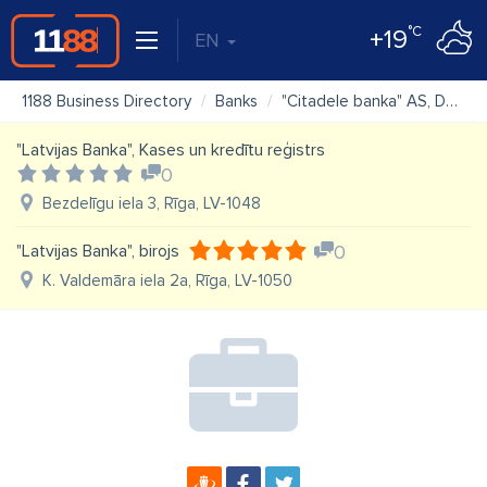
°C
+19
EN
1188 Business Directory
Banks
"Citadele banka" AS, Daugavpils filiāle
"Latvijas Banka", Kases un kredītu reģistrs
0
Bezdelīgu iela 3, Rīga, LV-1048
"Latvijas Banka", birojs
0
K. Valdemāra iela 2a, Rīga, LV-1050