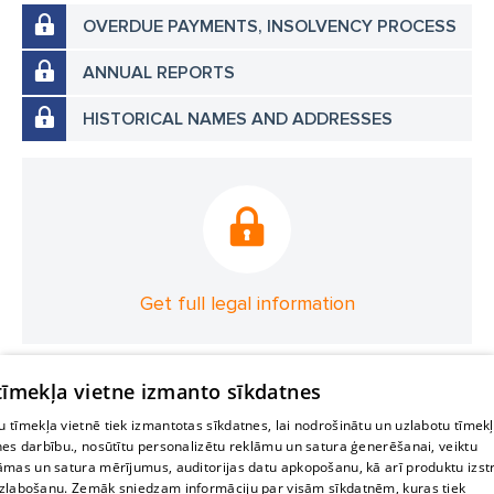
OVERDUE PAYMENTS, INSOLVENCY PROCESS
ANNUAL REPORTS
HISTORICAL NAMES AND ADDRESSES
Get full legal information
 tīmekļa vietne izmanto sīkdatnes
 tīmekļa vietnē tiek izmantotas sīkdatnes, lai nodrošinātu un uzlabotu tīmek
nes darbību., nosūtītu personalizētu reklāmu un satura ģenerēšanai, veiktu
āmas un satura mērījumus, auditorijas datu apkopošanu, kā arī produktu izst
zlabošanu. Zemāk sniedzam informāciju par visām sīkdatnēm, kuras tiek