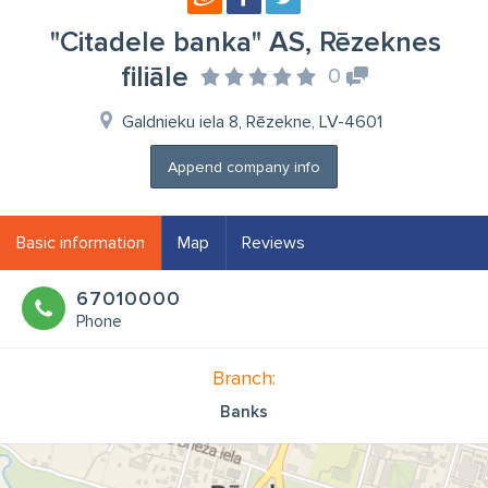
"Citadele banka" AS, Rēzeknes
filiāle
0
Galdnieku iela 8, Rēzekne, LV-4601
Append company info
Basic information
Map
Reviews
67010000
Phone
Branch:
Banks