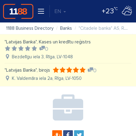
°C
+23
EN
1188 Business Directory
Banks
"Citadele banka" AS, Rēzeknes filiāle
"Latvijas Banka", Kases un kredītu reģistrs
0
Bezdelīgu iela 3, Rīga, LV-1048
"Latvijas Banka", birojs
0
K. Valdemāra iela 2a, Rīga, LV-1050