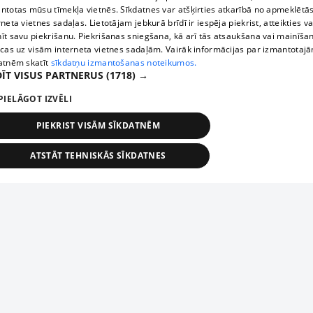
ntotas mūsu tīmekļa vietnēs. Sīkdatnes var atšķirties atkarībā no apmeklētā
rneta vietnes sadaļas. Lietotājam jebkurā brīdī ir iespēja piekrist, atteikties va
īt savu piekrišanu. Piekrišanas sniegšana, kā arī tās atsaukšana vai mainīša
ecas uz visām interneta vietnes sadaļām. Vairāk informācijas par izmantotaj
atnēm skatīt
sīkdatņu izmantošanas noteikumos.
ĪT VISUS PARTNERUS
(1718) →
PIELĀGOT IZVĒLI
PIEKRIST VISĀM SĪKDATNĒM
ATSTĀT TEHNISKĀS SĪKDATNES
TEHNISKĀS/OBLIGĀTĀS
STATISTIKAS
MĒRĶĒŠANA
FUNKCIONĀLĀS
NEKLASIFICĒTĀS
ehniskās/obligātās
Statistikas
Mērķēšana
Funkcionālās
Neklasificēt
niskās/obligātās sīkdatnes nepieciešamas, lai lietotājs varētu brīvi apmeklēt un pārlūk
Add your company