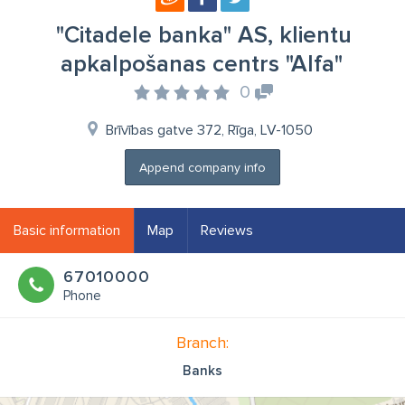
"Citadele banka" AS, klientu
apkalpošanas centrs "Alfa"
0
Brīvības gatve 372, Rīga, LV-1050
Append company info
Basic information
Map
Reviews
67010000
Phone
Branch:
Banks