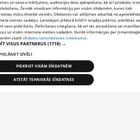
āmas un satura mērījumus, auditorijas datu apkopošanu, kā arī produktu izst
zlabošanu. Zemāk sniedzam informāciju par visām sīkdatnēm, kuras tiek
ntotas mūsu tīmekļa vietnēs. Sīkdatnes var atšķirties atkarībā no apmeklētā
rneta vietnes sadaļas. Lietotājam jebkurā brīdī ir iespēja piekrist, atteikties va
īt savu piekrišanu. Piekrišanas sniegšana, kā arī tās atsaukšana vai mainīša
ecas uz visām interneta vietnes sadaļām. Vairāk informācijas par izmantotaj
atnēm skatīt
sīkdatņu izmantošanas noteikumos.
ĪT VISUS PARTNERUS
(1718) →
PIELĀGOT IZVĒLI
PIEKRIST VISĀM SĪKDATNĒM
ATSTĀT TEHNISKĀS SĪKDATNES
TEHNISKĀS/OBLIGĀTĀS
STATISTIKAS
MĒRĶĒŠANA
FUNKCIONĀLĀS
NEKLASIFICĒTĀS
ehniskās/obligātās
Statistikas
Mērķēšana
Funkcionālās
Neklasificēt