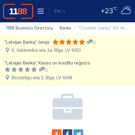
°C
+23
EN
1188 Business Directory
Banks
"Citadele banka" AS, klientu apkalpošanas centrs "Alfa"
"Latvijas Banka", birojs
0
K. Valdemāra iela 2a, Rīga, LV-1050
"Latvijas Banka", Kases un kredītu reģistrs
0
Bezdelīgu iela 3, Rīga, LV-1048