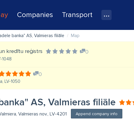
lay
Companies
Transport
adele banka" AS, Valmieras filiāle
Map
un kredītu reģistrs
0
LV-1048
0
ga, LV-1050
banka" AS, Valmieras filiāle
Valmiera, Valmieras nov., LV-4201
Append company info