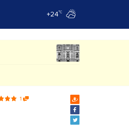
°C
+24
1