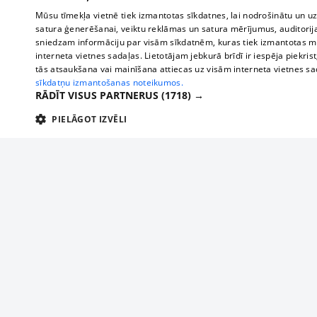
Mūsu tīmekļa vietnē tiek izmantotas sīkdatnes, lai nodrošinātu un u
satura ģenerēšanai, veiktu reklāmas un satura mērījumus, auditorij
sniedzam informāciju par visām sīkdatnēm, kuras tiek izmantotas mū
interneta vietnes sadaļas. Lietotājam jebkurā brīdī ir iespēja piekrist
tās atsaukšana vai mainīšana attiecas uz visām interneta vietnes s
sīkdatņu izmantošanas noteikumos.
RĀDĪT VISUS PARTNERUS
(1718) →
PIELĀGOT IZVĒLI
TEHNISKĀS/OBLIGĀTĀS
STATISTIKAS
M
Tehniskās/
Tehniskās/obligātās sīkdatnes nepieciešamas, lai lietotājs varētu brīvi apm
lietotājam nepieciešamo informāciju.
About us
Compan
Nodrošinātājs
/
Darbības
Advertisement
Buses, t
Nosaukums
Apra
Domēns
ilgums
interna
For business
delfi-adid
delfi.lv
1 gads
Izdev
Bus tick
Tariffs
gdpr
measureadv.com
59
Šis s
Train ti