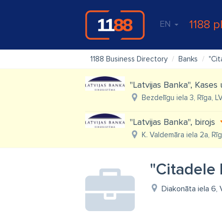
1188 p
EN
1188 Business Directory
Banks
"Cit
"Latvijas Banka", Kases 
Bezdelīgu iela 3, Rīga, 
"Latvijas Banka", birojs
K. Valdemāra iela 2a, Rī
"Citadele 
Diakonāta iela 6, 