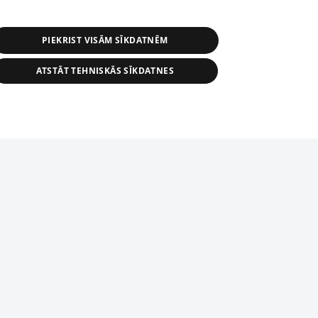
PIEKRIST VISĀM SĪKDATNĒM
ATSTĀT TEHNISKĀS SĪKDATNES
r distribution of 1188 database, its
nformation contained in the database, or
tion in any form is strictly prohibited.
tīmekļa vietne nevarēs pilnvērtīgi darboties un sniegt
 download is prohibited. Reproduction
l published on the website 1188 is
den without the editorial license of 1188
domēnā.