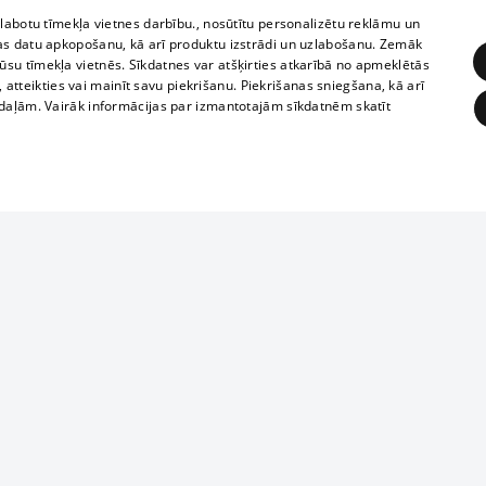
zlabotu tīmekļa vietnes darbību., nosūtītu personalizētu reklāmu un
as datu apkopošanu, kā arī produktu izstrādi un uzlabošanu. Zemāk
su tīmekļa vietnēs. Sīkdatnes var atšķirties atkarībā no apmeklētās
, atteikties vai mainīt savu piekrišanu. Piekrišanas sniegšana, kā arī
adaļām. Vairāk informācijas par izmantotajām sīkdatnēm skatīt
ĒRĶĒŠANA
FUNKCIONĀLĀS
NEKLASIFICĒTĀS
Reproduction, o
obligātās
Statistikas
Mērķēšana
Funkcionālās
Neklasificētās
parts or the i
parts of informa
eklēt un pārlūkot tīmekļa vietni un izmantot tās piedāvātās iespējas. Bez šīm sīkdatnēm 
Also automatic
ies
In the cinemas
of any materia
rains,
TV program
strictly forbid
ksts
tional schedules
website.
Contract rules
ēja norādītais identifikators
ets
360 Ziņas kontakti
īkfails tiek izmantots, lai saglabātu lietotāja piekrišanas statusu sīkdatnēm pašreizējā 
ckets