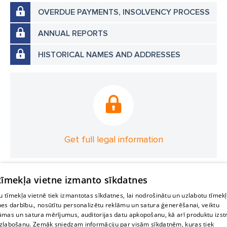
OVERDUE PAYMENTS, INSOLVENCY PROCESS
ANNUAL REPORTS
HISTORICAL NAMES AND ADDRESSES
Get full legal information
 tīmekļa vietne izmanto sīkdatnes
 tīmekļa vietnē tiek izmantotas sīkdatnes, lai nodrošinātu un uzlabotu tīmek
nes darbību., nosūtītu personalizētu reklāmu un satura ģenerēšanai, veiktu
āmas un satura mērījumus, auditorijas datu apkopošanu, kā arī produktu izst
zlabošanu. Zemāk sniedzam informāciju par visām sīkdatnēm, kuras tiek