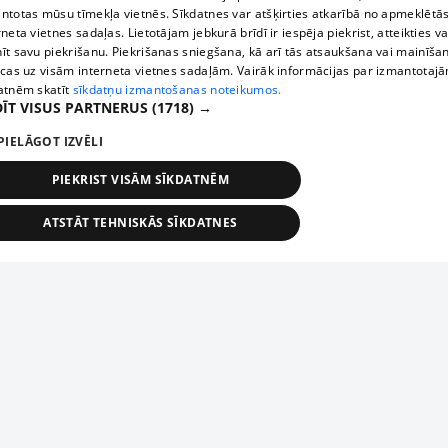
ntotas mūsu tīmekļa vietnēs. Sīkdatnes var atšķirties atkarībā no apmeklētā
rneta vietnes sadaļas. Lietotājam jebkurā brīdī ir iespēja piekrist, atteikties va
īt savu piekrišanu. Piekrišanas sniegšana, kā arī tās atsaukšana vai mainīša
ecas uz visām interneta vietnes sadaļām. Vairāk informācijas par izmantotaj
atnēm skatīt
sīkdatņu izmantošanas noteikumos.
ĪT VISUS PARTNERUS
(1718) →
PIELĀGOT IZVĒLI
PIEKRIST VISĀM SĪKDATNĒM
ATSTĀT TEHNISKĀS SĪKDATNES
TEHNISKĀS/OBLIGĀTĀS
STATISTIKAS
MĒRĶĒŠANA
FUNKCIONĀLĀS
NEKLASIFICĒTĀS
ehniskās/obligātās
Statistikas
Mērķēšana
Funkcionālās
Neklasificēt
niskās/obligātās sīkdatnes nepieciešamas, lai lietotājs varētu brīvi apmeklēt un pārlūk
Add your company