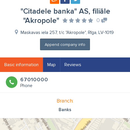
"Citadele banka" AS, filiāle
"Akropole"
0
Maskavas iela 257, t/c "Akropole", Rīga, LV-1019
Append company info
Basic information
Map
Reviews
67010000
Phone
Branch:
Banks