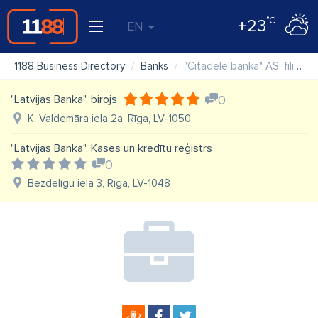
°C
+23
EN
1188 Business Directory
Banks
"Citadele banka" AS, filiāle "Akropole"
"Latvijas Banka", birojs
0
K. Valdemāra iela 2a, Rīga, LV-1050
"Latvijas Banka", Kases un kredītu reģistrs
0
Bezdelīgu iela 3, Rīga, LV-1048