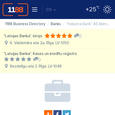
°C
+25
EN
1188 Business Directory
Banks
"Industra Bank" AS klientu apkalpošanas centrs "Jelgava"
"Latvijas Banka", birojs
0
K. Valdemāra iela 2a, Rīga, LV-1050
"Latvijas Banka", Kases un kredītu reģistrs
0
Bezdelīgu iela 3, Rīga, LV-1048