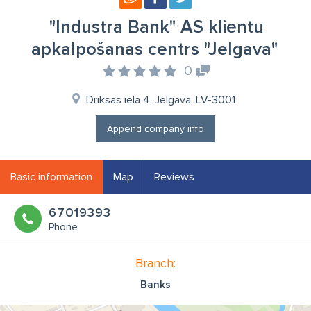
"Industra Bank" AS klientu
apkalpošanas centrs "Jelgava"
0
Driksas iela 4, Jelgava, LV-3001
Append company info
Basic information
Map
Reviews
67019393
Phone
Branch:
Banks