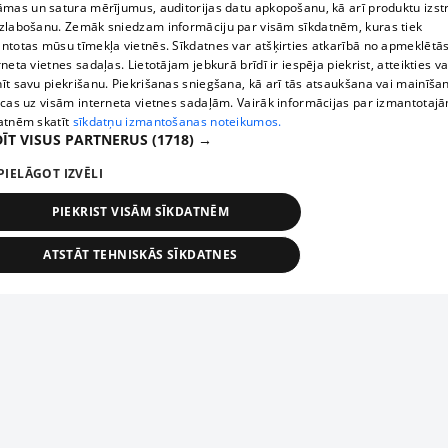
āmas un satura mērījumus, auditorijas datu apkopošanu, kā arī produktu izst
zlabošanu. Zemāk sniedzam informāciju par visām sīkdatnēm, kuras tiek
ntotas mūsu tīmekļa vietnēs. Sīkdatnes var atšķirties atkarībā no apmeklētā
rneta vietnes sadaļas. Lietotājam jebkurā brīdī ir iespēja piekrist, atteikties va
īt savu piekrišanu. Piekrišanas sniegšana, kā arī tās atsaukšana vai mainīša
ecas uz visām interneta vietnes sadaļām. Vairāk informācijas par izmantotaj
atnēm skatīt
sīkdatņu izmantošanas noteikumos.
ĪT VISUS PARTNERUS
(1718) →
PIELĀGOT IZVĒLI
PIEKRIST VISĀM SĪKDATNĒM
ATSTĀT TEHNISKĀS SĪKDATNES
TEHNISKĀS/OBLIGĀTĀS
STATISTIKAS
MĒRĶĒŠANA
FUNKCIONĀLĀS
NEKLASIFICĒTĀS
ehniskās/obligātās
Statistikas
Mērķēšana
Funkcionālās
Neklasificēt