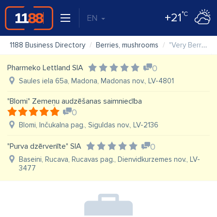
°C
+21
EN
1188 Business Directory
Berries, mushrooms
"Very Berry" SIA
Pharmeko Lettland SIA
0
Saules iela 65a, Madona, Madonas nov., LV-4801
"Blomi" Zemeņu audzēšanas saimniecība
0
Blomi, Inčukalna pag., Siguldas nov., LV-2136
"Purva dzērvenīte" SIA
0
Baseini, Rucava, Rucavas pag., Dienvidkurzemes nov., LV-
3477