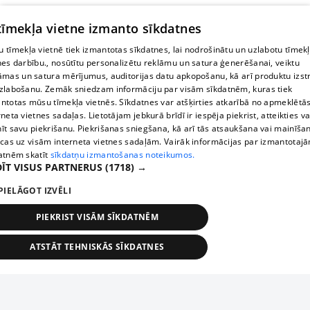
 tīmekļa vietne izmanto sīkdatnes
 tīmekļa vietnē tiek izmantotas sīkdatnes, lai nodrošinātu un uzlabotu tīmek
nes darbību., nosūtītu personalizētu reklāmu un satura ģenerēšanai, veiktu
āmas un satura mērījumus, auditorijas datu apkopošanu, kā arī produktu izst
zlabošanu. Zemāk sniedzam informāciju par visām sīkdatnēm, kuras tiek
ntotas mūsu tīmekļa vietnēs. Sīkdatnes var atšķirties atkarībā no apmeklētā
rneta vietnes sadaļas. Lietotājam jebkurā brīdī ir iespēja piekrist, atteikties va
īt savu piekrišanu. Piekrišanas sniegšana, kā arī tās atsaukšana vai mainīša
ecas uz visām interneta vietnes sadaļām. Vairāk informācijas par izmantotaj
atnēm skatīt
sīkdatņu izmantošanas noteikumos.
ĪT VISUS PARTNERUS
(1718) →
PIELĀGOT IZVĒLI
PIEKRIST VISĀM SĪKDATNĒM
ATSTĀT TEHNISKĀS SĪKDATNES
TEHNISKĀS/OBLIGĀTĀS
STATISTIKAS
MĒRĶĒŠANA