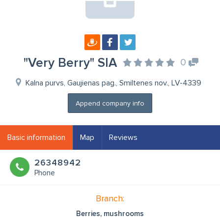
"Very Berry" SIA
0
Kalna purvs, Gaujienas pag., Smiltenes nov., LV-4339
Append company info
Basic information
Map
Reviews
26348942
Phone
Branch:
Berries, mushrooms