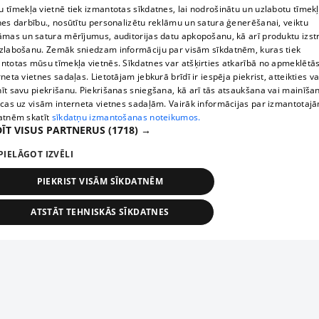
 tīmekļa vietnē tiek izmantotas sīkdatnes, lai nodrošinātu un uzlabotu tīmek
nes darbību., nosūtītu personalizētu reklāmu un satura ģenerēšanai, veiktu
āmas un satura mērījumus, auditorijas datu apkopošanu, kā arī produktu izst
zlabošanu. Zemāk sniedzam informāciju par visām sīkdatnēm, kuras tiek
ntotas mūsu tīmekļa vietnēs. Sīkdatnes var atšķirties atkarībā no apmeklētā
rneta vietnes sadaļas. Lietotājam jebkurā brīdī ir iespēja piekrist, atteikties va
īt savu piekrišanu. Piekrišanas sniegšana, kā arī tās atsaukšana vai mainīša
ecas uz visām interneta vietnes sadaļām. Vairāk informācijas par izmantotaj
atnēm skatīt
sīkdatņu izmantošanas noteikumos.
ĪT VISUS PARTNERUS
(1718) →
PIELĀGOT IZVĒLI
PIEKRIST VISĀM SĪKDATNĒM
ATSTĀT TEHNISKĀS SĪKDATNES
TEHNISKĀS/OBLIGĀTĀS
STATISTIKAS
MĒRĶĒŠANA
FUNKCIONĀLĀS
NEKLASIFICĒTĀS