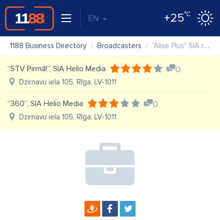
°C
+25
EN
1188 Business Directory
Broadcasters
"Alise Plus" SIA radiokompānija
“STV Pirmā!”, SIA Helio Media
0
Dzirnavu iela 105, Rīga, LV-1011
“360”, SIA Helio Media
0
Dzirnavu iela 105, Rīga, LV-1011