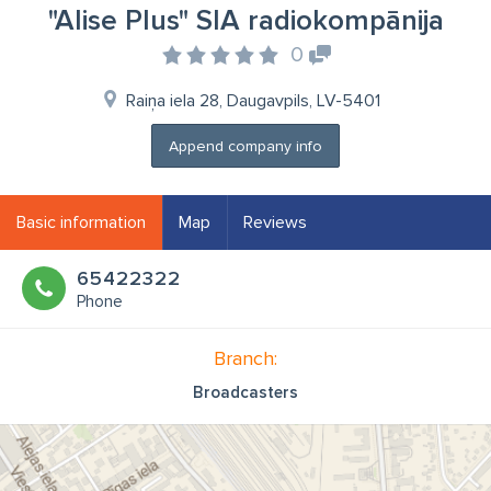
"Alise Plus" SIA radiokompānija
0
Raiņa iela 28, Daugavpils, LV-5401
Append company info
Basic information
Map
Reviews
65422322
Phone
Branch:
Broadcasters