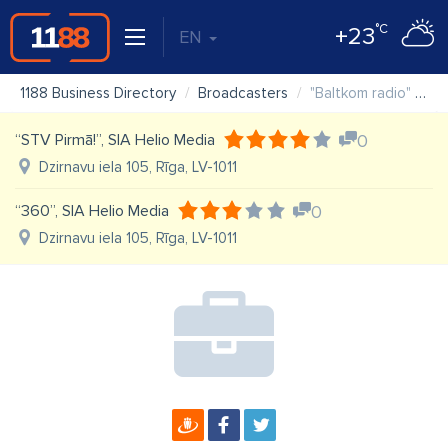
°C
+23
EN
1188 Business Directory
Broadcasters
"Baltkom radio" SIA
“STV Pirmā!”, SIA Helio Media
0
Dzirnavu iela 105, Rīga, LV-1011
“360”, SIA Helio Media
0
Dzirnavu iela 105, Rīga, LV-1011