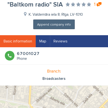
"Baltkom radio" SIA
1
K. Valdemāra iela 8, Rīga, LV-1010
Append company info
Basic information
Map
Reviews
67001027
Phone
Branch:
Broadcasters