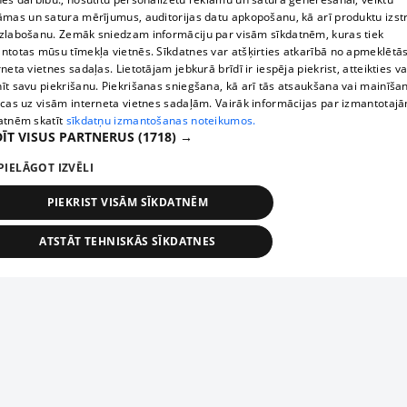
āmas un satura mērījumus, auditorijas datu apkopošanu, kā arī produktu izst
zlabošanu. Zemāk sniedzam informāciju par visām sīkdatnēm, kuras tiek
ntotas mūsu tīmekļa vietnēs. Sīkdatnes var atšķirties atkarībā no apmeklētā
rneta vietnes sadaļas. Lietotājam jebkurā brīdī ir iespēja piekrist, atteikties va
īt savu piekrišanu. Piekrišanas sniegšana, kā arī tās atsaukšana vai mainīša
ecas uz visām interneta vietnes sadaļām. Vairāk informācijas par izmantotaj
atnēm skatīt
sīkdatņu izmantošanas noteikumos.
ĪT VISUS PARTNERUS
(1718) →
PIELĀGOT IZVĒLI
PIEKRIST VISĀM SĪKDATNĒM
ATSTĀT TEHNISKĀS SĪKDATNES
TEHNISKĀS/OBLIGĀTĀS
STATISTIKAS
MĒRĶĒŠANA
FUNKCIONĀLĀS
NEKLASIFICĒTĀS
ehniskās/obligātās
Statistikas
Mērķēšana
Funkcionālās
Neklasificēt