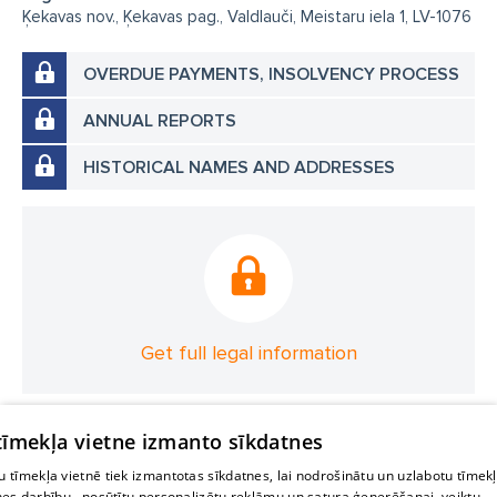
Ķekavas nov., Ķekavas pag., Valdlauči, Meistaru iela 1, LV-1076
OVERDUE PAYMENTS, INSOLVENCY PROCESS
ANNUAL REPORTS
HISTORICAL NAMES AND ADDRESSES
Get full legal information
 tīmekļa vietne izmanto sīkdatnes
 tīmekļa vietnē tiek izmantotas sīkdatnes, lai nodrošinātu un uzlabotu tīmek
nes darbību., nosūtītu personalizētu reklāmu un satura ģenerēšanai, veiktu