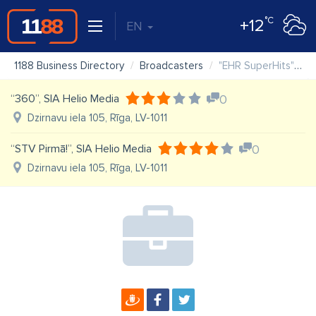
°C
+12
EN
1188 Business Directory
Broadcasters
"EHR SuperHits" radio
“360”, SIA Helio Media
0
Dzirnavu iela 105, Rīga, LV-1011
“STV Pirmā!”, SIA Helio Media
0
Dzirnavu iela 105, Rīga, LV-1011