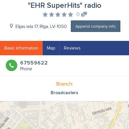
"EHR SuperHits" radio
0
Elijas iela 17, Rīga, LV-1050
Append company info
Basic information
Map
Reviews
67559622
Phone
Branch:
Broadcasters