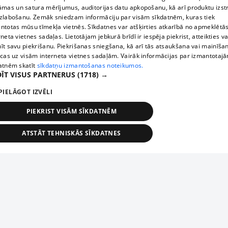
āmas un satura mērījumus, auditorijas datu apkopošanu, kā arī produktu izst
zlabošanu. Zemāk sniedzam informāciju par visām sīkdatnēm, kuras tiek
ntotas mūsu tīmekļa vietnēs. Sīkdatnes var atšķirties atkarībā no apmeklētā
rneta vietnes sadaļas. Lietotājam jebkurā brīdī ir iespēja piekrist, atteikties va
īt savu piekrišanu. Piekrišanas sniegšana, kā arī tās atsaukšana vai mainīša
ecas uz visām interneta vietnes sadaļām. Vairāk informācijas par izmantotaj
atnēm skatīt
sīkdatņu izmantošanas noteikumos.
ĪT VISUS PARTNERUS
(1718) →
PIELĀGOT IZVĒLI
PIEKRIST VISĀM SĪKDATNĒM
ATSTĀT TEHNISKĀS SĪKDATNES
TEHNISKĀS/OBLIGĀTĀS
STATISTIKAS
MĒRĶĒŠANA
FUNKCIONĀLĀS
NEKLASIFICĒTĀS
ehniskās/obligātās
Statistikas
Mērķēšana
Funkcionālās
Neklasificēt