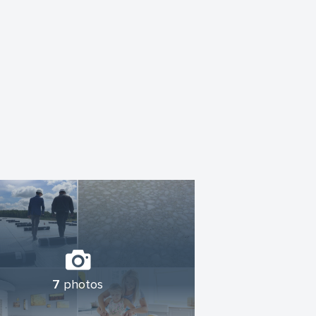
lājumus JUNO, kā arī Itālijas ražotāja FILA
rklājumus.
7
photos