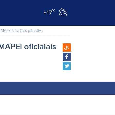
°C
+17
APEI oficiālais pārstāvis
APEI oficiālais