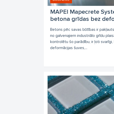
MAPEI Mapecrete Syste
betona grīdas bez def
Betons pēc savas būtības ir pakļauts
no galvenajiem industriālo grīdu plai
kontrolētu šo parādību, ir ļoti svarīgi,
deformācijas šuves,...