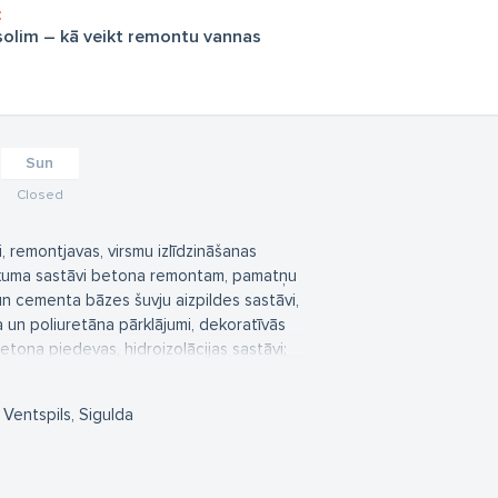
 solim – kā veikt remontu vannas
Sun
Closed
, remontjavas, virsmu izlīdzināšanas
zrukuma sastāvi betona remontam, pamatņu
n cementa bāzes šuvju aizpildes sastāvi,
da un poliuretāna pārklājumi, dekoratīvās
tona piedevas, hidroizolācijas sastāvi;
eida hidroizolācijas materiāli, uzkausējamā
 Ventspils, Sigulda
ā, augstākās kvalitātes materiālus gan
roga hidrotehnisko būvju būvniecībā
 SISTĒMAS ir pasaulē pazīstamās
.A., kā arī POLYGLASS S.p.A.