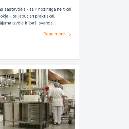
s sastāvdaļa - tā ir nozīmīga ne tikai
kļa - tai jābūt arī praktiskai.
uma izvēle ir īpaši svarīga,...
Read more