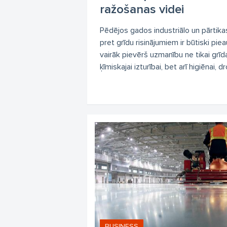
ražošanas videi
Pēdējos gados industriālo un pārtika
pret grīdu risinājumiem ir būtiski p
vairāk pievērš uzmanību ne tikai grī
ķīmiskajai izturībai, bet arī higiēnai, dro
BUSINESS