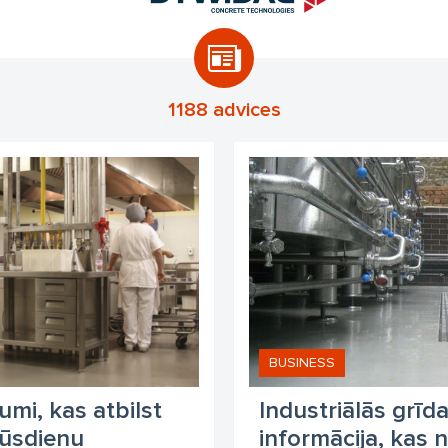
1188 advices
BUSINESS
jumi, kas atbilst
Industriālās grīd
ūsdienu
informācija, kas 