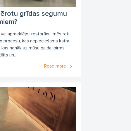
emērotu grīdas segumu
miem?
ā vai apmeklējot restorānu, mēs reti
o procesu, kas nepieciešams katra
, kas nonāk uz mūsu galda, pirms
dāts un...
Read more