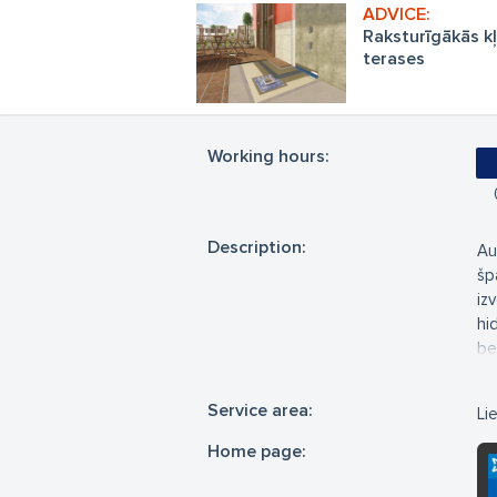
Raksturīgākās kļ
terases
Working hours:
Description:
Au
šp
iz
hi
be
be
hi
Service area:
Li
Pr
pr
Home page:
ne
bū