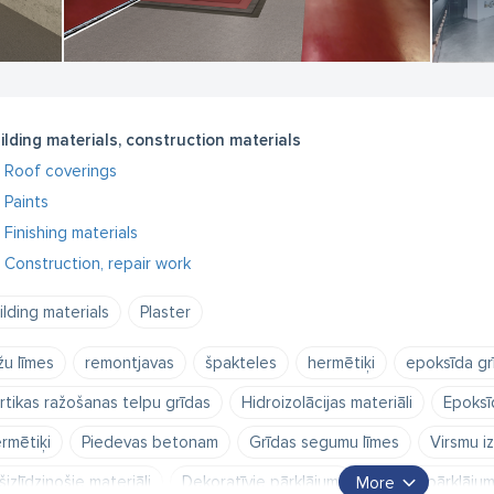
ilding materials, construction materials
Roof coverings
Paints
Finishing materials
Construction, repair work
ilding materials
Plaster
īžu līmes
remontjavas
špakteles
hermētiķi
epoksīda gr
rtikas ražošanas telpu grīdas
Hidroizolācijas materiāli
Epoksī
rmētiķi
Piedevas betonam
Grīdas segumu līmes
Virsmu iz
šizlīdzinošie materiāli
Dekoratīvie pārklājumi
Aizsargpārklājum
More