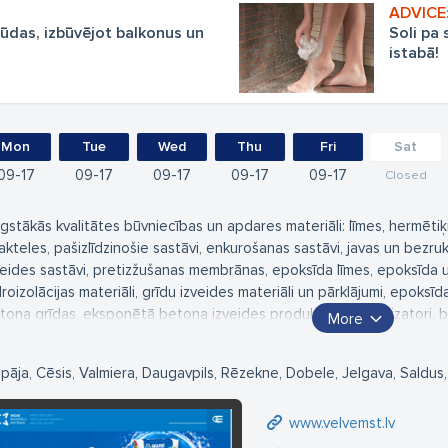
ūdas, izbūvējot balkonus un
Soli pa
istabā!
Mon
Tue
Wed
Thu
Fri
Sat
09
17
09
17
09
17
09
17
09
17
Closed
gstākās kvalitātes būvniecības un apdares materiāli: līmes, hermētiķi
akteles, pašizlīdzinošie sastāvi, enkurošanas sastāvi, javas un be
veides sastāvi, pretizžušanas membrānas, epoksīda līmes, epoksīda u
droizolācijas materiāli, grīdu izveides materiāli un pārklājumi, epoksī
tona grīdas, eksponētā betona izveides produkti, hidrofobizatori, be
More
tona krāsošanas un aizsardzības sastāvi; mūru injekciju sastāvi, ruļļv
droizolācija un pašlīmējošā hidroizolācija, jumtiem, pamatiem u.tml.
epāja, Cēsis, Valmiera, Daugavpils, Rēzekne, Dobele, Jelgava, Saldus,
ofesionāli produkti ikvienam! SIA VELVE MATERIĀLU SISTĒMAS piedāv
ivātpersonu, gan profesionālu būvnieku vajadzībām, kā arī valsts mē
www.velvemst.lv
pieciešamos būvmateriālus. Kopš 1999. gada SIA VELVE MATERIĀLU
vniecības sauso maisījumu un būvķīmijas ražotājkompānijas MAPEI S.p