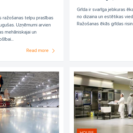
Grīda ir svarīga jebkuras ēka
no dizaina un estētikas viedo
s ražošanas telpu prasības
Ražošanas ēkās grīdas risināj
ieaugušas. Uzņēmumi arvien
das mehāniskajai un
šībai...
Read more
HOUSE