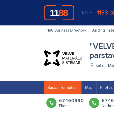
1188 p
EN
1188 Business Directory
Building mate
"VELVE
pārstā
Kalniņi, M
Basic information
Map
Photos
67460990
674
Phone
Nolikta