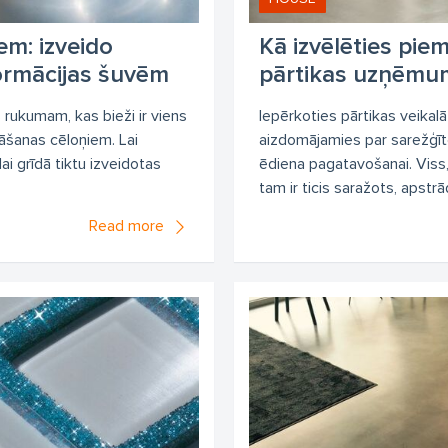
m: izveido
Kā izvēlēties pi
ormācijas šuvēm
pārtikas uzņēmu
 rukumam, kas bieži ir viens
Iepērkoties pārtikas veikal
sāšanas cēloņiem. Lai
aizdomājamies par sarežģīt
 lai grīdā tiktu izveidotas
ēdiena pagatavošanai. Viss
tam ir ticis saražots, apstrā
Read more