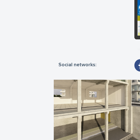
hid
Pi
So
Social networks: