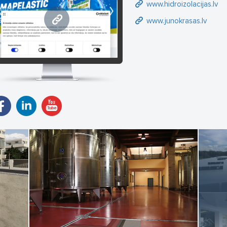
www.hidroizolacijas.lv
roizolācijas materiālu oficiālais pārstāvis Latvijā.
www.velvemst.lv
www.junokrasas.lv
edāvājam arī Spānijā ražotas augstas kvalitātes krāsas un aizsargpārk
lutions virsmu tīrīšanas līdzekļus, akmens un citu materiālu aizsargpā