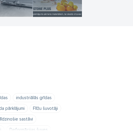
īdas
industriālās grīdas
da pārklājumi
Flīžu šuvotāji
līdzinošie sastāvi
i
Deformācijas šuves