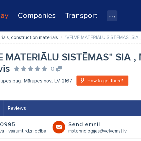
lay
Companies
Transport
rials, construction materials
"VELVE MATERIĀLU SISTĒMAS" SIA , M
 MATERIĀLU SISTĒMAS" SIA , M
vis
0
ārupes pag., Mārupes nov., LV-2167
How to get there?
Reviews
60995
Send email
va - vairumtirdzniecība
mstehnologijas@velvemst.lv