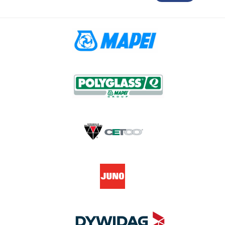
tona remonta materiāli
Grīdu remontmateriāli
Sanācijas mater
eni atgrūdoši pārklājumi
Gruntēšanas sastāvi
Injekciju sastāv