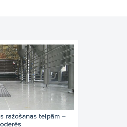
as ražošanas telpām –
noderēs