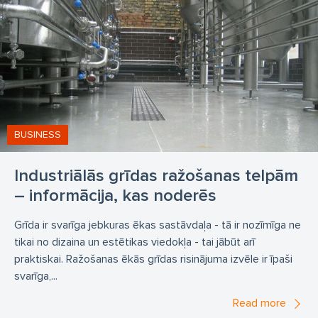
BUSINESS
Industriālās grīdas ražošanas telpām
– informācija, kas noderēs
Grīda ir svarīga jebkuras ēkas sastāvdaļa - tā ir nozīmīga ne
tikai no dizaina un estētikas viedokļa - tai jābūt arī
praktiskai. Ražošanas ēkās grīdas risinājuma izvēle ir īpaši
svarīga,...
Read more