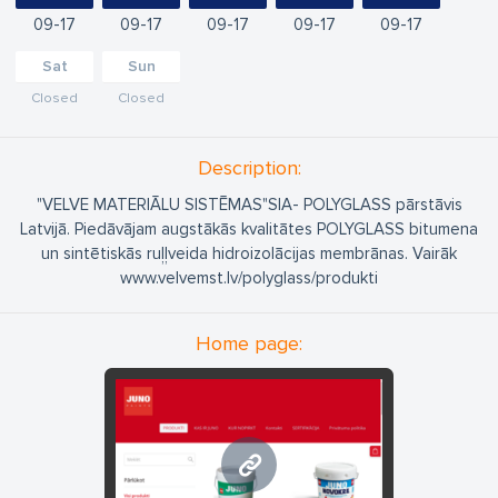
09
17
09
17
09
17
09
17
09
17
Sat
Sun
Closed
Closed
Description:
"VELVE MATERIĀLU SISTĒMAS"SIA- POLYGLASS pārstāvis
Latvijā. Piedāvājam augstākās kvalitātes POLYGLASS bitumena
un sintētiskās ruļļveida hidroizolācijas membrānas. Vairāk
www.velvemst.lv/polyglass/produkti
Home page:
www.junokrasas.lv