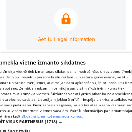
Get full legal information
 tīmekļa vietne izmanto sīkdatnes
 tīmekļa vietnē tiek izmantotas sīkdatnes, lai nodrošinātu un uzlabotu tīmek
nes darbību., nosūtītu personalizētu reklāmu un satura ģenerēšanai, veiktu
āmas un satura mērījumus, auditorijas datu apkopošanu, kā arī produktu izst
zlabošanu. Zemāk sniedzam informāciju par visām sīkdatnēm, kuras tiek
ntotas mūsu tīmekļa vietnēs. Sīkdatnes var atšķirties atkarībā no apmeklētā
rneta vietnes sadaļas. Lietotājam jebkurā brīdī ir iespēja piekrist, atteikties va
īt savu piekrišanu. Piekrišanas sniegšana, kā arī tās atsaukšana vai mainīša
ecas uz visām interneta vietnes sadaļām. Vairāk informācijas par izmantotaj
atnēm skatīt
sīkdatņu izmantošanas noteikumos.
ĪT VISUS PARTNERUS
(1718) →
PIELĀGOT IZVĒLI