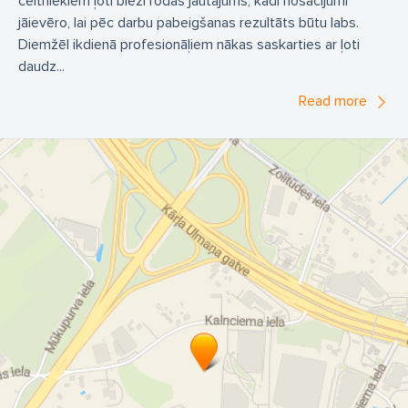
celtniekiem ļoti bieži rodas jautājums, kādi nosacījumi
jāievēro, lai pēc darbu pabeigšanas rezultāts būtu labs.
Diemžēl ikdienā profesionāļiem nākas saskarties ar ļoti
daudz...
Read more