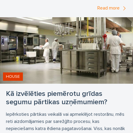
Read more
HOUSE
Kā izvēlēties piemērotu grīdas
segumu pārtikas uzņēmumiem?
Iepērkoties pārtikas veikalā vai apmeklējot restorānu, mēs
reti aizdomājamies par sarežģīto procesu, kas
nepieciešams katra ēdiena pagatavošanai. Viss, kas nonāk