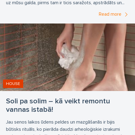
uz mūsu galda, pirms tam ir ticis saražots, apstrādāts un...
Read more
HOUSE
Soli pa solim – kā veikt remontu
vannas istabā!
Jau senos laikos ūdens peldes un mazgāšanās ir bijis
būtisks rituāls, ko pierāda daudzi arheoloģiskie izrakumi