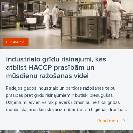
BUSINESS
Industriālo grīdu risinājumi, kas
atbilst HACCP prasībām un
mūsdienu ražošanas videi
Pēdējos gados industriālo un pārtikas ražošanas telpu
prasības pret grīdu risinājumiem ir būtiski pieaugušas.
Uzņēmumi arvien vairāk pievērš uzmanību ne tikai grīdas
mehāniskajai un ķīmiskajai izturībai, bet arī higiēnai, drošībai...
Read more