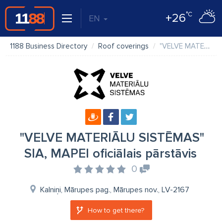
°C
+26
EN
1188 Business Directory
Roof coverings
"VELVE MATERIĀLU SISTĒMAS" SIA, MAPEI oficiālais pārstāvis
"VELVE MATERIĀLU SISTĒMAS"
SIA, MAPEI oficiālais pārstāvis
0
Kalniņi, Mārupes pag., Mārupes nov., LV-2167
How to get there?