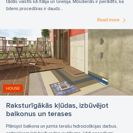
tādās valstīs kā Itālija un Grieķija. Mūsdienās ir pierādīts, ka
ūdens procedūras ir daudz...
Read more
HOUSE
Raksturīgākās kļūdas, izbūvējot
balkonus un terases
Plānojot balkona un jumta terašu hidroizolācijas darbus,