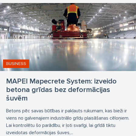
BUSINESS
MAPEI Mapecrete System: izveido
betona grīdas bez deformācijas
šuvēm
Betons pēc savas būtības ir pakļauts rukumam, kas bieži ir
viens no galvenajiem industriālo grīdu plaisāšanas cēloņiem.
Lai kontrolētu šo parādību, ir ļoti svarīgi, lai grīdā tiktu
izveidotas deformācijas šuves,...