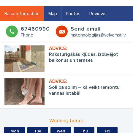
Basic information
Map
Photos
Reviews
67460990
Send email
Phone
mstehnologijas@velvemst.lv
Raksturīgākās kļūdas, izbūvējot
balkonus un terases
Soli pa solim – kā veikt remontu
vannas istabā!
Working hours:
Mon
Tue
Wed
Thu
Fri