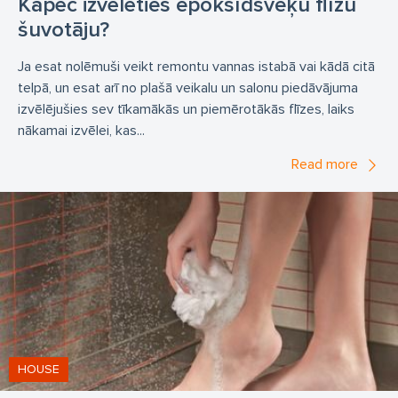
Kāpēc izvēlēties epoksīdsveķu flīžu
šuvotāju?
Ja esat nolēmuši veikt remontu vannas istabā vai kādā citā
telpā, un esat arī no plašā veikalu un salonu piedāvājuma
izvēlējušies sev tīkamākās un piemērotākās flīzes, laiks
nākamai izvēlei, kas...
Read more
HOUSE