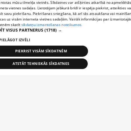
ntotas mūsu tīmekļa vietnēs. Sīkdatnes var atšķirties atkarībā no apmeklētā
rneta vietnes sadaļas. Lietotājam jebkurā brīdī ir iespēja piekrist, atteikties va
īt savu piekrišanu. Piekrišanas sniegšana, kā arī tās atsaukšana vai mainīša
ecas uz visām interneta vietnes sadaļām. Vairāk informācijas par izmantotaj
atnēm skatīt
sīkdatņu izmantošanas noteikumos.
ĪT VISUS PARTNERUS
(1718) →
PIELĀGOT IZVĒLI
PIEKRIST VISĀM SĪKDATNĒM
ATSTĀT TEHNISKĀS SĪKDATNES
TEHNISKĀS/OBLIGĀTĀS
STATISTIKAS
MĒRĶĒŠANA
FUNKCIONĀLĀS
NEKLASIFICĒTĀS
ehniskās/obligātās
Statistikas
Mērķēšana
Funkcionālās
Neklasificēt
niskās/obligātās sīkdatnes nepieciešamas, lai lietotājs varētu brīvi apmeklēt un pārlūk
Add your company
ekļa vietni un izmantot tās piedāvātās iespējas. Bez šīm sīkdatnēm tīmekļa vietne neva