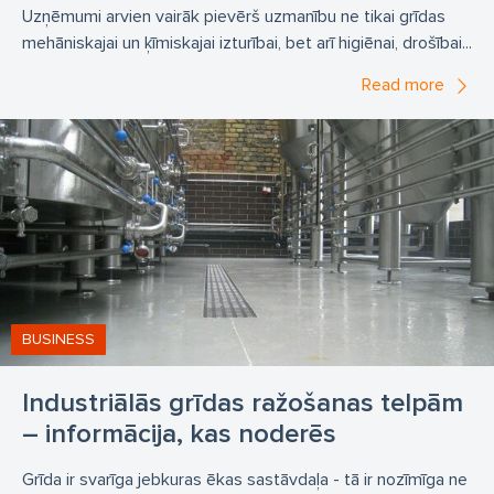
Uzņēmumi arvien vairāk pievērš uzmanību ne tikai grīdas
mehāniskajai un ķīmiskajai izturībai, bet arī higiēnai, drošībai...
Read more
BUSINESS
Industriālās grīdas ražošanas telpām
– informācija, kas noderēs
Grīda ir svarīga jebkuras ēkas sastāvdaļa - tā ir nozīmīga ne