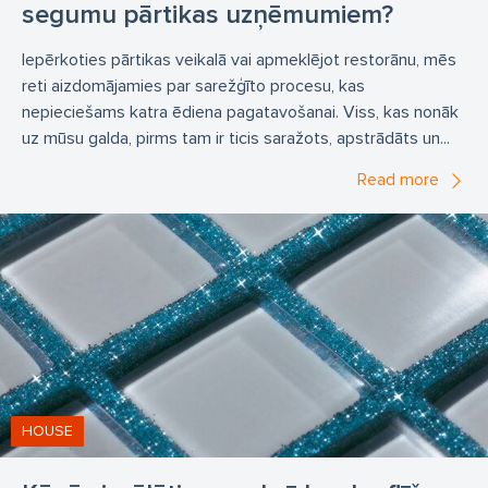
segumu pārtikas uzņēmumiem?
Iepērkoties pārtikas veikalā vai apmeklējot restorānu, mēs
reti aizdomājamies par sarežģīto procesu, kas
nepieciešams katra ēdiena pagatavošanai. Viss, kas nonāk
uz mūsu galda, pirms tam ir ticis saražots, apstrādāts un...
Read more
HOUSE