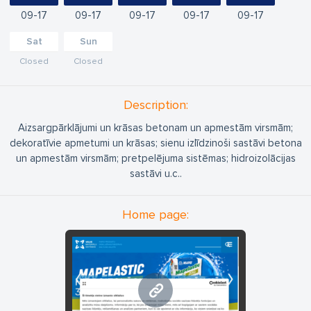
09
17
09
17
09
17
09
17
09
17
Sat
Sun
Closed
Closed
Description:
Aizsargpārklājumi un krāsas betonam un apmestām virsmām;
dekoratīvie apmetumi un krāsas; sienu izlīdzinoši sastāvi betona
un apmestām virsmām; pretpelējuma sistēmas; hidroizolācijas
sastāvi u.c..
Home page:
www.velvemst.lv