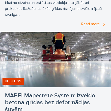
tikai no dizaina un estētikas viedokļa - tai jābūt arī
praktiskai. Ražošanas ēkās grīdas risinājuma izvēle ir īpaši
svarīga,...
Read more
BUSINESS
MAPEI Mapecrete System: izveido
betona grīdas bez deformācijas
šuvēm