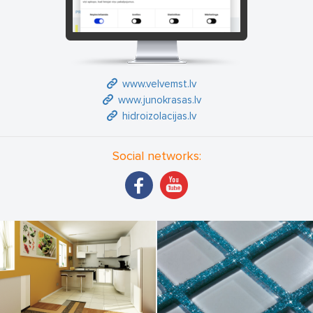
www.velvemst.lv
www.junokrasas.lv
hidroizolacijas.lv
Social networks: