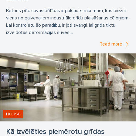
Betons pēc savas būtības ir pakļauts rukumam, kas bieži ir
viens no galvenajiem industriālo grīdu plaisāšanas cēloņiem.
Lai kontrolētu šo parādību, ir ļoti svarīgi, lai grīdā tiktu
izveidotas deformācijas šuves,...
Read more
HOUSE
Kā izvēlēties piemērotu grīdas