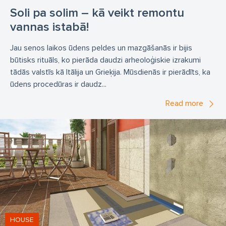
Soli pa solim – kā veikt remontu
vannas istabā!
Jau senos laikos ūdens peldes un mazgāšanās ir bijis
būtisks rituāls, ko pierāda daudzi arheoloģiskie izrakumi
tādās valstīs kā Itālija un Grieķija. Mūsdienās ir pierādīts, ka
ūdens procedūras ir daudz...
Read more
HOUSE