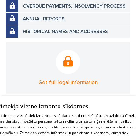
OVERDUE PAYMENTS, INSOLVENCY PROCESS
ANNUAL REPORTS
HISTORICAL NAMES AND ADDRESSES
Get full legal information
 tīmekļa vietne izmanto sīkdatnes
 tīmekļa vietnē tiek izmantotas sīkdatnes, lai nodrošinātu un uzlabotu tīmek
nes darbību., nosūtītu personalizētu reklāmu un satura ģenerēšanai, veiktu
āmas un satura mērījumus, auditorijas datu apkopošanu, kā arī produktu izst
zlabošanu. Zemāk sniedzam informāciju par visām sīkdatnēm, kuras tiek