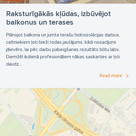
Raksturīgākās kļūdas, izbūvējot
balkonus un terases
Plānojot balkona un jumta terašu hidroizolācijas darbus,
celtniekiem ļoti bieži rodas jautājums, kādi nosacījumi
jāievēro, lai pēc darbu pabeigšanas rezultāts būtu labs.
Diemžēl ikdienā profesionāļiem nākas saskarties ar ļoti
daudz...
Read more