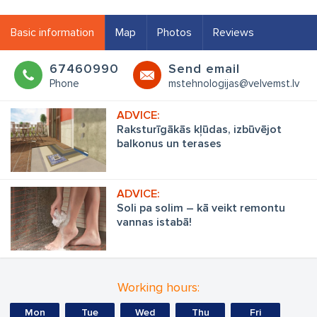
Basic information
Map
Photos
Reviews
67460990
Send email
Phone
mstehnologijas@velvemst.lv
Raksturīgākās kļūdas, izbūvējot
balkonus un terases
Soli pa solim – kā veikt remontu
vannas istabā!
Working hours:
Mon
Tue
Wed
Thu
Fri