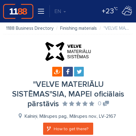
°C
+23
EN
1188 Business Directory
Finishing materials
"VELVE MATERIĀLU SISTĒMAS"SIA, MAPEI oficiālais pārstāvis
"VELVE MATERIĀLU
SISTĒMAS"SIA, MAPEI oficiālais
pārstāvis
0
Kalniņi, Mārupes pag., Mārupes nov., LV-2167
How to get there?