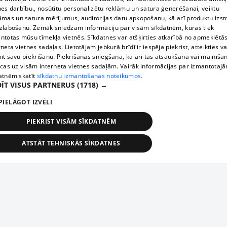
nes darbību., nosūtītu personalizētu reklāmu un satura ģenerēšanai, veiktu
āmas un satura mērījumus, auditorijas datu apkopošanu, kā arī produktu izst
zlabošanu. Zemāk sniedzam informāciju par visām sīkdatnēm, kuras tiek
ntotas mūsu tīmekļa vietnēs. Sīkdatnes var atšķirties atkarībā no apmeklētā
rneta vietnes sadaļas. Lietotājam jebkurā brīdī ir iespēja piekrist, atteikties va
īt savu piekrišanu. Piekrišanas sniegšana, kā arī tās atsaukšana vai mainīša
ecas uz visām interneta vietnes sadaļām. Vairāk informācijas par izmantotaj
atnēm skatīt
sīkdatņu izmantošanas noteikumos.
ĪT VISUS PARTNERUS
(1718) →
PIELĀGOT IZVĒLI
PIEKRIST VISĀM SĪKDATNĒM
ATSTĀT TEHNISKĀS SĪKDATNES
TEHNISKĀS/OBLIGĀTĀS
STATISTIKAS
MĒRĶĒŠANA
FUNKCIONĀLĀS
NEKLASIFICĒTĀS