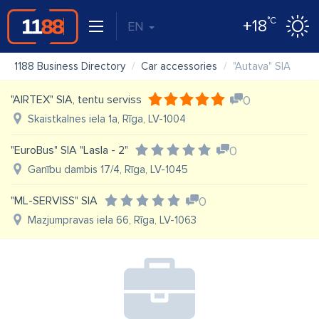
°C
+18
EN
1188 Business Directory
Car accessories
"Autava" SIA
"AIRTEX" SIA, tentu serviss
0
Skaistkalnes iela 1a, Rīga, LV-1004
"EuroBus" SIA "Lasla - 2"
0
Ganību dambis 17/4, Rīga, LV-1045
"ML-SERVISS" SIA
0
Mazjumpravas iela 66, Rīga, LV-1063