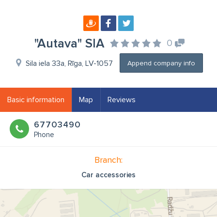
"Autava" SIA
0
Sila iela 33a, Rīga, LV-1057
Append company info
Basic information
Map
Reviews
67703490
Phone
Branch:
Car accessories