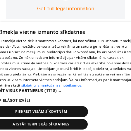
Get full legal information
 tīmekļa vietne izmanto sīkdatnes
 tīmekļa vietnē tiek izmantotas sīkdatnes, lai nodrošinātu un uzlabotu tīmek
nes darbību., nosūtītu personalizētu reklāmu un satura ģenerēšanai, veiktu
āmas un satura mērījumus, auditorijas datu apkopošanu, kā arī produktu izst
zlabošanu. Zemāk sniedzam informāciju par visām sīkdatnēm, kuras tiek
ntotas mūsu tīmekļa vietnēs. Sīkdatnes var atšķirties atkarībā no apmeklētā
rneta vietnes sadaļas. Lietotājam jebkurā brīdī ir iespēja piekrist, atteikties va
īt savu piekrišanu. Piekrišanas sniegšana, kā arī tās atsaukšana vai mainīša
ecas uz visām interneta vietnes sadaļām. Vairāk informācijas par izmantotaj
atnēm skatīt
sīkdatņu izmantošanas noteikumos.
ĪT VISUS PARTNERUS
(1718) →
PIELĀGOT IZVĒLI
PIEKRIST VISĀM SĪKDATNĒM
ATSTĀT TEHNISKĀS SĪKDATNES