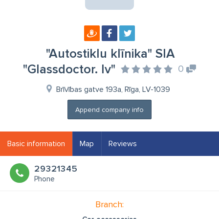
"Autostiklu klīnika" SIA
"Glassdoctor. lv"
0
Brīvības gatve 193a, Rīga, LV-1039
Append company info
Basic information
Map
Reviews
29321345
Phone
Branch: