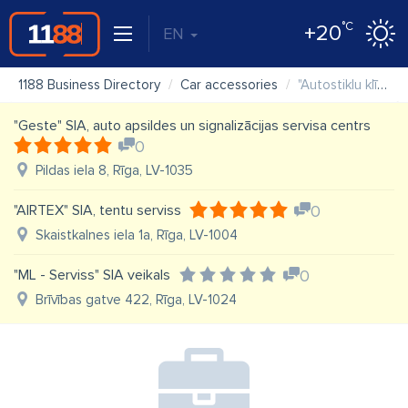
°C
+20
EN
1188 Business Directory
Car accessories
"Autostiklu klīnika" SIA "Glassdoctor. lv"
"Geste" SIA, auto apsildes un signalizācijas servisa centrs
0
Pildas iela 8, Rīga, LV-1035
"AIRTEX" SIA, tentu serviss
0
Skaistkalnes iela 1a, Rīga, LV-1004
"ML - Serviss" SIA veikals
0
Brīvības gatve 422, Rīga, LV-1024