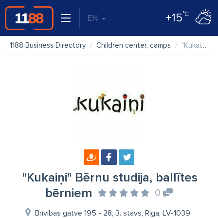
°C
+15
EN
1188 Business Directory
Children center, camps
"Kukaiņi" Bērnu studija, ballītes bērniem
"Kukaiņi" Bērnu studija, ballītes
bērniem
0
Brīvības gatve 195 - 28, 3. stāvs, Rīga, LV-1039