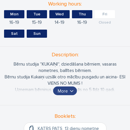
Working hours:
Mon
Tue
Wed
Thu
Fri
16
19
15
19
14
19
16
19
Closed
Sat
Sun
Description:
Bērnu studija ''KUKAIŅI'', dziedāšana bērniem, vasaras
nometnes, ballītes bērniem.
Bērnu studija Kukaiņi uzsāk otro mācību pusgadu un aicina- ESI
VIENS NO MUMS !
Uzņemam bērniņus vecuma grupās no 5 līdz 10 gadi.
More
Info www.kukaini.lv
Bērnu studija Kukaiņi kā maza , radoša mūzikas skola!
Bērni pilnveidojas vispusīgi, gan muzikāli radoši - skatuves
pieredzē, gan dziedāt prasmē, gan deju kustībās, gan runas
Booklets:
mākslā, gan apgūst mūzikas ābeci un brīvu improvizāciju.
Katrā bērnā ir muzikalitāte, tā atveras katram individuāli.
KATRS PATS_13 dienu nometne