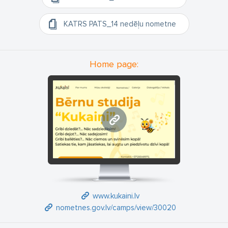
Bērnu studija KUKAIŅI katru gadu jūnijā organizē dzīvespriecīgās
vasaras dienas nometnes bērniem
KATRS PATS_14 nedēļu nometne
vecumā no 6 līdz 13 gadiem.
Bērni, tas ir prieks, bērni iedvesmo piedzīvot mirkļus piepildītus
Nometnes moto ir KATRS PATS, jo katrs pats mēs nākam ar savu
Home page:
iedvesmu, lai kopā radītu mirkļus, kuri mums pašiem patīk.
Liela laime mazos mirkļos - Radoša, muzikāla ar piedzīvojuma
garšu.
Dienas pirmo pusi pavadām Kukaiņu studijā dziedot, dejojot,
www.kukaini.lv
teātri spēlējot, radošajā mākslā, pētniecisko un intelektuālo
spēļu mirklī ar CITA RĪGA piedāvājumu klātienē (nodarbības vada
deju sk., runas mākslas sk., Mākslas skolas mākslas sk.), bet
dienas otro pusi pavadām izbraukumos - apmeklējot gan
Andžeja Grauda bungu skolas bungu nodarbības, gan CITA RĪGA
eksperimentālās un izglītojošās spēles, gan Pierīgas zirgu
izjādēs, izbraucienos ar vilcienu uz Vecāķu jūras pludmali, gan
www.kukaini.lv
Baseina apmeklējumā Ādažu sporta centrā, trenera vadībā,
nometnes.gov.lv/camps/view/30020
pārgājienos un piknikos, organizējam bērnu laivu treniņ
nodarbību Juglas ezerā Juglas krastā.