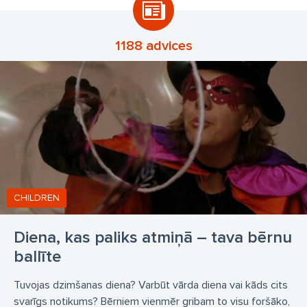
dzimšanas dienu ballīšu organizēšana
pasākumu organizēšana
runas māksla
1188 advices
vasarasnometnes
nometnesberniem
nometnes Rīgā
bernu nometnes
Baiba Jankovska
Ilona Dzērve
Melānija Linda Graumane
Anastasija Rekuta-Džordževiča
CHILDREN
Diena, kas paliks atmiņā – tava bērnu
ballīte
Tuvojas dzimšanas diena? Varbūt vārda diena vai kāds cits
svarīgs notikums? Bērniem vienmēr gribam to visu foršāko,