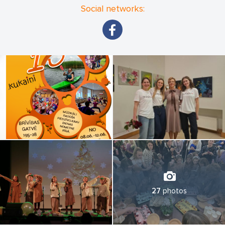
Abās nedēļās plānojam ekskursijas dienu izbraukumu ārpus
Social networks:
Rīgas.
Šogad tas būs uz Gogel mogel saldējuma ražotni ar saldējuma
degustāciju un Silmaču ziepju ražotnes apmeklējumu.
KATRU DIENU PRIECĪGĀKAIS NOTIKUMS IR SALDĒJUMS.
27
photos