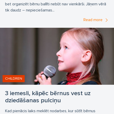
bet organizēt bērnu ballīti nebūt nav vienkārši. Jāņem vērā
tik daudz – nepieciešamas...
Read more
CHILDREN
3 iemesli, kāpēc bērnus vest uz
dziedāšanas pulciņu
Kad pienācis laiks meklēt nodarbes, kur sūtīt bērnus