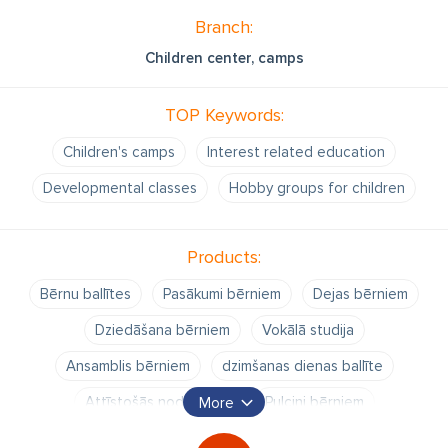
Branch:
Children center, camps
TOP Keywords:
Children's camps
Interest related education
Developmental classes
Hobby groups for children
Products:
Bērnu ballītes
Pasākumi bērniem
Dejas bērniem
Dziedāšana bērniem
Vokālā studija
Ansamblis bērniem
dzimšanas dienas ballīte
Attīstošās nodarbības
Pulciņi bērniem
More
bērnu ballīšu organizēšana