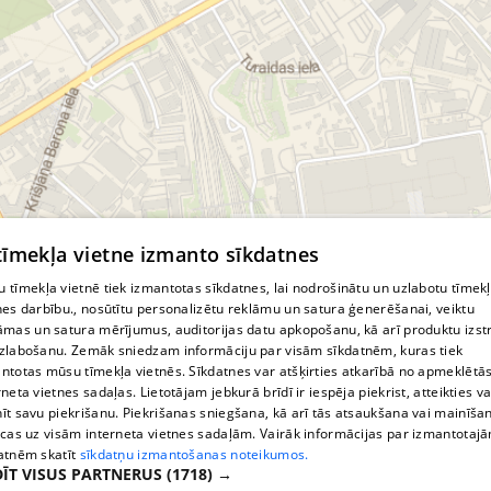
© MapTiler
© OpenStreetMap contributors
 tīmekļa vietne izmanto sīkdatnes
 tīmekļa vietnē tiek izmantotas sīkdatnes, lai nodrošinātu un uzlabotu tīmek
nes darbību., nosūtītu personalizētu reklāmu un satura ģenerēšanai, veiktu
āmas un satura mērījumus, auditorijas datu apkopošanu, kā arī produktu izst
zlabošanu. Zemāk sniedzam informāciju par visām sīkdatnēm, kuras tiek
ntotas mūsu tīmekļa vietnēs. Sīkdatnes var atšķirties atkarībā no apmeklētā
rneta vietnes sadaļas. Lietotājam jebkurā brīdī ir iespēja piekrist, atteikties va
īt savu piekrišanu. Piekrišanas sniegšana, kā arī tās atsaukšana vai mainīša
ecas uz visām interneta vietnes sadaļām. Vairāk informācijas par izmantotaj
atnēm skatīt
sīkdatņu izmantošanas noteikumos.
ĪT VISUS PARTNERUS
(1718) →