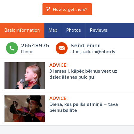
How to get there?
Basic information
Map
Photos
Reviews
26548975
Send email
Phone
studijakukaini@inbox.lv
3 iemesli, kāpēc bērnus vest uz
dziedāšanas pulciņu
Diena, kas paliks atmiņā – tava
bērnu ballīte