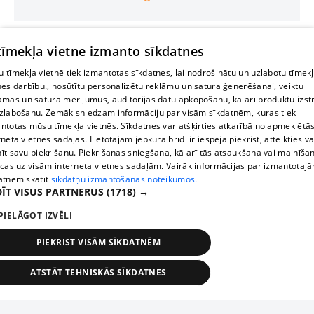
 tīmekļa vietne izmanto sīkdatnes
 tīmekļa vietnē tiek izmantotas sīkdatnes, lai nodrošinātu un uzlabotu tīmek
nes darbību., nosūtītu personalizētu reklāmu un satura ģenerēšanai, veiktu
āmas un satura mērījumus, auditorijas datu apkopošanu, kā arī produktu izst
zlabošanu. Zemāk sniedzam informāciju par visām sīkdatnēm, kuras tiek
ntotas mūsu tīmekļa vietnēs. Sīkdatnes var atšķirties atkarībā no apmeklētā
rneta vietnes sadaļas. Lietotājam jebkurā brīdī ir iespēja piekrist, atteikties va
īt savu piekrišanu. Piekrišanas sniegšana, kā arī tās atsaukšana vai mainīša
ecas uz visām interneta vietnes sadaļām. Vairāk informācijas par izmantotaj
atnēm skatīt
sīkdatņu izmantošanas noteikumos.
ĪT VISUS PARTNERUS
(1718) →
PIELĀGOT IZVĒLI
PIEKRIST VISĀM SĪKDATNĒM
ATSTĀT TEHNISKĀS SĪKDATNES
TEHNISKĀS/OBLIGĀTĀS
STATISTIKAS
MĒRĶĒŠANA