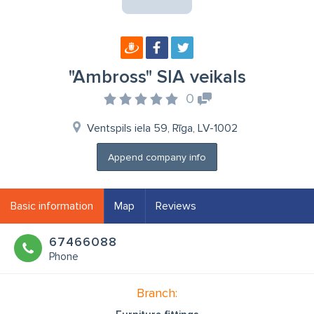
"Ambross" SIA veikals
0
Ventspils iela 59, Rīga, LV-1002
Append company info
Basic information
Map
Reviews
67466088
Phone
Branch: