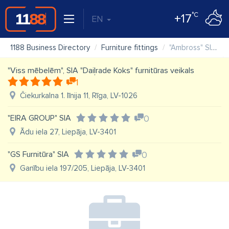
°C
+17
EN
1188 Business Directory
Furniture fittings
"Ambross" SIA veikals
"Viss mēbelēm", SIA "Daiļrade Koks" furnitūras veikals
1
Čiekurkalna 1. līnija 11, Rīga, LV-1026
"EIRA GROUP" SIA
0
Ādu iela 27, Liepāja, LV-3401
"GS Furnitūra" SIA
0
Ganību iela 197/205, Liepāja, LV-3401