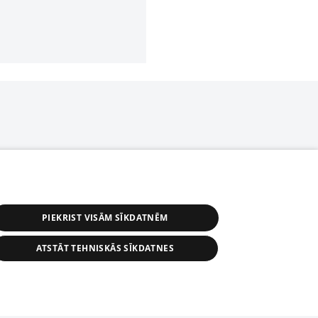
PIEKRIST VISĀM SĪKDATNĒM
ATSTĀT TEHNISKĀS SĪKDATNES