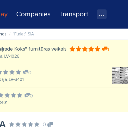
lay
Companies
Transport
ings
"Furlat" SIA
iļrade Koks" furnitūras veikals
1
īga, LV-1026
0
pāja, LV-3401
0
-3401
IA
0