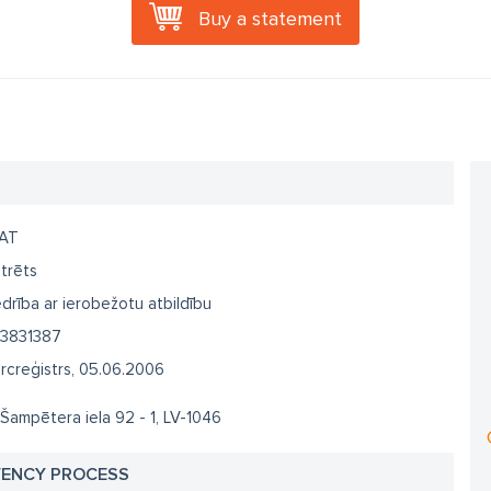
Buy a statement
AT
trēts
drība ar ierobežotu atbildību
3831387
creģistrs, 05.06.2006
 Šampētera iela 92 - 1, LV-1046
VENCY PROCESS