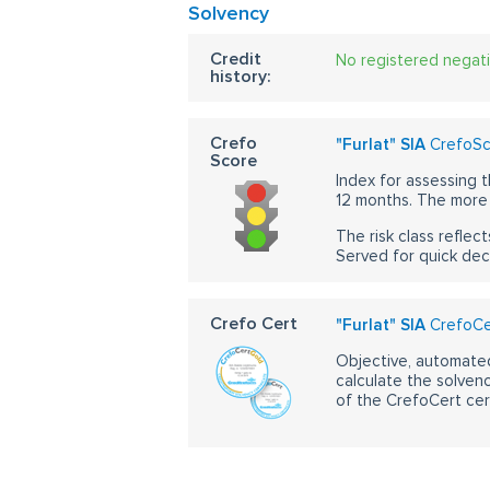
Solvency
Credit
No registered negat
history:
Crefo
"Furlat" SIA
CrefoSco
Score
Index for assessing t
12 months. The more 
The risk class reflect
Served for quick dec
Crefo Cert
"Furlat" SIA
CrefoCer
Objective, automated
calculate the solvenc
of the CrefoCert cert