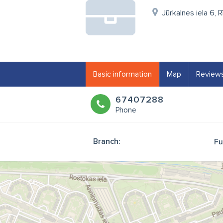
Jūrkalnes iela 6, 
Basic information
Map
Review
67407288
Phone
Branch:
Fu