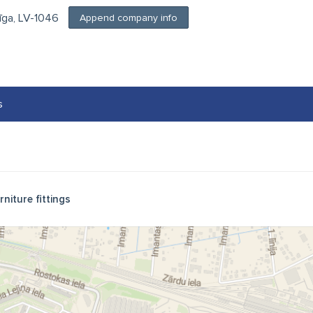
Rīga, LV-1046
Append company info
s
rniture fittings