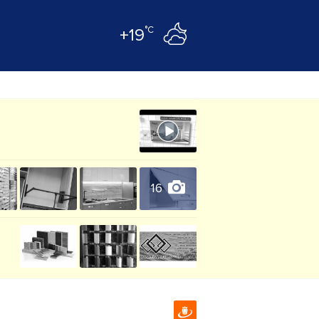
°C
+19
16