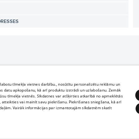
DRESSES
zlabotu tīmekļa vietnes darbību., nosūtītu personalizētu reklāmu un
as datu apkopošanu, kā arī produktu izstrādi un uzlabošanu. Zemāk
su tīmekļa vietnēs. Sīkdatnes var atšķirties atkarībā no apmeklētās
, atteikties vai mainīt savu piekrišanu. Piekrišanas sniegšana, kā arī
adaļām. Vairāk informācijas par izmantotajām sīkdatnēm skatīt