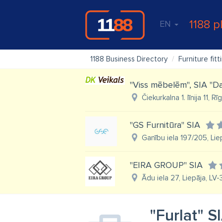
1188 p
EN
1188 Business Directory
Furniture fitt
"Viss mēbelēm", SIA "Da
Čiekurkalna 1. līnija 11, R
"GS Furnitūra" SIA
Ganību iela 197/205, Lie
"EIRA GROUP" SIA
Ādu iela 27, Liepāja, LV
"Furlat" S