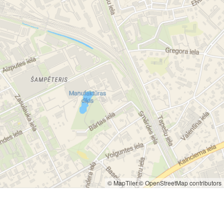
© MapTiler
© OpenStreetMap contributors