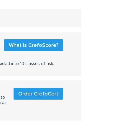
What is CrefoScore?
ided into 10 classes of risk.
Order CrefoCert
 to
ards