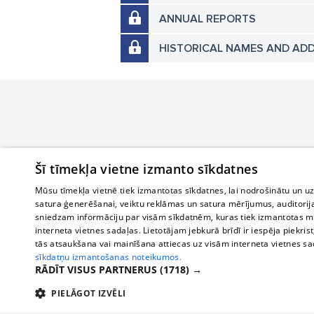
ANNUAL REPORTS
HISTORICAL NAMES AND AD
Šī tīmekļa vietne izmanto sīkdatnes
Mūsu tīmekļa vietnē tiek izmantotas sīkdatnes, lai nodrošinātu un u
satura ģenerēšanai, veiktu reklāmas un satura mērījumus, auditorij
sniedzam informāciju par visām sīkdatnēm, kuras tiek izmantotas mū
interneta vietnes sadaļas. Lietotājam jebkurā brīdī ir iespēja piekrist
tās atsaukšana vai mainīšana attiecas uz visām interneta vietnes s
sīkdatņu izmantošanas noteikumos.
RĀDĪT VISUS PARTNERUS
(1718) →
PIELĀGOT IZVĒLI