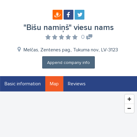
"Bišu namiņš" viesu nams
0
Melčas, Zentenes pag., Tukuma nov., LV-3123
Append company info
Basic information
Map
Reviews