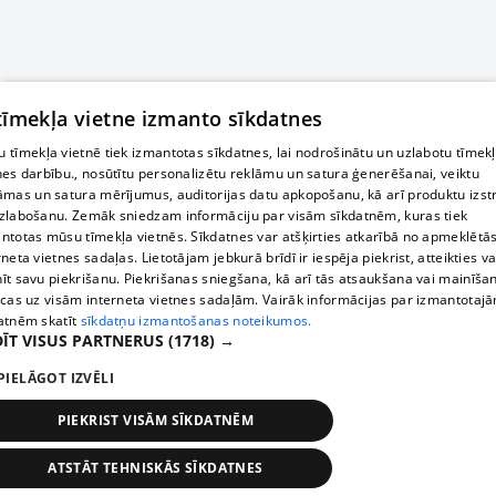
 tīmekļa vietne izmanto sīkdatnes
 tīmekļa vietnē tiek izmantotas sīkdatnes, lai nodrošinātu un uzlabotu tīmek
nes darbību., nosūtītu personalizētu reklāmu un satura ģenerēšanai, veiktu
āmas un satura mērījumus, auditorijas datu apkopošanu, kā arī produktu izst
zlabošanu. Zemāk sniedzam informāciju par visām sīkdatnēm, kuras tiek
ntotas mūsu tīmekļa vietnēs. Sīkdatnes var atšķirties atkarībā no apmeklētā
rneta vietnes sadaļas. Lietotājam jebkurā brīdī ir iespēja piekrist, atteikties va
īt savu piekrišanu. Piekrišanas sniegšana, kā arī tās atsaukšana vai mainīša
ecas uz visām interneta vietnes sadaļām. Vairāk informācijas par izmantotaj
atnēm skatīt
sīkdatņu izmantošanas noteikumos.
ĪT VISUS PARTNERUS
(1718) →
PIELĀGOT IZVĒLI
PIEKRIST VISĀM SĪKDATNĒM
ATSTĀT TEHNISKĀS SĪKDATNES