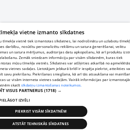
 tīmekļa vietne izmanto sīkdatnes
 tīmekļa vietnē tiek izmantotas sīkdatnes, lai nodrošinātu un uzlabotu tīmek
nes darbību., nosūtītu personalizētu reklāmu un satura ģenerēšanai, veiktu
āmas un satura mērījumus, auditorijas datu apkopošanu, kā arī produktu izst
zlabošanu. Zemāk sniedzam informāciju par visām sīkdatnēm, kuras tiek
ntotas mūsu tīmekļa vietnēs. Sīkdatnes var atšķirties atkarībā no apmeklētā
rneta vietnes sadaļas. Lietotājam jebkurā brīdī ir iespēja piekrist, atteikties va
īt savu piekrišanu. Piekrišanas sniegšana, kā arī tās atsaukšana vai mainīša
ecas uz visām interneta vietnes sadaļām. Vairāk informācijas par izmantotaj
atnēm skatīt
sīkdatņu izmantošanas noteikumos.
ĪT VISUS PARTNERUS
(1718) →
PIELĀGOT IZVĒLI
PIEKRIST VISĀM SĪKDATNĒM
ATSTĀT TEHNISKĀS SĪKDATNES