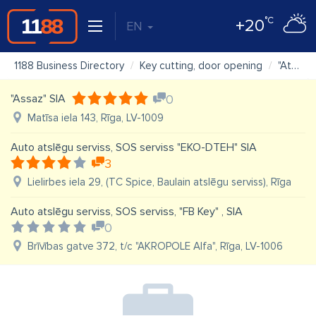
°C
+20
EN
1188 Business Directory
Key cutting, door opening
"Atslēgu Bateriju Serviss" SIA "Gaitari "
"Assaz" SIA
0
Matīsa iela 143, Rīga, LV-1009
Auto atslēgu serviss, SOS serviss "EKO-DTEH" SIA
3
Lielirbes iela 29, (TC Spice, Baulain atslēgu serviss), Rīga
Auto atslēgu serviss, SOS serviss, "FB Key" , SIA
0
Brīvības gatve 372, t/c "AKROPOLE Alfa", Rīga, LV-1006