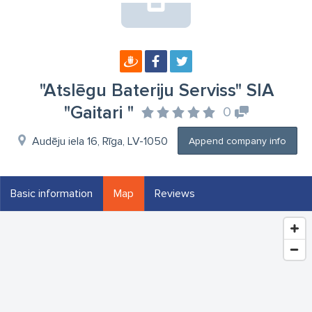
"Atslēgu Bateriju Serviss" SIA
"Gaitari "
0
Audēju iela 16, Rīga, LV-1050
Append company info
Basic information
Map
Reviews