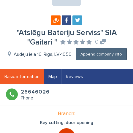
"Atslēgu Bateriju Serviss" SIA
"Gaitari "
0
Audēju iela 16, Rīga, LV-1050
Append company info
Basic information
Map
Reviews
26646026
Phone
Branch:
Key cutting, door opening