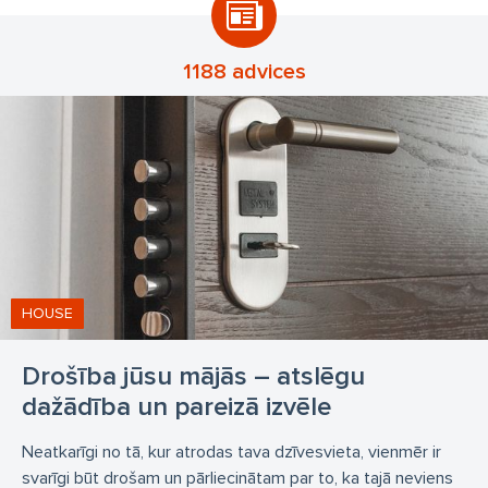
1188 advices
HOUSE
Drošība jūsu mājās – atslēgu
dažādība un pareizā izvēle
Neatkarīgi no tā, kur atrodas tava dzīvesvieta, vienmēr ir
svarīgi būt drošam un pārliecinātam par to, ka tajā neviens