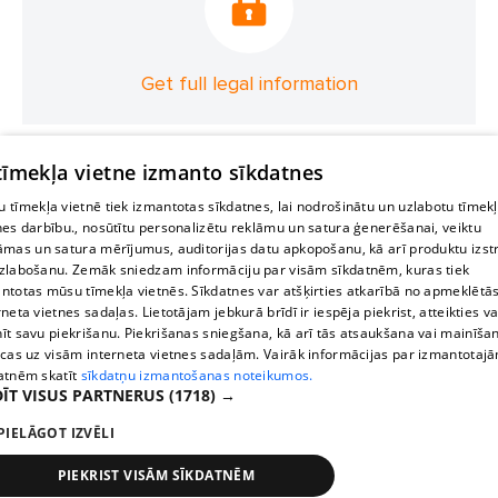
Get full legal information
 tīmekļa vietne izmanto sīkdatnes
 tīmekļa vietnē tiek izmantotas sīkdatnes, lai nodrošinātu un uzlabotu tīmek
nes darbību., nosūtītu personalizētu reklāmu un satura ģenerēšanai, veiktu
āmas un satura mērījumus, auditorijas datu apkopošanu, kā arī produktu izst
zlabošanu. Zemāk sniedzam informāciju par visām sīkdatnēm, kuras tiek
ntotas mūsu tīmekļa vietnēs. Sīkdatnes var atšķirties atkarībā no apmeklētā
rneta vietnes sadaļas. Lietotājam jebkurā brīdī ir iespēja piekrist, atteikties va
īt savu piekrišanu. Piekrišanas sniegšana, kā arī tās atsaukšana vai mainīša
ecas uz visām interneta vietnes sadaļām. Vairāk informācijas par izmantotaj
atnēm skatīt
sīkdatņu izmantošanas noteikumos.
ĪT VISUS PARTNERUS
(1718) →
PIELĀGOT IZVĒLI
PIEKRIST VISĀM SĪKDATNĒM