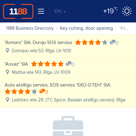
°C
+19
EN
1188 Business Directory
Key cutting, door opening
"Atslēgu Bateriju Serviss" SIA "Gaitari "
"Armors" SIA, Durvju SOS serviss
0
Dzirnavu iela 53, Rīga, LV-1010
"Assaz" SIA
0
Matīsa iela 143, Rīga, LV-1009
Auto atslēgu serviss, SOS serviss "EKO-DTEH" SIA
3
Lielirbes iela 29, (TC Spice, Baulain atslēgu serviss), Rīga