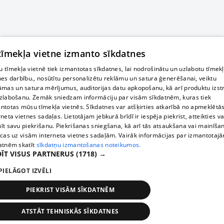
 tīmekļa vietne izmanto sīkdatnes
 tīmekļa vietnē tiek izmantotas sīkdatnes, lai nodrošinātu un uzlabotu tīmek
nes darbību., nosūtītu personalizētu reklāmu un satura ģenerēšanai, veiktu
āmas un satura mērījumus, auditorijas datu apkopošanu, kā arī produktu izst
zlabošanu. Zemāk sniedzam informāciju par visām sīkdatnēm, kuras tiek
ntotas mūsu tīmekļa vietnēs. Sīkdatnes var atšķirties atkarībā no apmeklētā
rneta vietnes sadaļas. Lietotājam jebkurā brīdī ir iespēja piekrist, atteikties va
īt savu piekrišanu. Piekrišanas sniegšana, kā arī tās atsaukšana vai mainīša
ecas uz visām interneta vietnes sadaļām. Vairāk informācijas par izmantotaj
atnēm skatīt
sīkdatņu izmantošanas noteikumos.
ĪT VISUS PARTNERUS
(1718) →
PIELĀGOT IZVĒLI
PIEKRIST VISĀM SĪKDATNĒM
ATSTĀT TEHNISKĀS SĪKDATNES