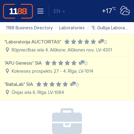
°C
+17
EN
1188 Business Directory
Laboratories
"E. Gulbja Laboratorija" SIA pieņemšanas punkts
"Laboratorija AUCTORITAS"
0
Rūpniecības iela 4, Alūksne, Alūksnes nov., LV-4301
"APU Genesis" SIA
0
Kokneses prospekts 27 - 4, Rīga, LV-1014
"BaltaLab" SIA
0
Ūnijas iela 6, Rīga, LV-1084