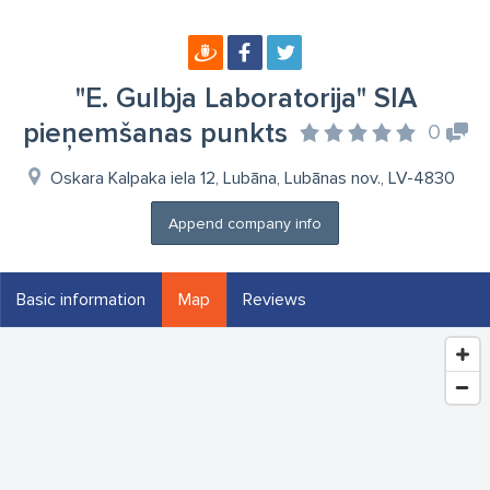
"E. Gulbja Laboratorija" SIA
pieņemšanas punkts
0
Oskara Kalpaka iela 12, Lubāna, Lubānas nov., LV-4830
Append company info
Basic information
Map
Reviews