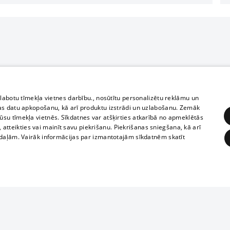
zlabotu tīmekļa vietnes darbību., nosūtītu personalizētu reklāmu un
as datu apkopošanu, kā arī produktu izstrādi un uzlabošanu. Zemāk
su tīmekļa vietnēs. Sīkdatnes var atšķirties atkarībā no apmeklētās
, atteikties vai mainīt savu piekrišanu. Piekrišanas sniegšana, kā arī
adaļām. Vairāk informācijas par izmantotajām sīkdatnēm skatīt
ĒRĶĒŠANA
FUNKCIONĀLĀS
NEKLASIFICĒTĀS
Reproduction, o