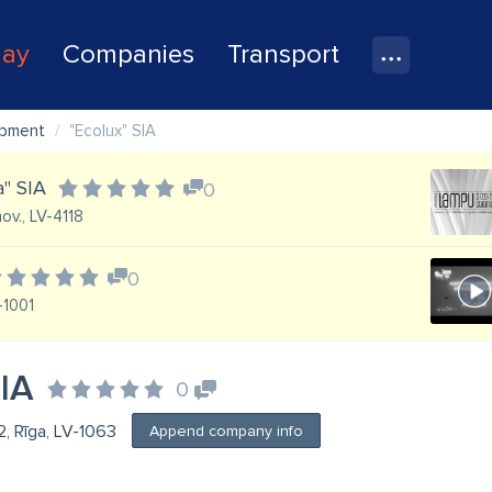
lay
Companies
Transport
ipment
"Ecolux" SIA
a" SIA
0
ov., LV-4118
0
V-1001
SIA
0
, Rīga, LV-1063
Append company info