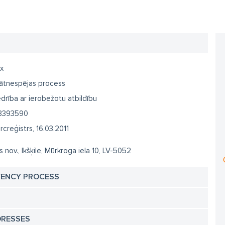
x
ātnespējas process
drība ar ierobežotu atbildību
3393590
creģistrs, 16.03.2011
 nov., Ikšķile, Mūrkroga iela 10, LV-5052
VENCY PROCESS
DRESSES