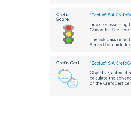
Crefo
"Ecolux" SIA
CrefoSc
Score
Index for assessing t
12 months. The more 
The risk class reflect
Served for quick dec
Crefo Cert
"Ecolux" SIA
CrefoCe
Objective, automated
calculate the solvenc
of the CrefoCert cert