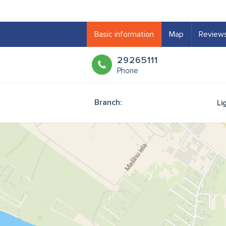
Basic information
Map
Review
29265111
Phone
Branch:
Li