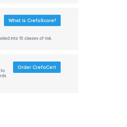
What is CrefoScore?
ided into 10 classes of risk.
Order CrefoCert
 to
ards