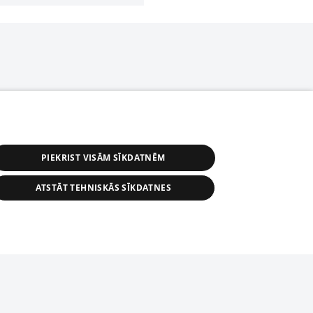
PIEKRIST VISĀM SĪKDATNĒM
ATSTĀT TEHNISKĀS SĪKDATNES
r distribution of 1188 database, its