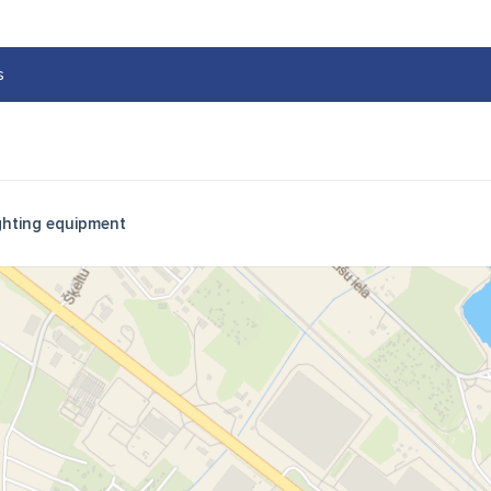
s
ghting equipment