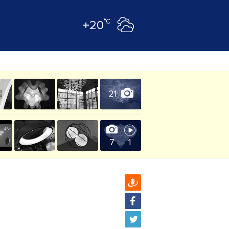
°C
+20
21
7
1