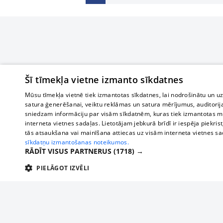
Šī tīmekļa vietne izmanto sīkdatnes
Mūsu tīmekļa vietnē tiek izmantotas sīkdatnes, lai nodrošinātu un u
satura ģenerēšanai, veiktu reklāmas un satura mērījumus, auditorij
sniedzam informāciju par visām sīkdatnēm, kuras tiek izmantotas mū
interneta vietnes sadaļas. Lietotājam jebkurā brīdī ir iespēja piekrist
tās atsaukšana vai mainīšana attiecas uz visām interneta vietnes s
sīkdatņu izmantošanas noteikumos.
RĀDĪT VISUS PARTNERUS
(1718) →
PIELĀGOT IZVĒLI
TEHNISKĀS/OBLIGĀTĀS
STATISTIKAS
M