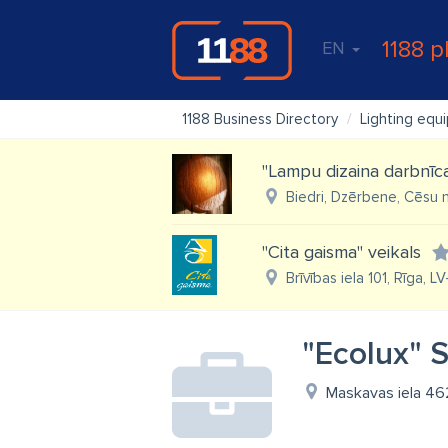
1188 p
EN
1188 Business Directory
Lighting equ
"Lampu dizaina darbnīc
Biedri, Dzērbene, Cēsu n
"Cita gaisma" veikals
Brīvības iela 101, Rīga, L
"Ecolux" 
Maskavas iela 462