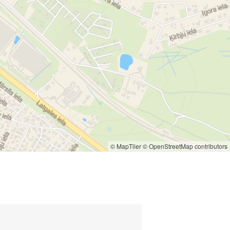
© MapTiler
© OpenStreetMap contributors