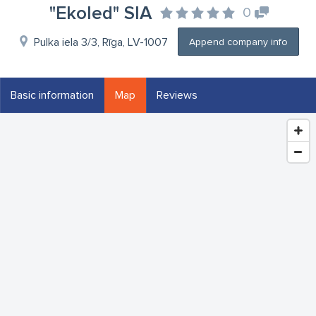
"Ekoled" SIA
0
Pulka iela 3/3, Rīga, LV-1007
Append company info
Basic information
Map
Reviews