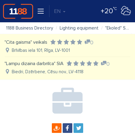
°C
+20
EN
1188 Business Directory
Lighting equipment
"Ekoled" SIA
"Cita gaisma" veikals
0
Brīvības iela 101, Rīga, LV-1001
"Lampu dizaina darbnīca" SIA
0
Biedri, Dzērbene, Cēsu nov., LV-4118