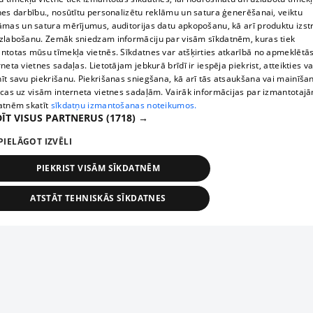
nes darbību., nosūtītu personalizētu reklāmu un satura ģenerēšanai, veiktu
āmas un satura mērījumus, auditorijas datu apkopošanu, kā arī produktu izst
zlabošanu. Zemāk sniedzam informāciju par visām sīkdatnēm, kuras tiek
ntotas mūsu tīmekļa vietnēs. Sīkdatnes var atšķirties atkarībā no apmeklētā
rneta vietnes sadaļas. Lietotājam jebkurā brīdī ir iespēja piekrist, atteikties va
īt savu piekrišanu. Piekrišanas sniegšana, kā arī tās atsaukšana vai mainīša
ecas uz visām interneta vietnes sadaļām. Vairāk informācijas par izmantotaj
atnēm skatīt
sīkdatņu izmantošanas noteikumos.
ĪT VISUS PARTNERUS
(1718) →
PIELĀGOT IZVĒLI
PIEKRIST VISĀM SĪKDATNĒM
ATSTĀT TEHNISKĀS SĪKDATNES
TEHNISKĀS/OBLIGĀTĀS
STATISTIKAS
MĒRĶĒŠANA
FUNKCIONĀLĀS
NEKLASIFICĒTĀS