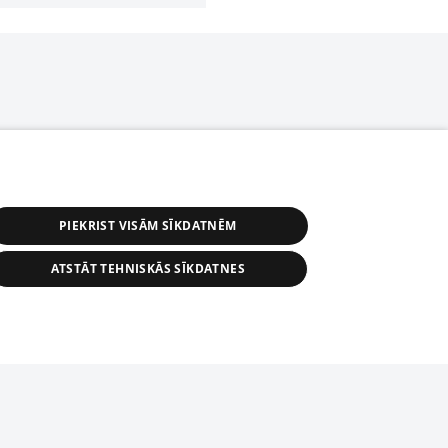
PIEKRIST VISĀM SĪKDATNĒM
ATSTĀT TEHNISKĀS SĪKDATNES
r distribution of 1188 database, its