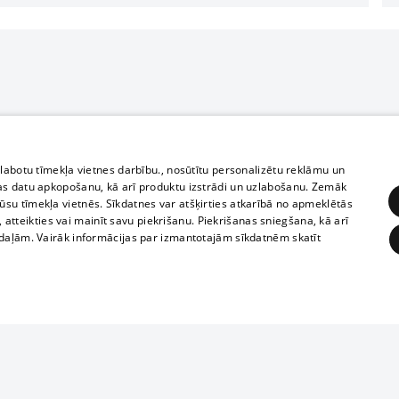
zlabotu tīmekļa vietnes darbību., nosūtītu personalizētu reklāmu un
as datu apkopošanu, kā arī produktu izstrādi un uzlabošanu. Zemāk
su tīmekļa vietnēs. Sīkdatnes var atšķirties atkarībā no apmeklētās
, atteikties vai mainīt savu piekrišanu. Piekrišanas sniegšana, kā arī
adaļām. Vairāk informācijas par izmantotajām sīkdatnēm skatīt
ĒRĶĒŠANA
FUNKCIONĀLĀS
NEKLASIFICĒTĀS
Reproduction, o