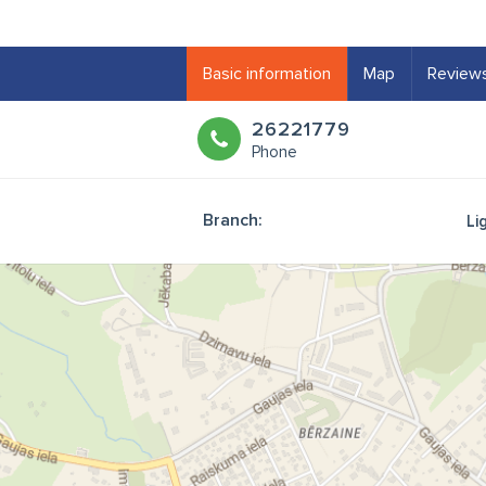
Basic information
Map
Review
26221779
Phone
Branch:
Li