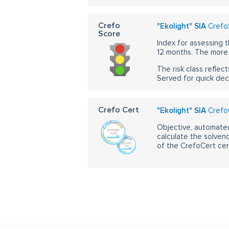
Crefo
"Ekolight" SIA
CrefoS
Score
Index for assessing t
12 months. The more 
The risk class reflect
Served for quick dec
Crefo Cert
"Ekolight" SIA
CrefoC
Objective, automated
calculate the solvenc
of the CrefoCert cert