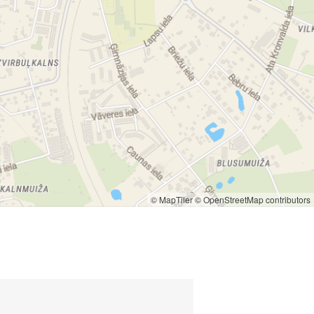
© MapTiler
© OpenStreetMap contributors