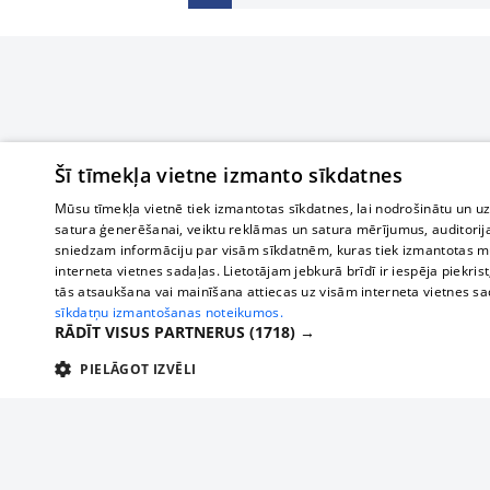
Šī tīmekļa vietne izmanto sīkdatnes
Mūsu tīmekļa vietnē tiek izmantotas sīkdatnes, lai nodrošinātu un u
satura ģenerēšanai, veiktu reklāmas un satura mērījumus, auditorij
sniedzam informāciju par visām sīkdatnēm, kuras tiek izmantotas mū
interneta vietnes sadaļas. Lietotājam jebkurā brīdī ir iespēja piekrist
tās atsaukšana vai mainīšana attiecas uz visām interneta vietnes s
sīkdatņu izmantošanas noteikumos.
RĀDĪT VISUS PARTNERUS
(1718) →
PIELĀGOT IZVĒLI
TEHNISKĀS/OBLIGĀTĀS
STATISTIKAS
M