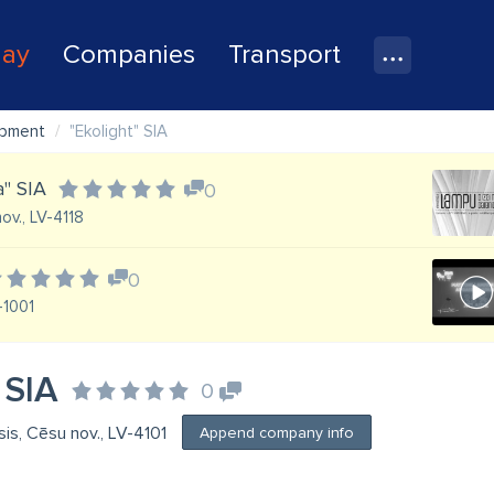
lay
Companies
Transport
ipment
"Ekolight" SIA
a" SIA
0
ov., LV-4118
0
V-1001
 SIA
0
ēsis, Cēsu nov., LV-4101
Append company info