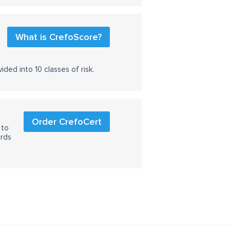
What is CrefoScore?
ided into 10 classes of risk.
Order CrefoCert
 to
ards