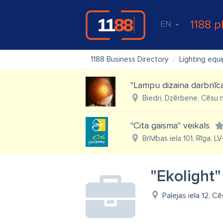
1188 p
EN
1188 Business Directory
Lighting equ
"Lampu dizaina darbnīc
Biedri, Dzērbene, Cēsu n
"Cita gaisma" veikals
Brīvības iela 101, Rīga, L
"Ekolight"
Palejas iela 12, C