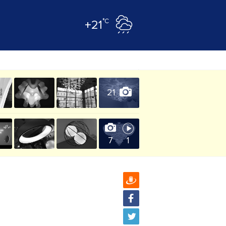
°C
+21
21
7
1