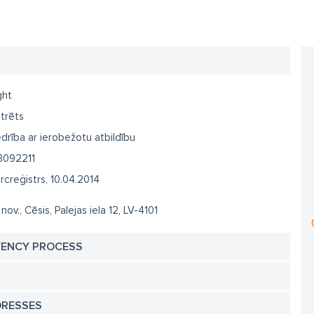
ght
trēts
drība ar ierobežotu atbildību
3092211
creģistrs, 10.04.2014
nov., Cēsis, Palejas iela 12, LV-4101
VENCY PROCESS
DRESSES