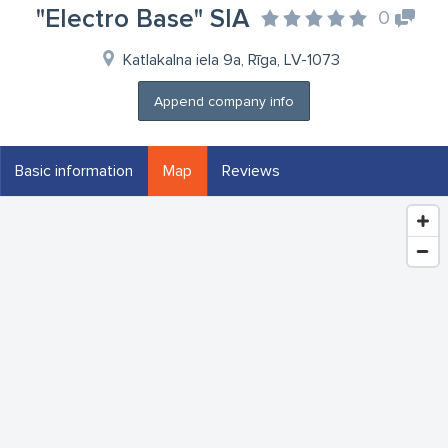
"Electro Base" SIA
0
Katlakalna iela 9a, Rīga, LV-1073
Append company info
Basic information
Map
Reviews