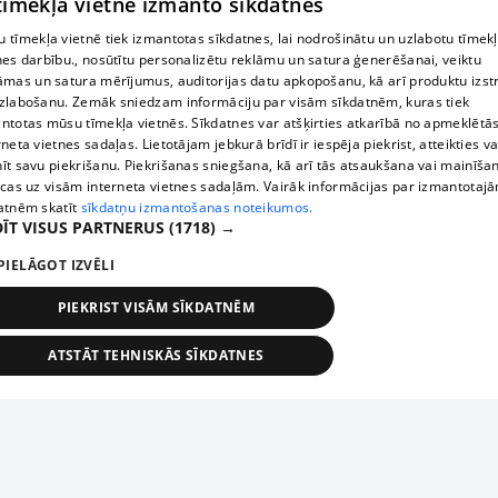
 tīmekļa vietne izmanto sīkdatnes
 tīmekļa vietnē tiek izmantotas sīkdatnes, lai nodrošinātu un uzlabotu tīmek
nes darbību., nosūtītu personalizētu reklāmu un satura ģenerēšanai, veiktu
āmas un satura mērījumus, auditorijas datu apkopošanu, kā arī produktu izst
zlabošanu. Zemāk sniedzam informāciju par visām sīkdatnēm, kuras tiek
ntotas mūsu tīmekļa vietnēs. Sīkdatnes var atšķirties atkarībā no apmeklētā
rneta vietnes sadaļas. Lietotājam jebkurā brīdī ir iespēja piekrist, atteikties va
īt savu piekrišanu. Piekrišanas sniegšana, kā arī tās atsaukšana vai mainīša
ecas uz visām interneta vietnes sadaļām. Vairāk informācijas par izmantotaj
atnēm skatīt
sīkdatņu izmantošanas noteikumos.
ĪT VISUS PARTNERUS
(1718) →
PIELĀGOT IZVĒLI
PIEKRIST VISĀM SĪKDATNĒM
ATSTĀT TEHNISKĀS SĪKDATNES
TEHNISKĀS/OBLIGĀTĀS
STATISTIKAS
MĒRĶĒŠANA
FUNKCIONĀLĀS
NEKLASIFICĒTĀS