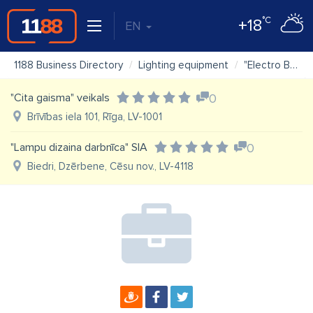
°C
+18
EN
1188 Business Directory
Lighting equipment
"Electro Base" SIA
"Cita gaisma" veikals
0
Brīvības iela 101, Rīga, LV-1001
"Lampu dizaina darbnīca" SIA
0
Biedri, Dzērbene, Cēsu nov., LV-4118