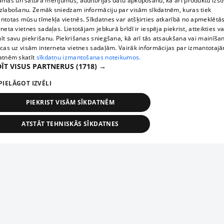
āmas un satura mērījumus, auditorijas datu apkopošanu, kā arī produktu izst
zlabošanu. Zemāk sniedzam informāciju par visām sīkdatnēm, kuras tiek
ntotas mūsu tīmekļa vietnēs. Sīkdatnes var atšķirties atkarībā no apmeklētā
rneta vietnes sadaļas. Lietotājam jebkurā brīdī ir iespēja piekrist, atteikties va
īt savu piekrišanu. Piekrišanas sniegšana, kā arī tās atsaukšana vai mainīša
ecas uz visām interneta vietnes sadaļām. Vairāk informācijas par izmantotaj
atnēm skatīt
sīkdatņu izmantošanas noteikumos.
ĪT VISUS PARTNERUS
(1718) →
PIELĀGOT IZVĒLI
PIEKRIST VISĀM SĪKDATNĒM
ATSTĀT TEHNISKĀS SĪKDATNES
TEHNISKĀS/OBLIGĀTĀS
STATISTIKAS
MĒRĶĒŠANA
FUNKCIONĀLĀS
NEKLASIFICĒTĀS
ehniskās/obligātās
Statistikas
Mērķēšana
Funkcionālās
Neklasificēt