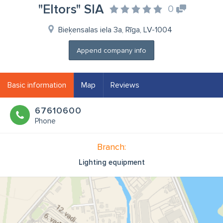
"Eltors" SIA
0
Bieķensalas iela 3a, Rīga, LV-1004
Append company info
Basic information
Map
Reviews
67610600
Phone
Branch:
Lighting equipment