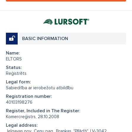
BASIC INFORMATION
Name:
ELTORS
Status:
Reģistrēts
Legal form:
Sabiedrība ar ierobežotu atbildību
Registration number:
40103198276
Register, Included in The Register:
Komercreģistrs, 28.10.2008
Legal address:
Jelgavas nov., Cenu pag., Brankas, "Pīlādži", LV-3042