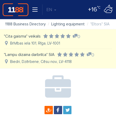
°C
+16
EN
1188 Business Directory
Lighting equipment
"Eltors" SIA
"Cita gaisma" veikals
0
Brīvības iela 101, Rīga, LV-1001
"Lampu dizaina darbnīca" SIA
0
Biedri, Dzērbene, Cēsu nov., LV-4118