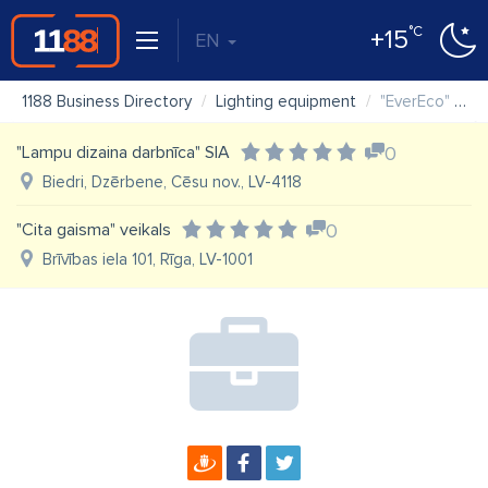
°C
+15
EN
1188 Business Directory
Lighting equipment
"EverEco" SIA
"Lampu dizaina darbnīca" SIA
0
Biedri, Dzērbene, Cēsu nov., LV-4118
"Cita gaisma" veikals
0
Brīvības iela 101, Rīga, LV-1001