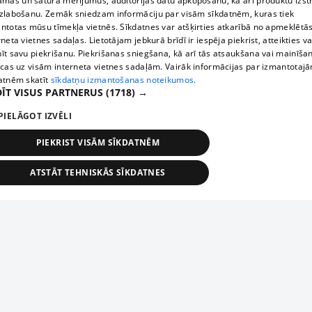
āmas un satura mērījumus, auditorijas datu apkopošanu, kā arī produktu izst
zlabošanu. Zemāk sniedzam informāciju par visām sīkdatnēm, kuras tiek
ntotas mūsu tīmekļa vietnēs. Sīkdatnes var atšķirties atkarībā no apmeklētā
rneta vietnes sadaļas. Lietotājam jebkurā brīdī ir iespēja piekrist, atteikties va
īt savu piekrišanu. Piekrišanas sniegšana, kā arī tās atsaukšana vai mainīša
ecas uz visām interneta vietnes sadaļām. Vairāk informācijas par izmantotaj
atnēm skatīt
sīkdatņu izmantošanas noteikumos.
ĪT VISUS PARTNERUS
(1718) →
PIELĀGOT IZVĒLI
PIEKRIST VISĀM SĪKDATNĒM
ATSTĀT TEHNISKĀS SĪKDATNES
TEHNISKĀS/OBLIGĀTĀS
STATISTIKAS
MĒRĶĒŠANA
FUNKCIONĀLĀS
NEKLASIFICĒTĀS
ehniskās/obligātās
Statistikas
Mērķēšana
Funkcionālās
Neklasificēt