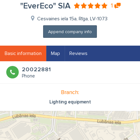
"EverEco" SIA
1
Cesvaines iela 15a, Rīga, LV-1073
Append company info
Basic information
Map
Reviews
20022881
Phone
Branch:
Lighting equipment