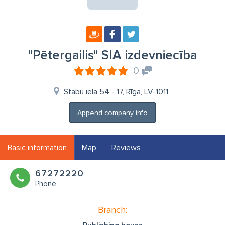
"Pētergailis" SIA izdevniecība
0
Stabu iela 54 - 17, Rīga, LV-1011
Append company info
Basic information
Map
Reviews
67272220
Phone
Branch: