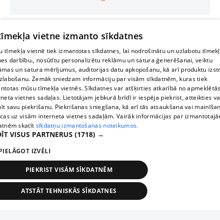
 tīmekļa vietne izmanto sīkdatnes
 tīmekļa vietnē tiek izmantotas sīkdatnes, lai nodrošinātu un uzlabotu tīmek
nes darbību., nosūtītu personalizētu reklāmu un satura ģenerēšanai, veiktu
āmas un satura mērījumus, auditorijas datu apkopošanu, kā arī produktu izst
zlabošanu. Zemāk sniedzam informāciju par visām sīkdatnēm, kuras tiek
ntotas mūsu tīmekļa vietnēs. Sīkdatnes var atšķirties atkarībā no apmeklētā
rneta vietnes sadaļas. Lietotājam jebkurā brīdī ir iespēja piekrist, atteikties va
īt savu piekrišanu. Piekrišanas sniegšana, kā arī tās atsaukšana vai mainīša
ecas uz visām interneta vietnes sadaļām. Vairāk informācijas par izmantotaj
atnēm skatīt
sīkdatņu izmantošanas noteikumos.
ĪT VISUS PARTNERUS
(1718) →
PIELĀGOT IZVĒLI
PIEKRIST VISĀM SĪKDATNĒM
ATSTĀT TEHNISKĀS SĪKDATNES
TEHNISKĀS/OBLIGĀTĀS
STATISTIKAS
MĒRĶĒŠANA