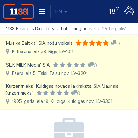
°C
+18
EN
1188 Business Directory
Publishing house
"Pētergailis" SIA izdevniecība
"Mūzika Baltika" SIA nošu veikals
0
K. Barona iela 39, Rīga, LV-1011
"SILK MILK Media" SIA
0
Ezera iela 5, Talsi, Talsu nov., LV-3201
"Kurzemnieks" Kuldīgas novada laikraksts, SIA "Jaunais
Kurzemnieks"
0
1905. gada iela 19, Kuldīga, Kuldīgas nov., LV-3301