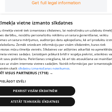
Get full legal information
 tīmekļa vietne izmanto sīkdatnes
 tīmekļa vietnē tiek izmantotas sīkdatnes, lai nodrošinātu un uzlabotu tīmek
nes darbību., nosūtītu personalizētu reklāmu un satura ģenerēšanai, veiktu
āmas un satura mērījumus, auditorijas datu apkopošanu, kā arī produktu izst
zlabošanu. Zemāk sniedzam informāciju par visām sīkdatnēm, kuras tiek
ntotas mūsu tīmekļa vietnēs. Sīkdatnes var atšķirties atkarībā no apmeklētā
rneta vietnes sadaļas. Lietotājam jebkurā brīdī ir iespēja piekrist, atteikties va
īt savu piekrišanu. Piekrišanas sniegšana, kā arī tās atsaukšana vai mainīša
ecas uz visām interneta vietnes sadaļām. Vairāk informācijas par izmantotaj
atnēm skatīt
sīkdatņu izmantošanas noteikumos.
ĪT VISUS PARTNERUS
(1718) →
PIELĀGOT IZVĒLI
PIEKRIST VISĀM SĪKDATNĒM
ATSTĀT TEHNISKĀS SĪKDATNES