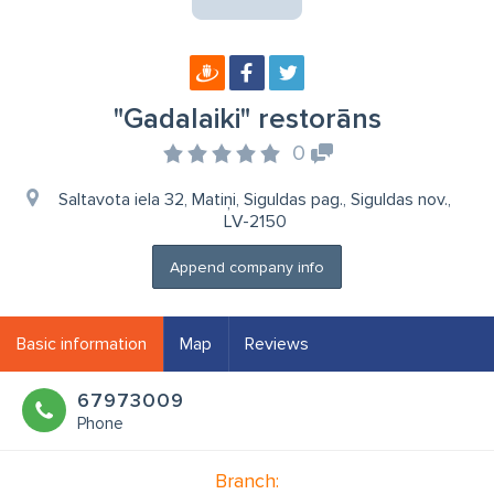
"Gadalaiki" restorāns
0
Saltavota iela 32, Matiņi, Siguldas pag., Siguldas nov.,
LV-2150
Append company info
Basic information
Map
Reviews
67973009
Phone
Branch: