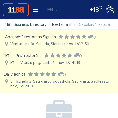
°C
+18
EN
1188 Business Directory
Restaurant
"Gadalaiki" restorāns
''Aparjods'', restorāns Siguldā
0
Ventas iela 1a, Sigulda, Siguldas nov., LV-2150
"Bīriņu Pils" restorāns
0
Bīriņi, Vidrižu pag., Limbažu nov., LV-4013
Daily ēdnīca
0
Smilšu iela 3, Saulkrastu vidusskola, Saulkrasti, Saulkrastu
nov., LV-2160