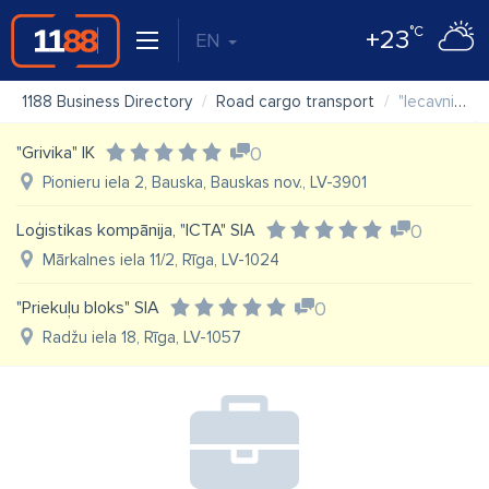
°C
+23
EN
1188 Business Directory
Road cargo transport
"Iecavnieks Auto" SIA
"Grivika" IK
0
Pionieru iela 2, Bauska, Bauskas nov., LV-3901
Loģistikas kompānija, "ICTA" SIA
0
Mārkalnes iela 11/2, Rīga, LV-1024
"Priekuļu bloks" SIA
0
Radžu iela 18, Rīga, LV-1057