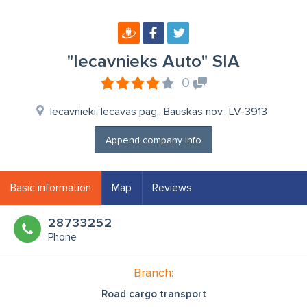
"Iecavnieks Auto" SIA
0
Iecavnieki, Iecavas pag., Bauskas nov., LV-3913
Append company info
Basic information
Map
Reviews
28733252
Phone
Branch:
Road cargo transport