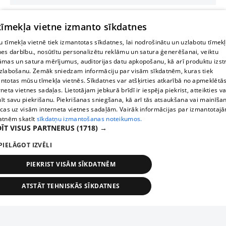
 tīmekļa vietne izmanto sīkdatnes
 tīmekļa vietnē tiek izmantotas sīkdatnes, lai nodrošinātu un uzlabotu tīmek
nes darbību., nosūtītu personalizētu reklāmu un satura ģenerēšanai, veiktu
āmas un satura mērījumus, auditorijas datu apkopošanu, kā arī produktu izst
zlabošanu. Zemāk sniedzam informāciju par visām sīkdatnēm, kuras tiek
ntotas mūsu tīmekļa vietnēs. Sīkdatnes var atšķirties atkarībā no apmeklētā
rneta vietnes sadaļas. Lietotājam jebkurā brīdī ir iespēja piekrist, atteikties va
īt savu piekrišanu. Piekrišanas sniegšana, kā arī tās atsaukšana vai mainīša
ecas uz visām interneta vietnes sadaļām. Vairāk informācijas par izmantotaj
atnēm skatīt
sīkdatņu izmantošanas noteikumos.
ĪT VISUS PARTNERUS
(1718) →
PIELĀGOT IZVĒLI
PIEKRIST VISĀM SĪKDATNĒM
ATSTĀT TEHNISKĀS SĪKDATNES
TEHNISKĀS/OBLIGĀTĀS
STATISTIKAS
MĒRĶĒŠANA