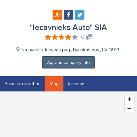
"Iecavnieks Auto" SIA
0
Iecavnieki, Iecavas pag., Bauskas nov., LV-3913
Append company info
Basic information
Map
Reviews