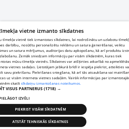
 tīmekļa vietne izmanto sīkdatnes
 tīmekļa vietnē tiek izmantotas sīkdatnes, lai nodrošinātu un uzlabotu tīmek
nes darbību., nosūtītu personalizētu reklāmu un satura ģenerēšanai, veiktu
āmas un satura mērījumus, auditorijas datu apkopošanu, kā arī produktu izst
zlabošanu. Zemāk sniedzam informāciju par visām sīkdatnēm, kuras tiek
ntotas mūsu tīmekļa vietnēs. Sīkdatnes var atšķirties atkarībā no apmeklētā
rneta vietnes sadaļas. Lietotājam jebkurā brīdī ir iespēja piekrist, atteikties va
īt savu piekrišanu. Piekrišanas sniegšana, kā arī tās atsaukšana vai mainīša
ecas uz visām interneta vietnes sadaļām. Vairāk informācijas par izmantotaj
atnēm skatīt
sīkdatņu izmantošanas noteikumos.
ĪT VISUS PARTNERUS
(1718) →
PIELĀGOT IZVĒLI
PIEKRIST VISĀM SĪKDATNĒM
ATSTĀT TEHNISKĀS SĪKDATNES