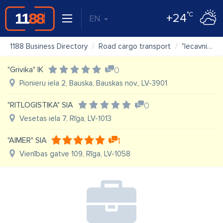
°C
+24
EN
1188 Business Directory
Road cargo transport
"Iecavnieks Auto" SIA
"Grivika" IK
0
Pionieru iela 2, Bauska, Bauskas nov., LV-3901
"RITLOGISTIKA" SIA
0
Vesetas iela 7, Rīga, LV-1013
"AIMER" SIA
1
Vienības gatve 109, Rīga, LV-1058