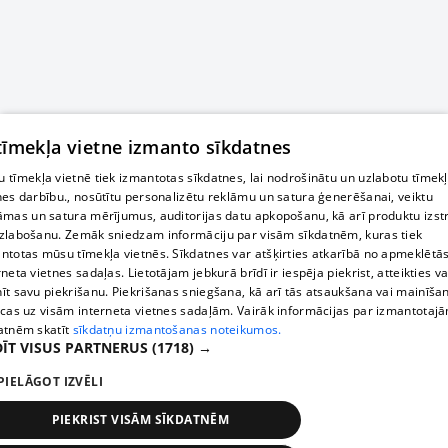
 tīmekļa vietne izmanto sīkdatnes
 tīmekļa vietnē tiek izmantotas sīkdatnes, lai nodrošinātu un uzlabotu tīmek
nes darbību., nosūtītu personalizētu reklāmu un satura ģenerēšanai, veiktu
āmas un satura mērījumus, auditorijas datu apkopošanu, kā arī produktu izst
zlabošanu. Zemāk sniedzam informāciju par visām sīkdatnēm, kuras tiek
ntotas mūsu tīmekļa vietnēs. Sīkdatnes var atšķirties atkarībā no apmeklētā
rneta vietnes sadaļas. Lietotājam jebkurā brīdī ir iespēja piekrist, atteikties va
īt savu piekrišanu. Piekrišanas sniegšana, kā arī tās atsaukšana vai mainīša
ecas uz visām interneta vietnes sadaļām. Vairāk informācijas par izmantotaj
atnēm skatīt
sīkdatņu izmantošanas noteikumos.
ĪT VISUS PARTNERUS
(1718) →
PIELĀGOT IZVĒLI
PIEKRIST VISĀM SĪKDATNĒM