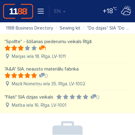
°C
+18
EN
1188 Business Directory
Sewing kit
"Do dzijas" SIA "Do Rencēni" dziju veikals
"Spolīte" - šūšanas piederumu veikals Rīgā
1
Marijas iela 18, Rīga, LV-1011
"A&A" SIA, neausto materiālu fabrika
0
Mazā Nometņu iela 35, Rīga, LV-1002
"Filati" SIA dzijas veikals
0
Matīsa iela 16, Rīga, LV-1001