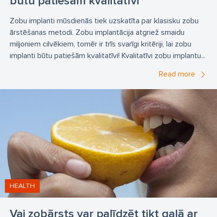
būtu patiešām kvalitatīvi
Zobu implanti mūsdienās tiek uzskatīta par klasisku zobu
ārstēšanas metodi. Zobu implantācija atgriež smaidu
miljoniem cilvēkiem, tomēr ir trīs svarīgi kritēriji, lai zobu
implanti būtu patiešām kvalitatīvi! Kvalitatīvi zobu implantu...
Read more
HEALTH
Vai zobārsts var palīdzēt tikt galā ar