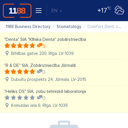
°C
+17
EN
1188 Business Directory
Stomatology
Comfort Dent, zobārstniecība Ķengaragā
"Denta" SIA "Klīnika Denta" zobārstniecība
5
Brīvības gatve 230, Rīga, LV-1039
"R & DE" SIA, Zobārstniecība Jūrmalā
0
Dubultu prospekts 24, Jūrmala, LV-2015
"Heliks DS" SIA, zobu tehniskā laboratorija
0
Krimuldas iela 6, Rīga, LV-1039