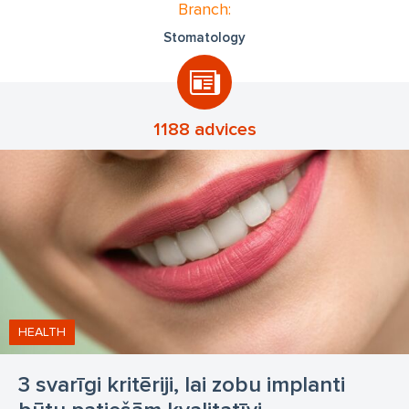
Branch:
Stomatology
1188 advices
HEALTH
3 svarīgi kritēriji, lai zobu implanti