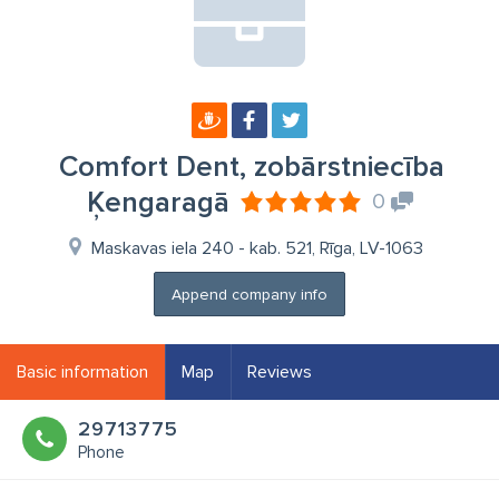
Comfort Dent, zobārstniecība
Ķengaragā
0
Maskavas iela 240 - kab. 521, Rīga, LV-1063
Append company info
Basic information
Map
Reviews
29713775
Phone