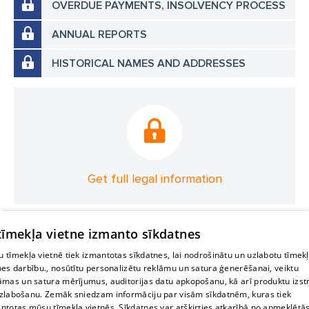
OVERDUE PAYMENTS, INSOLVENCY PROCESS
ANNUAL REPORTS
HISTORICAL NAMES AND ADDRESSES
Get full legal information
 tīmekļa vietne izmanto sīkdatnes
 tīmekļa vietnē tiek izmantotas sīkdatnes, lai nodrošinātu un uzlabotu tīmek
nes darbību., nosūtītu personalizētu reklāmu un satura ģenerēšanai, veiktu
āmas un satura mērījumus, auditorijas datu apkopošanu, kā arī produktu izst
zlabošanu. Zemāk sniedzam informāciju par visām sīkdatnēm, kuras tiek
ntotas mūsu tīmekļa vietnēs. Sīkdatnes var atšķirties atkarībā no apmeklētā