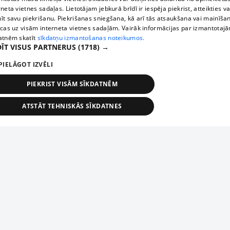
rneta vietnes sadaļas. Lietotājam jebkurā brīdī ir iespēja piekrist, atteikties va
īt savu piekrišanu. Piekrišanas sniegšana, kā arī tās atsaukšana vai mainīša
ecas uz visām interneta vietnes sadaļām. Vairāk informācijas par izmantotaj
atnēm skatīt
sīkdatņu izmantošanas noteikumos.
ĪT VISUS PARTNERUS
(1718) →
PIELĀGOT IZVĒLI
PIEKRIST VISĀM SĪKDATNĒM
ATSTĀT TEHNISKĀS SĪKDATNES
TEHNISKĀS/OBLIGĀTĀS
STATISTIKAS
MĒRĶĒŠANA
FUNKCIONĀLĀS
NEKLASIFICĒTĀS
ehniskās/obligātās
Statistikas
Mērķēšana
Funkcionālās
Neklasificēt
niskās/obligātās sīkdatnes nepieciešamas, lai lietotājs varētu brīvi apmeklēt un pārlūk
Add your company
ekļa vietni un izmantot tās piedāvātās iespējas. Bez šīm sīkdatnēm tīmekļa vietne neva