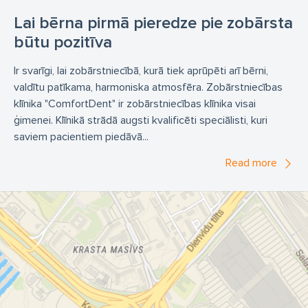
Lai bērna pirmā pieredze pie zobārsta
būtu pozitīva
Ir svarīgi, lai zobārstniecībā, kurā tiek aprūpēti arī bērni,
valdītu patīkama, harmoniska atmosfēra. Zobārstniecības
klīnika "ComfortDent" ir zobārstniecības klīnika visai
ģimenei. Klīnikā strādā augsti kvalificēti speciālisti, kuri
saviem pacientiem piedāvā...
Read more