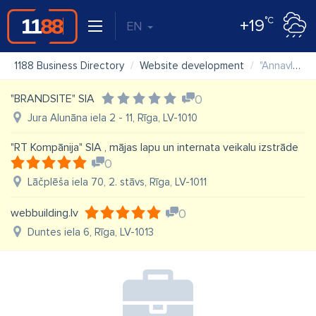
°C
+19
EN
1188 Business Directory
Website development
"Annavladweb" SIA
"BRANDSITE" SIA
0
Jura Alunāna iela 2 - 11, Rīga, LV-1010
"RT Kompānija" SIA , mājas lapu un internata veikalu izstrāde
0
Lāčplēša iela 70, 2. stāvs, Rīga, LV-1011
webbuilding.lv
0
Duntes iela 6, Rīga, LV-1013