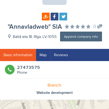
"Annavladweb" SIA
0
Baltā iela 1B, Rīga, LV-1055
Append company info
Basic information
Map
Reviews
27473575
Phone
Branch:
Website development