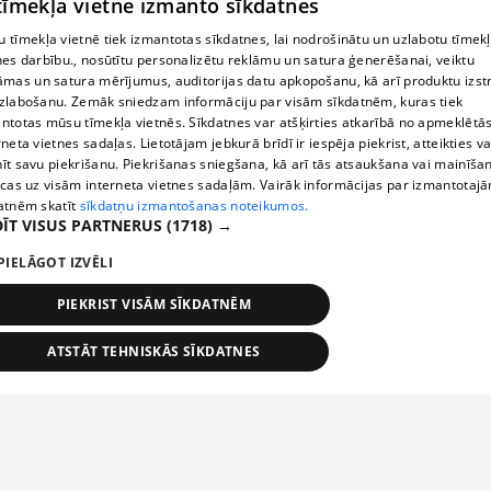
 tīmekļa vietne izmanto sīkdatnes
 tīmekļa vietnē tiek izmantotas sīkdatnes, lai nodrošinātu un uzlabotu tīmek
nes darbību., nosūtītu personalizētu reklāmu un satura ģenerēšanai, veiktu
āmas un satura mērījumus, auditorijas datu apkopošanu, kā arī produktu izst
zlabošanu. Zemāk sniedzam informāciju par visām sīkdatnēm, kuras tiek
ntotas mūsu tīmekļa vietnēs. Sīkdatnes var atšķirties atkarībā no apmeklētā
rneta vietnes sadaļas. Lietotājam jebkurā brīdī ir iespēja piekrist, atteikties va
īt savu piekrišanu. Piekrišanas sniegšana, kā arī tās atsaukšana vai mainīša
ecas uz visām interneta vietnes sadaļām. Vairāk informācijas par izmantotaj
atnēm skatīt
sīkdatņu izmantošanas noteikumos.
ĪT VISUS PARTNERUS
(1718) →
PIELĀGOT IZVĒLI
PIEKRIST VISĀM SĪKDATNĒM
ATSTĀT TEHNISKĀS SĪKDATNES
TEHNISKĀS/OBLIGĀTĀS
STATISTIKAS
MĒRĶĒŠANA
FUNKCIONĀLĀS
NEKLASIFICĒTĀS