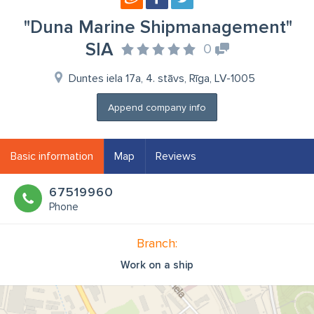
"Duna Marine Shipmanagement"
SIA
0
Duntes iela 17a, 4. stāvs, Rīga, LV-1005
Append company info
Basic information
Map
Reviews
67519960
Phone
Branch:
Work on a ship