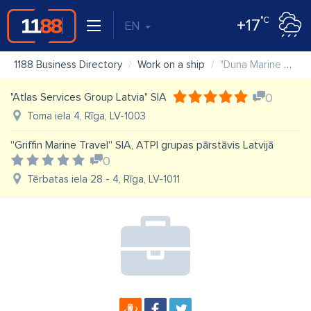
°C
+17
EN
1188 Business Directory
Work on a ship
"Duna Marine Shipmanagement" SIA
"Atlas Services Group Latvia" SIA
0
Toma iela 4, Rīga, LV-1003
''Griffin Marine Travel'' SIA, ATPI grupas pārstāvis Latvijā
0
Tērbatas iela 28 - 4, Rīga, LV-1011