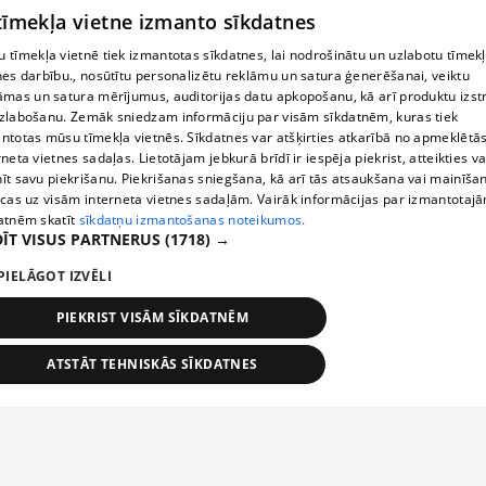
 tīmekļa vietne izmanto sīkdatnes
 tīmekļa vietnē tiek izmantotas sīkdatnes, lai nodrošinātu un uzlabotu tīmek
nes darbību., nosūtītu personalizētu reklāmu un satura ģenerēšanai, veiktu
āmas un satura mērījumus, auditorijas datu apkopošanu, kā arī produktu izst
zlabošanu. Zemāk sniedzam informāciju par visām sīkdatnēm, kuras tiek
ntotas mūsu tīmekļa vietnēs. Sīkdatnes var atšķirties atkarībā no apmeklētā
rneta vietnes sadaļas. Lietotājam jebkurā brīdī ir iespēja piekrist, atteikties va
īt savu piekrišanu. Piekrišanas sniegšana, kā arī tās atsaukšana vai mainīša
ecas uz visām interneta vietnes sadaļām. Vairāk informācijas par izmantotaj
atnēm skatīt
sīkdatņu izmantošanas noteikumos.
ĪT VISUS PARTNERUS
(1718) →
PIELĀGOT IZVĒLI
PIEKRIST VISĀM SĪKDATNĒM
ATSTĀT TEHNISKĀS SĪKDATNES
TEHNISKĀS/OBLIGĀTĀS
STATISTIKAS
MĒRĶĒŠANA
FUNKCIONĀLĀS
NEKLASIFICĒTĀS