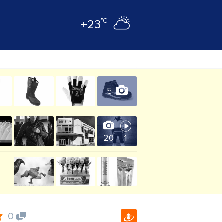
°C
+23
5
20
1
0