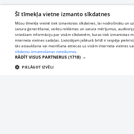
Šī tīmekļa vietne izmanto sīkdatnes
Mūsu tīmekļa vietnē tiek izmantotas sīkdatnes, lai nodrošinātu un u
satura ģenerēšanai, veiktu reklāmas un satura mērījumus, auditorij
sniedzam informāciju par visām sīkdatnēm, kuras tiek izmantotas mū
interneta vietnes sadaļas. Lietotājam jebkurā brīdī ir iespēja piekrist
tās atsaukšana vai mainīšana attiecas uz visām interneta vietnes s
sīkdatņu izmantošanas noteikumos.
RĀDĪT VISUS PARTNERUS
(1718) →
PIELĀGOT IZVĒLI
TEHNISKĀS/OBLIGĀTĀS
STATISTIKAS
M
Tehniskās/
Tehniskās/obligātās sīkdatnes nepieciešamas, lai lietotājs varētu brīvi apm
lietotājam nepieciešamo informāciju.
About us
Compan
Nodrošinātājs
/
Darbības
Advertisement
Buses, t
Nosaukums
Apra
Domēns
ilgums
interna