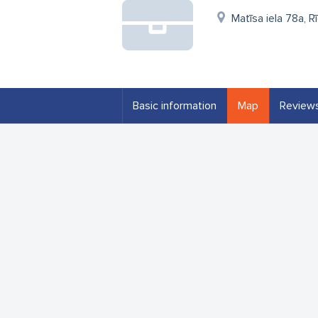
Matīsa iela 78a, R
Basic information
Map
Review