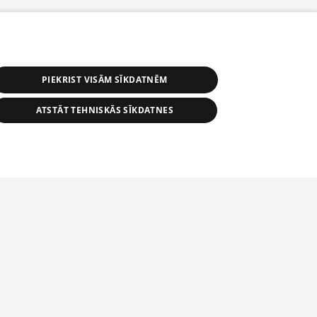
PIEKRIST VISĀM SĪKDATNĒM
ATSTĀT TEHNISKĀS SĪKDATNES
r distribution of 1188 database, its
nformation contained in the database, or
tion in any form is strictly prohibited.
tīmekļa vietne nevarēs pilnvērtīgi darboties un sniegt
 download is prohibited. Reproduction
l published on the website 1188 is
den without the editorial license of 1188