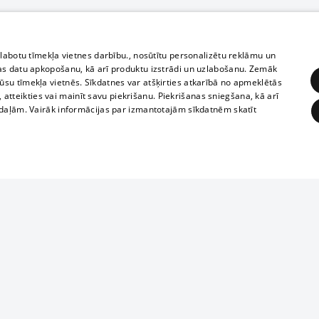
zlabotu tīmekļa vietnes darbību., nosūtītu personalizētu reklāmu un
as datu apkopošanu, kā arī produktu izstrādi un uzlabošanu. Zemāk
su tīmekļa vietnēs. Sīkdatnes var atšķirties atkarībā no apmeklētās
, atteikties vai mainīt savu piekrišanu. Piekrišanas sniegšana, kā arī
adaļām. Vairāk informācijas par izmantotajām sīkdatnēm skatīt
ĒRĶĒŠANA
FUNKCIONĀLĀS
NEKLASIFICĒTĀS
Reproduction, o
obligātās
Statistikas
Mērķēšana
Funkcionālās
Neklasificētās
parts or the i
parts of informa
eklēt un pārlūkot tīmekļa vietni un izmantot tās piedāvātās iespējas. Bez šīm sīkdatnēm 
Also automatic
ies
In the cinemas
of any materia
rains,
TV program
strictly forbid
ksts
tional schedules