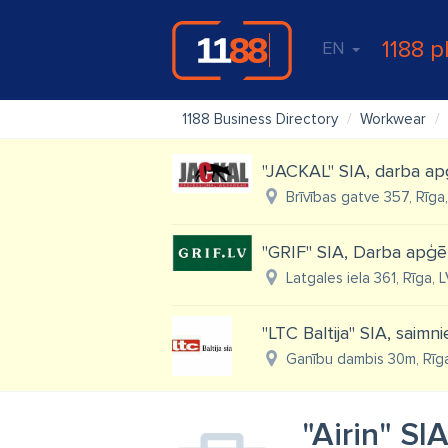
1188 p
EN
1188 Business Directory
Workwear
''JACKAL'' SIA, darba ap
Brīvības gatve 357, Rīga
"GRIF" SIA, Darba apģē
Latgales iela 361, Rīga, 
"LTC Baltija" SIA, saimn
Ganību dambis 30m, Rīg
"Airin" SI