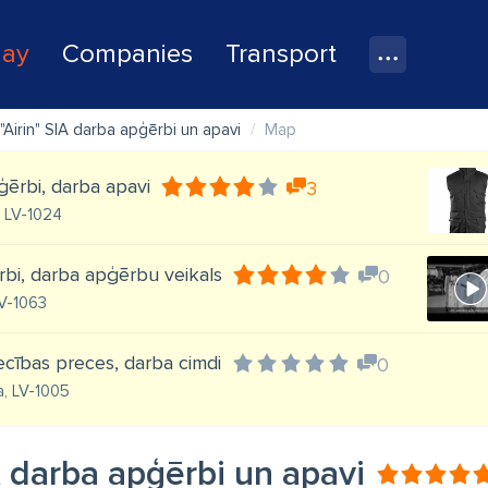
lay
Companies
Transport
"Airin" SIA darba apģērbi un apavi
Map
ģērbi, darba apavi
3
, LV-1024
rbi, darba apģērbu veikals
0
LV-1063
iecības preces, darba cimdi
0
a, LV-1005
A darba apģērbi un apavi