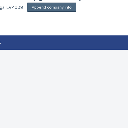
īga, LV-1009
Append company info
s