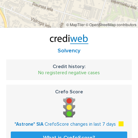
© MapTiler
© OpenStreetMap contributors
Solvency
Credit history:
No registered negative cases
Crefo Score
"Astrone" SIA
CrefoScore changes in last 7 days
What is CrefoScore?