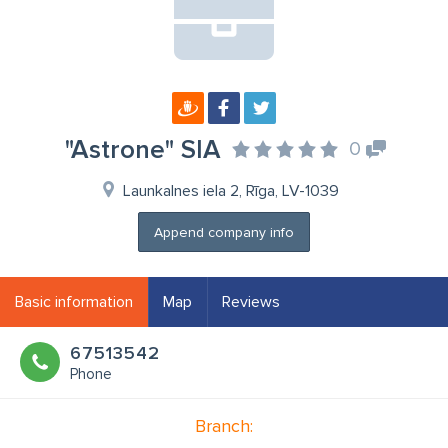
"Astrone" SIA
0
Launkalnes iela 2, Rīga, LV-1039
Append company info
Basic information
Map
Reviews
67513542
Phone
Branch: