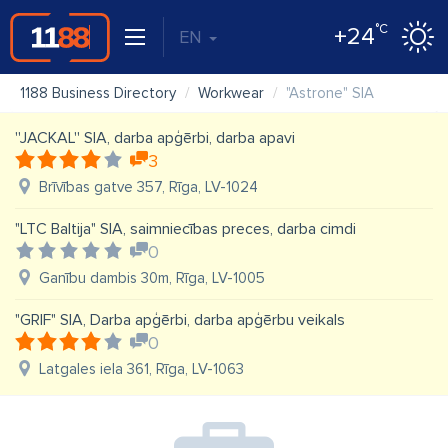
°C
+24
EN
1188 Business Directory
Workwear
"Astrone" SIA
''JACKAL'' SIA, darba apģērbi, darba apavi
3
Brīvības gatve 357, Rīga, LV-1024
"LTC Baltija" SIA, saimniecības preces, darba cimdi
0
Ganību dambis 30m, Rīga, LV-1005
"GRIF" SIA, Darba apģērbi, darba apģērbu veikals
0
Latgales iela 361, Rīga, LV-1063