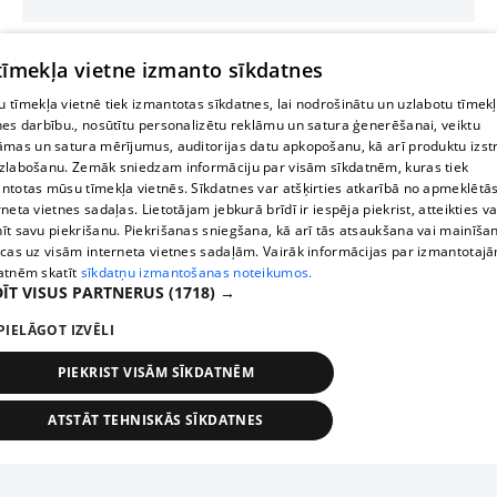
 tīmekļa vietne izmanto sīkdatnes
 tīmekļa vietnē tiek izmantotas sīkdatnes, lai nodrošinātu un uzlabotu tīmek
nes darbību., nosūtītu personalizētu reklāmu un satura ģenerēšanai, veiktu
āmas un satura mērījumus, auditorijas datu apkopošanu, kā arī produktu izst
zlabošanu. Zemāk sniedzam informāciju par visām sīkdatnēm, kuras tiek
ntotas mūsu tīmekļa vietnēs. Sīkdatnes var atšķirties atkarībā no apmeklētā
rneta vietnes sadaļas. Lietotājam jebkurā brīdī ir iespēja piekrist, atteikties va
īt savu piekrišanu. Piekrišanas sniegšana, kā arī tās atsaukšana vai mainīša
ecas uz visām interneta vietnes sadaļām. Vairāk informācijas par izmantotaj
atnēm skatīt
sīkdatņu izmantošanas noteikumos.
ĪT VISUS PARTNERUS
(1718) →
PIELĀGOT IZVĒLI
PIEKRIST VISĀM SĪKDATNĒM
ATSTĀT TEHNISKĀS SĪKDATNES
TEHNISKĀS/OBLIGĀTĀS
STATISTIKAS
MĒRĶĒŠANA