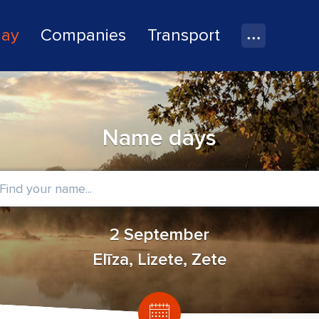
lay
Companies
Transport
Name days
2 September
Elīza, Lizete, Zete