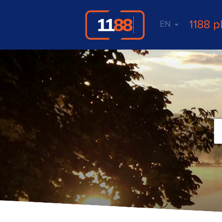
1188 p
EN