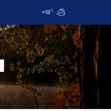
°C
+18