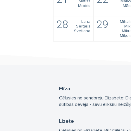
Matīss
Māric
Modris
Māri
28
29
Lana
Mihail
Sergejs
Mik
Svetlana
Miku
Miķeli
Elīza
Cēlusies no senebreju Elizabete: Die
sūtības devēja - savu eliksīru neizšķi
Lizete
Cēlusies no Elizabete. Būt mīlētai -