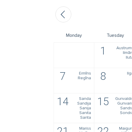
Monday
Tuesday
1
Austrum
Ilmār
Ilut
7
8
Ermīns
Ilg
Regīna
14
15
Sanda
Gunvaldi
Sandija
Gunvari
Sanija
Sandr
Sanita
Sondr
Santa
21
22
Mariss
Maigur