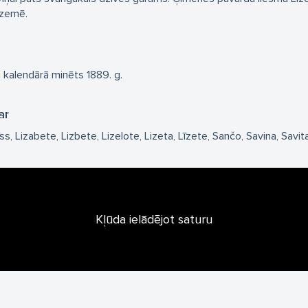
dzemē.
i kalendārā minēts 1889. g.
ar
īss
Lizabete
Lizbete
Lizelote
Lizeta
Līzete
Sančo
Savina
Savit
Kļūda ielādējot saturu