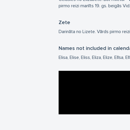
pirmo reizi manīts 19. gs. beigās Vi
Zete
Darināta no Lizete. Vārds pirmo reiz
Names not included in calend
Elisa
Elise
Eliss
Eliza
Elize
Elīsa
El