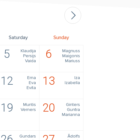
Saturday
Sunday
5
6
Klaudija
Magnuss
Persijs
Maigonis
Vaida
Mariuss
12
13
Erna
Iza
Eva
Izabella
Evita
19
20
Muntis
Ginters
Verners
Guntra
Marianna
26
27
Gundars
Ādolfs