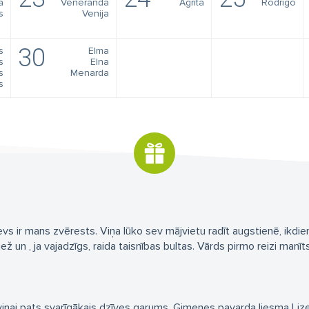
a
Veneranda
Agrita
Rodrigo
s
Venija
30
s
Elma
s
Elna
s
Menarda
s
vs ir mans zvērests. Viņa lūko sev mājvietu radīt augstienē, ikdieni
ež un , ja vajadzīgs, raida taisnības bultas. Vārds pirmo reizi manīt
 viņai pats svarīgākais dzīves garums. Ģimenes pavarda liesma Liz