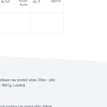
Knuts
Ilgonis
Kurts
šķais nav priekš viņas. Elīza - pēc
s 1861.g. Lubānā.
etei padara par miera dūju. Vārds