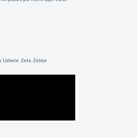
a
Uzbete
Zeta
Zetiņa