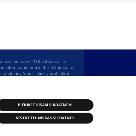
r distribution of 1188 database, its
nformation contained in the database, or
tion in any form is strictly prohibited.
 download is prohibited. Reproduction
l published on the website 1188 is
den without the editorial license of 1188
PIEKRIST VISĀM SĪKDATNĒM
ATSTĀT TEHNISKĀS SĪKDATNES
ce service: e-mail -
info@1188.lv
 Helio Media
2004-2026