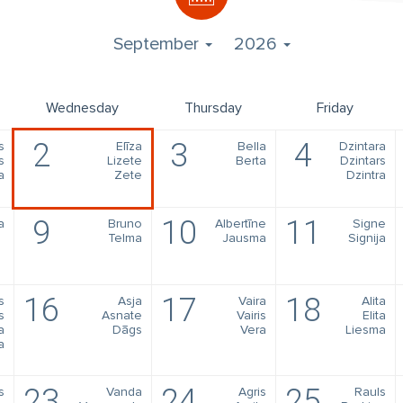
September
2026
Wednesday
Thursday
Friday
2
3
4
s
Elīza
Bella
Dzintara
s
Lizete
Berta
Dzintars
a
Zete
Dzintra
9
10
11
a
Bruno
Albertīne
Signe
Telma
Jausma
Signija
16
17
18
s
Asja
Vaira
Alita
s
Asnate
Vairis
Elita
a
Dāgs
Vera
Liesma
a
23
24
25
s
Vanda
Agris
Rauls