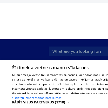
About us
Compan
Šī tīmekļa vietne izmanto sīkdatnes
Advertisement
Buses, t
Mūsu tīmekļa vietnē tiek izmantotas sīkdatnes, lai nodrošinātu un u
interna
For business
satura ģenerēšanai, veiktu reklāmas un satura mērījumus, auditorij
Bus tick
sniedzam informāciju par visām sīkdatnēm, kuras tiek izmantotas mū
Tariffs
interneta vietnes sadaļas. Lietotājam jebkurā brīdī ir iespēja piekrist
Train ti
Privacy policy
tās atsaukšana vai mainīšana attiecas uz visām interneta vietnes s
sīkdatņu izmantošanas noteikumos.
Cookie settings
RĀDĪT VISUS PARTNERUS
(1718) →
Political advertising